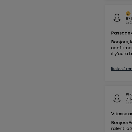
87
Le
2
Passage 
Bonjour, 
confirmat
il y'aura
lire les 2 r
Pho
7
li
Le
2
Vitesse 
BonjourEn
ralenti à