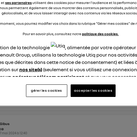
e et
ses partenaires
utilisent des cookies pour mesurer l'audience et la performance
e kmh à mph, mais les distance reste en km. Merci.
nous permettent également de vous montrer des contenus personnalisés, publicit
géolocalisés, et de vous laisser interagir avec nos contenus via les réseaux sociau
0
dre
 moment, vous pourrez modifier vos choix dans la rubrique "Gérer mes cookies" de n
Pour en savoir plus, consultez notre
politique des cookies.
ann
ation de la technologie
, alimentée par votre opérateu
ike
enault Group, utilisons la technologie Utiq pour nos activités
8 mai 2024
à
13:42
les que décrites dans cette notice de consentement) et liées 
lt
tion sur
nos site(s)
(seulement si vous utilisez une connexion
'ai du mal à utiliser my renault. Y a t il quelqu'un qui puisse m'
par
un opérateur télécom participant
et que vous consentez
de recevoir mon véhicule et j'ai de la route à faire Merci Anne
site).
logie Utiq a été conçue pour la protection de vos données 
gérer les cookies
accepter les cookies
éponses
0
répondre
en vous offrant choix et contrôle.
ise un identifiant créé par votre opérateur télécom basé sur v
ne référence de votre contrat internet (ex : votre numéro de t
fiant est associé à votre connexion internet. Ainsi, toutes le
Gibus
nt la même connexion et ayant consenties se verront attribu
ike
7 mai 2024
à
12:40
identifiant. En général :