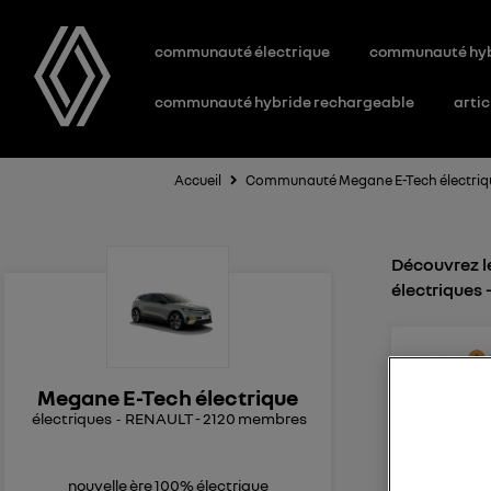
communauté électrique
communauté hy
communauté hybride rechargeable
artic
Accueil
Communauté Megane E-Tech électriq
Découvrez le
électriques
0
l
Le
2
Megane E-Tech électrique
électriques
RENAULT
-
2120
membres
Passer de
Bonjour, 
de km en m
nouvelle ère 100% électrique