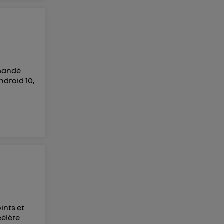
emandé
ndroid 10,
ints et
célère