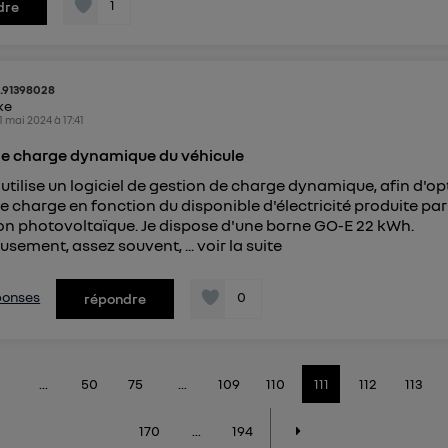
1
dre
.91398028
ike
1 mai 2024
à
17:41
de charge dynamique du véhicule
j'utilise un logiciel de gestion de charge dynamique, afin d'op
e charge en fonction du disponible d'électricité produite pa
ion photovoltaïque. Je dispose d'une borne GO-E 22 kWh.
sement, assez souvent, ...
voir la suite
éponses
0
répondre
...
50
75
...
109
110
111
112
113
170
...
194