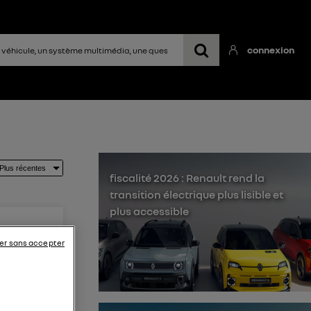
connexion
fiscalité 2026 : Renault rend la
transition électrique plus lisible et
plus accessible
er sans accepter
onomie)
ser la