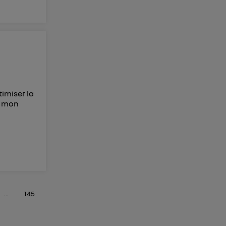
timiser la
r mon
...
145