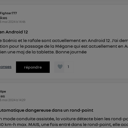
Fighter777
likes
5 mai 2024
à
14:46
en Android 12
le Scénic et le rafale sont actuellement en Android 12. J'ai d
ion pour le passage de la Mégane qui est actuellement en A
 bien une maj de la tablette. Bonne journée
éponses
1
répondre
lipe
kes
5 mai 2024
à
14:29
automatique dangereuse dans un rond-point
 mode conduite assistée, la voiture détecte bien les rond-po
 30 km-h max. MAIS, une fois entré dans le rond-point, elle ac