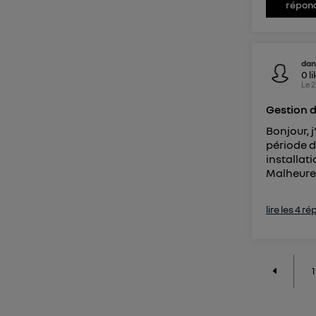
répon
dan
0
l
Le
2
Gestion 
Bonjour, 
période d
installat
Malheureu
lire les 4 r
1