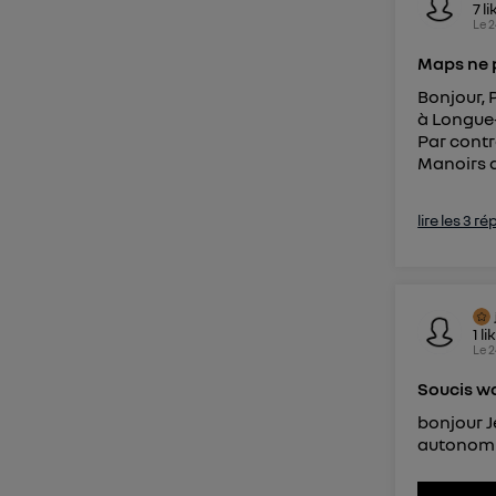
7
li
Le
2
Maps ne 
Bonjour, 
à Longue-
Par contre
Manoirs d
lire les 3 r
1
li
Le
2
Soucis w
bonjour J
autonomie