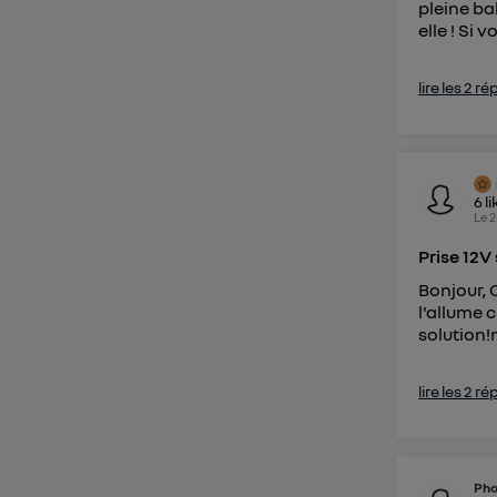
pleine bal
elle ! Si vo
lire les 2 r
6
li
Le
2
Prise 12V
Bonjour,
l'allume c
solution!
lire les 2 r
Pho