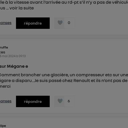
le à la vitesse avant l'arrivée au rd-pt s'il n'y a pas de véhic
us ...
voir la suite
éponses
0
répondre
ruffe
kes
5 mai 2024
à
09:13
 sur Mégane e
 Comment brancher une glacière, un compresseur etc sur u
igare a disparu...Je suis passé chez Renault et ils n'ont pas de
merci
éponses
6
répondre
lipe