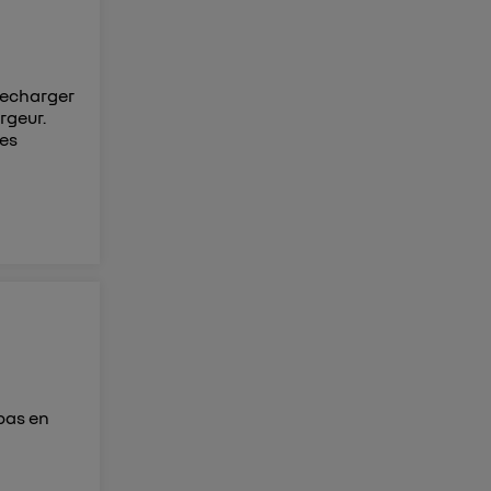
 recharger
rgeur.
des
pas en