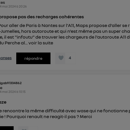
kes
4 mai 2024
à
20:26
propose pas des recharges cohérentes
Pour aller de Paris à Nantes sur l'A11, Maps propose d'aller se
Jumelles, hors autoroute et qui n'est même pas un super cha
, il est "infoutu" de trouver les chargeurs de l'autoroute A11 
u Perche al...
voir la suite
éponses
4
répondre
jgab91334862
ke
4 mai 2024
à
10:15
aze
e rencontre la même difficulté avec wase qui ne fonctionne 
 ! Pourquoi renault ne reagit-il pas ? Merci