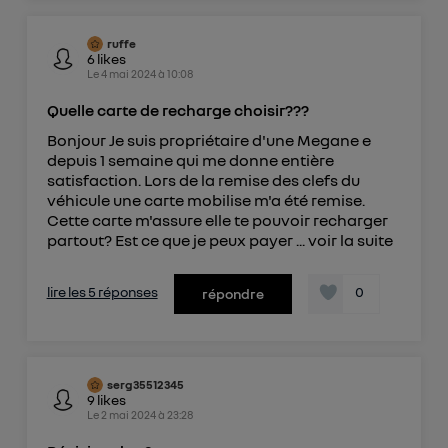
ruffe
6
likes
Le
4 mai 2024
à
10:08
Quelle carte de recharge choisir???
Bonjour Je suis propriétaire d'une Megane e
depuis 1 semaine qui me donne entière
satisfaction. Lors de la remise des clefs du
véhicule une carte mobilise m'a été remise.
Cette carte m'assure elle te pouvoir recharger
partout? Est ce que je peux payer ...
voir la suite
lire les 5 réponses
0
répondre
serg35512345
9
likes
Le
2 mai 2024
à
23:28