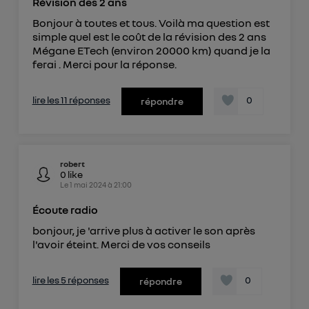
Révision des 2 ans
Bonjour à toutes et tous. Voilà ma question est
simple quel est le coût de la révision des 2 ans
Mégane ETech (environ 20000 km) quand je la
ferai . Merci pour la réponse.
lire les 11 réponses
0
répondre
robert
0
like
Le
1 mai 2024
à
21:00
Écoute radio
bonjour, je 'arrive plus à activer le son après
l'avoir éteint. Merci de vos conseils
lire les 5 réponses
0
répondre