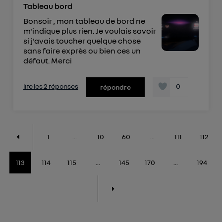
Tableau bord
Bonsoir , mon tableau de bord ne
m'indique plus rien. Je voulais savoir
si j'avais toucher quelque chose
sans faire exprès ou bien ces un
défaut. Merci
lire les 2 réponses
0
répondre
1
...
10
60
...
111
112
113
114
115
...
145
170
...
194