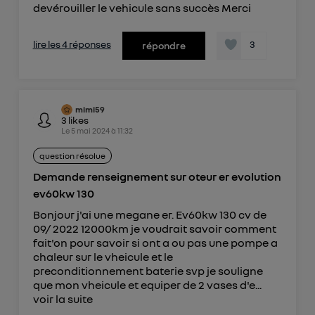
télécom basé sur votre adresse IP et une référence
devérouiller le vehicule sans succès Merci
de votre contrat internet (ex : votre numéro de
téléphone).
lire les 4 réponses
3
répondre
L'identifiant est associé à votre connexion
internet. Ainsi, toutes les personnes utilisant la
même connexion et ayant consenties se verront
attribuer le même identifiant. En général :
mimi59
3
likes
Pour une
connexion foyer
(ex : Wi-Fi), la personnalisation sera basée
Le
5 mai 2024
à
11:32
sur la navigation des membres du foyer ayant consentis.
Pour une
connexion mobile
, la personnalisation sera basée
question résolue
uniquement sur la navigation de l'utilisateur du mobile.
Vous pouvez à tout moment retirer ce
Demande renseignement sur oteur er evolution
consentement sur
le portail d’Utiq
("
ev60kw 130
") ou via la page « gérer Utiq » en bas de ce site.
Bonjour j'ai une megane er. Ev60kw 130 cv de
Pour plus d'informations, veuillez consulter
la
09/ 2022 12000km je voudrait savoir comment
fait'on pour savoir si ont a ou pas une pompe a
Politique d'information sur les données
chaleur sur le vheicule et le
personnelles d'Utiq
.
preconditionnement baterie svp je souligne
que mon vheicule et equiper de 2 vases d'e...
voir la suite