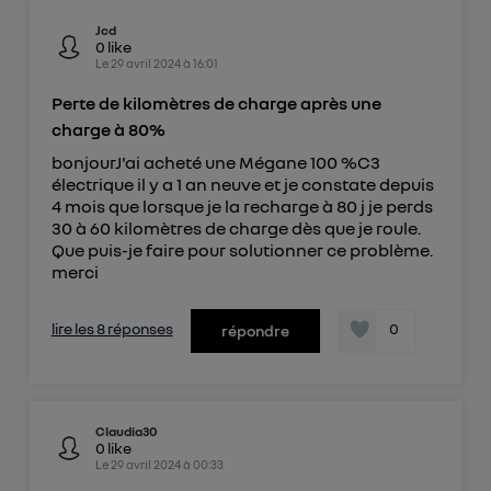
Jcd
0
like
Le
29 avril 2024
à
16:01
Perte de kilomètres de charge après une
charge à 80%
bonjourJ'ai acheté une Mégane 100 %C3
électrique il y a 1 an neuve et je constate depuis
4 mois que lorsque je la recharge à 80 j je perds
30 à 60 kilomètres de charge dès que je roule.
Que puis-je faire pour solutionner ce problème.
merci
lire les 8 réponses
0
répondre
Claudia30
0
like
Le
29 avril 2024
à
00:33