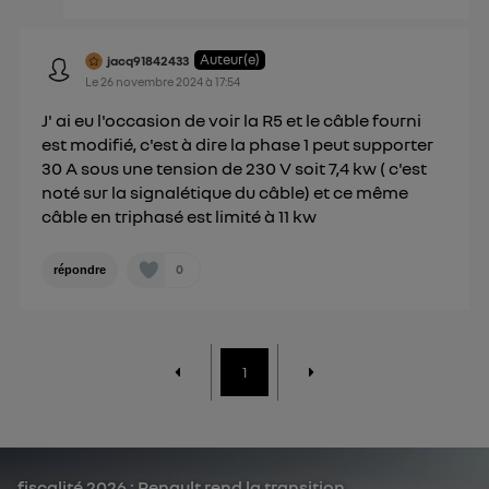
Auteur(e)
jacq91842433
Le
26 novembre 2024
à
17:54
J' ai eu l'occasion de voir la R5 et le câble fourni
est modifié, c'est à dire la phase 1 peut supporter
30 A sous une tension de 230 V soit 7,4 kw ( c'est
noté sur la signalétique du câble) et ce même
câble en triphasé est limité à 11 kw
0
répondre
1
fiscalité 2026 : Renault rend la transition