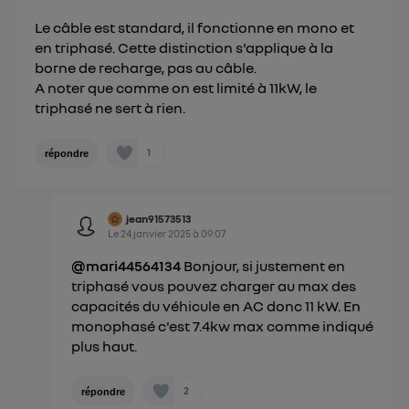
Politique d'information sur les données
Le câble est standard, il fonctionne en mono et
personnelles d'Utiq
.
en triphasé. Cette distinction s'applique à la
borne de recharge, pas au câble.
A noter que comme on est limité à 11kW, le
triphasé ne sert à rien.
1
répondre
jean91573513
Le
24 janvier 2025
à
09:07
@mari44564134
Bonjour, si justement en
triphasé vous pouvez charger au max des
capacités du véhicule en AC donc 11 kW. En
monophasé c'est 7.4kw max comme indiqué
plus haut.
2
répondre