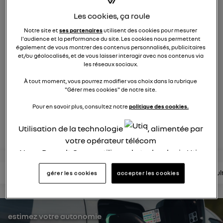
électrique
Les cookies, ça roule
872
membres
Notre site et
ses partenaires
utilisent des cookies pour mesurer
électriques
RENAULT
l'audience et la performance du site. Les cookies nous permettent
également de vous montrer des contenus personnalisés, publicitaires
R5 est de retour. Pop malicieuse, accueillante, Renault 5
et/ou géolocalisés, et de vous laisser interagir avec nos contenus via
les réseaux sociaux.
électrise son époque
À tout moment, vous pourrez modifier vos choix dans la rubrique
"Gérer mes cookies" de notre site.
posez une question
Pour en savoir plus, consultez notre
politique des cookies.
rejoignez
Utilisation de la technologie
, alimentée par
votre opérateur télécom
Nous, Renault Group, utilisons la technologie Utiq
pour nos activités digitales (telles que décrites
lire les questions
lire les articles
consultez la brochure
consul
gérer les cookies
accepter les cookies
dans cette notice de consentement) et liées à
votre navigation sur
nos site(s)
(seulement si vous
utilisez une connexion internet fournie par
un
opérateur télécom participant
et que vous
estimez votre autonomie