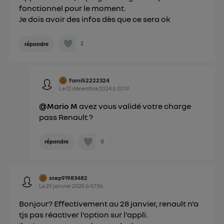
fonctionnel pour le moment.
Je dois avoir des infos dès que ce sera ok
2
répondre
fami52222324
Le
12 décembre 2024
à
23:19
@Mario M
avez vous validé votre charge
pass Renault ?
0
répondre
step91983482
Le
29 janvier 2025
à
07:56
Bonjour? Effectivement au 28 janvier, renault n'a
tjs pas réactiver l'option sur l'appli.