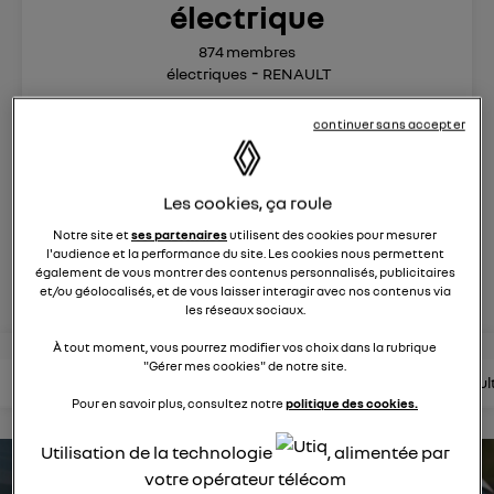
électrique
874
membres
électriques
RENAULT
R5 est de retour. Pop malicieuse, accueillante, Renault 5
continuer sans accepter
électrise son époque
Les cookies, ça roule
posez une question
Notre site et
ses partenaires
utilisent des cookies pour mesurer
l'audience et la performance du site. Les cookies nous permettent
rejoignez
également de vous montrer des contenus personnalisés, publicitaires
et/ou géolocalisés, et de vous laisser interagir avec nos contenus via
les réseaux sociaux.
À tout moment, vous pourrez modifier vos choix dans la rubrique
"Gérer mes cookies" de notre site.
lire les questions
lire les articles
consultez la brochure
consul
Pour en savoir plus, consultez notre
politique des cookies.
Utilisation de la technologie
, alimentée par
estimez votre autonomie
votre opérateur télécom