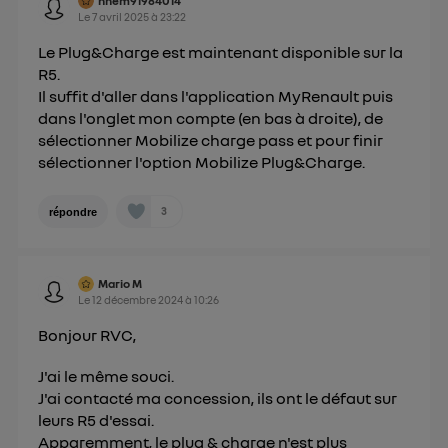
hhem91984014
sur la navigation des membres du foyer ayant consentis.
Le
7 avril 2025
à
23:22
Pour une
connexion mobile
, la personnalisation sera basée
uniquement sur la navigation de l'utilisateur du mobile.
Le Plug&Charge est maintenant disponible sur la
Vous pouvez à tout moment retirer ce
R5.
consentement sur
le portail d’Utiq
("
Il suffit d'aller dans l'application MyRenault puis
") ou via la page « gérer Utiq » en bas de ce site.
dans l'onglet mon compte (en bas à droite), de
Pour plus d'informations, veuillez consulter
la
sélectionner Mobilize charge pass et pour finir
sélectionner l'option Mobilize Plug&Charge.
Politique d'information sur les données
personnelles d'Utiq
.
3
répondre
Mario M
Le
12 décembre 2024
à
10:26
Bonjour RVC,
J'ai le même souci.
J'ai contacté ma concession, ils ont le défaut sur
leurs R5 d'essai.
Apparemment, le plug & charge n'est plus