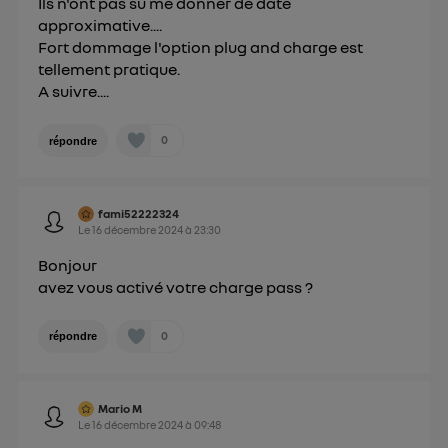
Ils n'ont pas su me donner de date
approximative....
Fort dommage l'option plug and charge est
tellement pratique.
A suivre....
0
répondre
fami52222324
Le
16 décembre 2024
à
23:30
Bonjour
avez vous activé votre charge pass ?
0
répondre
Mario M
Le
16 décembre 2024
à
09:48