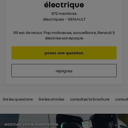
électrique
872
membres
électriques
RENAULT
R5 est de retour. Pop malicieuse, accueillante, Renault 5
électrise son époque
posez une question
rejoignez
lire les questions
lire les articles
consultez la brochure
consul
estimez votre autonomie