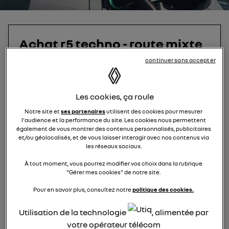
Achat r5 techno - route mixte
120km/jours
continuer sans accepter
Fza
Le
14 mai 2026
à
09:13
Les cookies, ça roule
Bonjour,
Notre site et
ses partenaires
utilisent des cookies pour mesurer
l'audience et la performance du site. Les cookies nous permettent
Je suis sur le point de faire l'acquisition d'une R5
également de vous montrer des contenus personnalisés, publicitaires
techno mais je m'interroge concernant son
et/ou géolocalisés, et de vous laisser interagir avec nos contenus via
autonomie. Je fais quotidiennement environ 100
les réseaux sociaux.
km pour aller travailler en route mixte (
À tout moment, vous pourrez modifier vos choix dans la rubrique
campagne, ville et principalement autoroute),
"Gérer mes cookies" de notre site.
mais je m'interroge sur son autonomie. Pourriez-
vous me dire pour ceux qui ont vécu l'expérience
Pour en savoir plus, consultez notre
politique des cookies.
ou ce qui s'y connaissent en véhicule électrique
notamment petite batterie si le 40 kwh ou le 52
Utilisation de la technologie
, alimentée par
kWh que propose Renault peut convenir. Merci
votre opérateur télécom