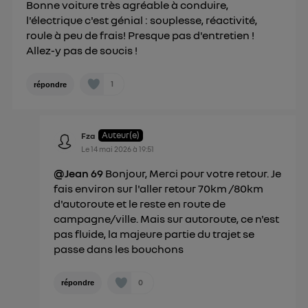
Bonne voiture très agréable à conduire,
l'électrique c'est génial : souplesse, réactivité,
roule à peu de frais! Presque pas d'entretien !
Allez-y pas de soucis !
1
répondre
Auteur(e)
Fza
Le
14 mai 2026
à
19:51
@Jean 69
Bonjour, Merci pour votre retour. Je
fais environ sur l'aller retour 70km /80km
d'autoroute et le reste en route de
campagne/ville. Mais sur autoroute, ce n'est
pas fluide, la majeure partie du trajet se
passe dans les bouchons
0
répondre