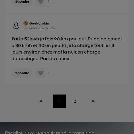
1
répondre
Geekorobin
Le
14 mai 2026
à
12:55
J'ai la 52kwh je fais 90 km par jour. Principalement
à 80 kmh et 110 un peu. Et je la charge tout les 3
jours environ chez moi la nuit en charge
domestique. Pas de soucis
1
répondre
1
2
fiscalité 2026 : Renault rend la transition