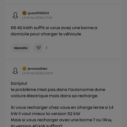
sur la navigation des membres du foyer ayant consentis.
Pour une
connexion mobile
, la personnalisation sera basée
guez31133263
uniquement sur la navigation de l'utilisateur du mobile.
Le
14 mai 2026
à
11:26
Vous pouvez à tout moment retirer ce
consentement sur
le portail d’Utiq
("
R5 40 kWh suffit si vous avez une borne a
domicile pour charger le véhicule
") ou via la page « gérer Utiq » en bas de ce site.
Pour plus d'informations, veuillez consulter
la
Politique d'information sur les données
2
répondre
personnelles d'Utiq
.
jerome2blet
Le
14 mai 2026
à
23:13
bonjour
le problème n'est pas dans l'autonomie dune
voiture électrique mais dans sa recharge.
Si vous recharger chez vous en charge lente a 1,4
kW il vaut mieux la version 52 kW
Mais si vous recharger avec une borne 7 ou 11kw,
la version 40 kW suffira?