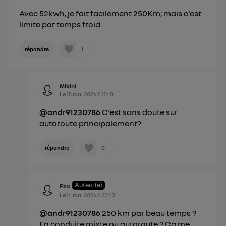
Avec 52kwh, je fait facilement 250Km; mais c'est
limite par temps froid.
1
répondre
Mikini
Le
15 mai 2026
à
11:40
@andr91230786
C'est sans doute sur
autoroute principalement?
0
répondre
Auteur(e)
Fza
Le
14 mai 2026
à
23:43
@andr91230786
250 km par beau temps ?
En conduite mixte ou autoroute ? Ça me