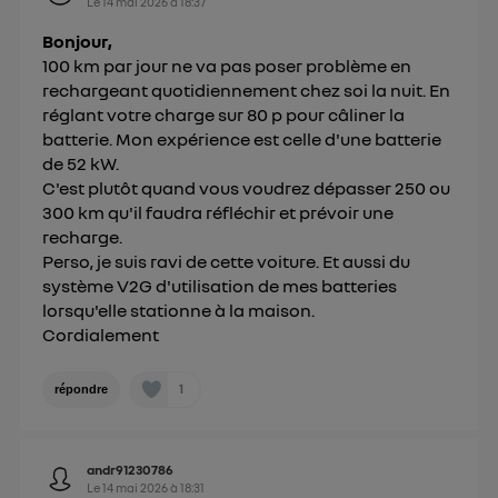
Le
14 mai 2026
à
18:37
Bonjour,
100 km par jour ne va pas poser problème en
rechargeant quotidiennement chez soi la nuit. En
réglant votre charge sur 80 p pour câliner la
batterie. Mon expérience est celle d'une batterie
de 52 kW.
C'est plutôt quand vous voudrez dépasser 250 ou
300 km qu'il faudra réfléchir et prévoir une
recharge.
Perso, je suis ravi de cette voiture. Et aussi du
système V2G d'utilisation de mes batteries
lorsqu'elle stationne à la maison.
Cordialement
1
répondre
andr91230786
Le
14 mai 2026
à
18:31