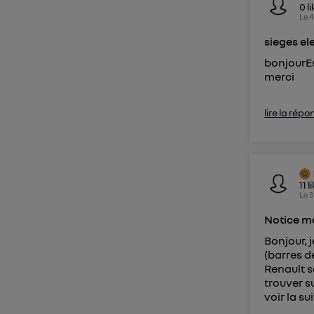
0
l
Le
4
sieges el
bonjourEs
merci
lire la répo
11
l
Le
3
Notice mo
Bonjour, j
(barres d
Renault s
trouver su
voir la su