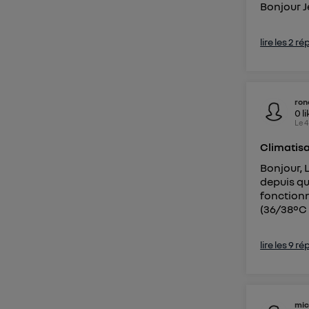
Bonjour J
lire les 2 r
ron
0
l
Le
4
Climatisa
Bonjour, 
depuis qu
fonctionn
(36/38°C 
lire les 9 r
mic