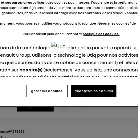
e et
ses partenaires
utilisent des cookies pour mesurer l'audience et la performance
nous permettent également de vous montrer des contenus personnalisés, publicit
géolocalisés, et de vous laisser interagir avec nos contenus via les réseaux sociau
nse
0
répondre
 moment, vous pourrez modifier vos choix dans la rubrique "Gérer mes cookies" de n
Pour en savoir plus, consultez notre
politique des cookies.
sma2006
ikes
ation de la technologie
, alimentée par votre opérateu
 juillet 2025
à
12:44
enault Group, utilisons la technologie Utiq pour nos activités
nder un abonnement Mobilize Chargepass ?
les que décrites dans cette notice de consentement) et liées 
tion sur
nos site(s)
(seulement si vous utilisez une connexion
J'ai ma carte Mobilize Chargepass qui fonctionne très bien, et
 commander l'abonnement mensuel. Mais, je ne trouve aucu
par
un opérateur télécom participant
et que vous consentez
enault pour commander un abonnement Mobilize Charge. 
site).
t ça ? Merci.
logie Utiq a été conçue pour la protection de vos données 
gérer les cookies
accepter les cookies
en vous offrant choix et contrôle.
éponses
0
répondre
ise un identifiant créé par votre opérateur télécom basé sur v
ne référence de votre contrat internet (ex : votre numéro de t
fiant est associé à votre connexion internet. Ainsi, toutes le
nt la même connexion et ayant consenties se verront attribu
mate91278389
identifiant. En général :
kes