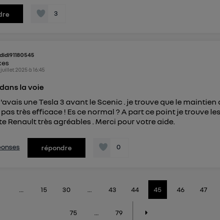
3
dre
didi91180545
kes
 juillet 2025
à
16:45
dans la voie
j'avais une Tesla 3 avant le Scenic . je trouve que le maintien
 pas très efficace ! Es ce normal ? A part ce point je trouve le
te Renault très agréables . Merci pour votre aide.
éponses
0
répondre
...
15
30
...
43
44
45
46
47
75
...
79