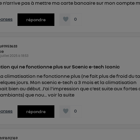
e n'arrive pas à mettre ma carte bancaire sur mon compte m
éponses
0
répondre
a91953633
ike
 juillet 2025
à
18:53
tion qui ne fonctionne plus sur Scenic e-tech Iconic
La climatisation ne fonctionne plus (ne fait plus de froid du to
elques jours. Mon scenic e-tech a 3 mois et la climatisation
ait bien au début. J'ai l'impression que c'est suite aux fortes
ambiants) que nou...
voir la suite
éponses
0
répondre
h91692169