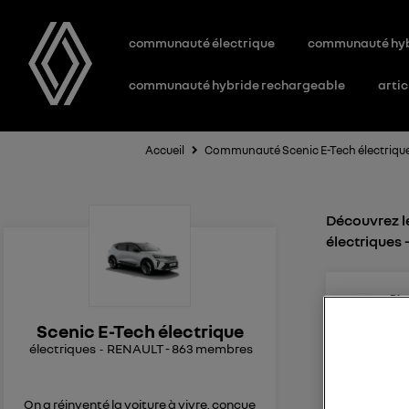
communauté électrique
communauté hy
communauté hybride rechargeable
artic
Accueil
Communauté Scenic E-Tech électriqu
Découvrez le
électriques
Bla
0
l
Le
9
Scenic E-Tech électrique
électriques
RENAULT
-
863
membres
recharge
Bonjour e
10-80 e e
On a réinventé la voiture à vivre, conçue