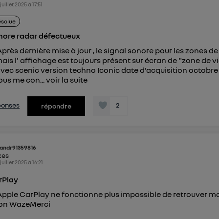
 juillet 2025
à
17:51
connexion foyer
(ex : Wi-Fi), la personnalisation sera basée sur la navigation des 
ayant consentis.
ésolue
e
connexion mobile
, la personnalisation sera basée uniquement sur la navigation de 
mobile.
nore radar défectueux
pouvez à tout moment retirer ce consentement sur
le portail
Après dernière mise à jour , le signal sonore pour les zones d
") ou via la page « gérer Utiq » en bas de ce site. Po
mais l' affichage est toujours présent sur écran de "zone de v
mations, veuillez consulter
la Politique d'information sur le
vec scenic version techno Iconic date d'acquisition octobr
us me con...
voir la suite
personnelles d'Utiq
.
éponses
2
répondre
andr91359816
kes
 juillet 2025
à
16:21
rPlay
Apple CarPlay ne fonctionne plus impossible de retrouver m
ion WazeMerci