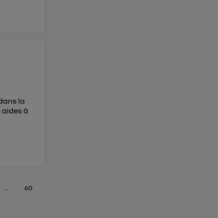
 dans la
s aides à
...
60