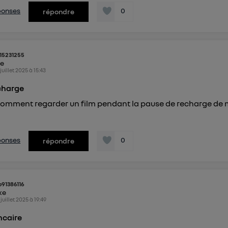
éponses
0
répondre
h15231255
ke
 juillet 2025
à
15:43
charge
comment regarder un film pendant la pause de recharge de
éponses
0
répondre
b91386116
ike
 juillet 2025
à
19:49
ncaire