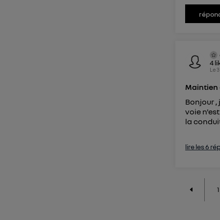
répon
4
li
Le
3
Maintien 
Bonjour , 
voie n'est
la condui
lire les 6 r
1