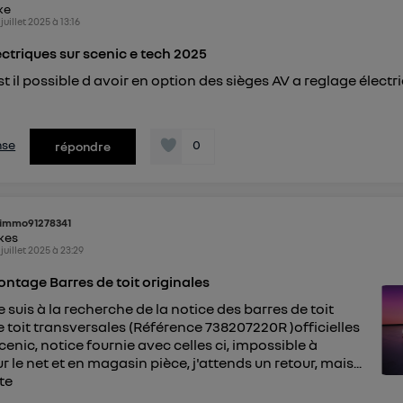
ike
 juillet 2025
à
13:16
ectriques sur scenic e tech 2025
t il possible d avoir en option des sièges AV a reglage électr
nse
0
répondre
immo91278341
ikes
 juillet 2025
à
23:29
ntage Barres de toit originales
e suis à la recherche de la notice des barres de toit
e toit transversales (Référence 738207220R )officielles
cenic, notice fournie avec celles ci, impossible à
r le net et en magasin pièce, j'attends un retour, mais...
ite