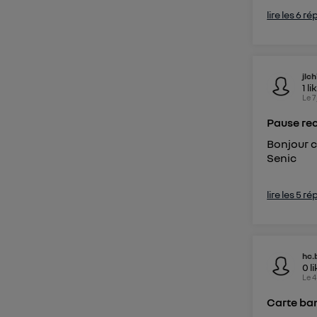
lire les 6 r
jlc
1
li
Le
7
Pause re
Bonjour 
Senic
lire les 5 r
hc.
0
l
Le
4
Carte ba