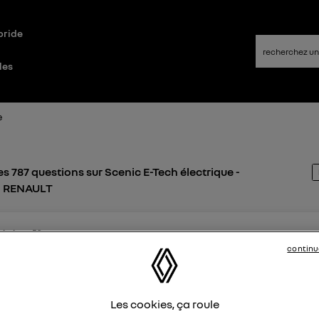
bride
les
e
s 787 questions sur Scenic E-Tech électrique -
 - RENAULT
ckpirate53
ike
continu
 juillet 2025
à
19:02
 rapide DC pour scenic etech 87kwh
st ce que Renault sortira bientôt un scenic etech avec une 
Les cookies, ça roule
n moins de 30mn ?