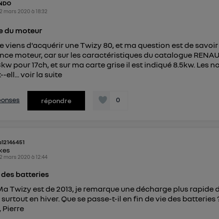
NDO
2 mars 2020
à
18:32
e du moteur
Je viens d'acquérir une Twizy 80, et ma question est de savoir
nce moteur, car sur les caractéristiques du catalogue RENAUL
kw pour 17ch, et sur ma carte grise il est indiqué 8.5kw. Les n
-ell...
voir la suite
éponses
0
répondre
a12146451
ikes
2 mars 2020
à
12:44
e des batteries
Ma Twizy est de 2013, je remarque une décharge plus rapide 
 surtout en hiver. Que se passe-t-il en fin de vie des batteries
 Pierre