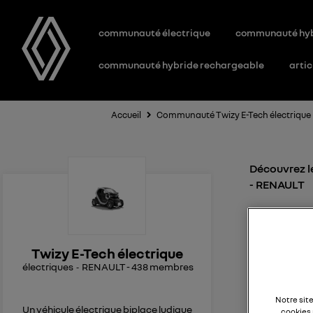
communauté électrique
communauté hy
communauté hybride rechargeable
artic
Accueil
Communauté Twizy E-Tech électrique
Découvrez le
- RENAULT
cat
Le
1
Twizy E-Tech électrique
électriques
RENAULT
-
438
membres
Nombre d
Bonjour, 
Notre sit
une autre
Un véhicule électrique biplace ludique
cookies 