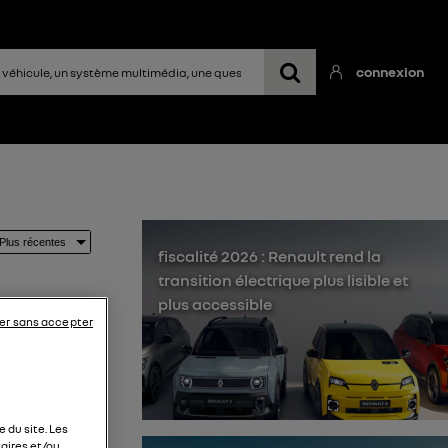
connexion
fiscalité 2026 : Renault rend la
transition électrique plus lisible et
plus accessible
er sans accepter
er avec
 du site. Les
ébé.
aires et/ou