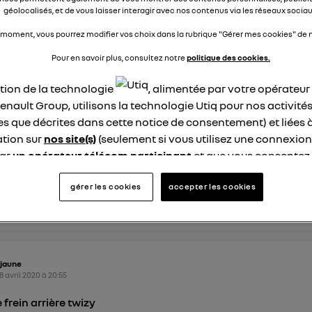
 merci pour votre réponse
géolocalisés, et de vous laisser interagir avec nos contenus via les réseaux sociau
 moment, vous pourrez modifier vos choix dans la rubrique "Gérer mes cookies" de n
éponses
0
répondre
Pour en savoir plus, consultez notre
politique des cookies.
ation de la technologie
, alimentée par votre opérateu
enault Group, utilisons la technologie Utiq pour nos activités
l91550588
 mai 2020
à
09:58
les que décrites dans cette notice de consentement) et liées 
tion sur
nos site(s)
(seulement si vous utilisez une connexion
 location
par
un opérateur télécom participant
et que vous consentez
st il mieux d acheter le twizy ou le louer ou louer seulement l
site).
logie Utiq a été conçue pour la protection de vos données 
gérer les cookies
accepter les cookies
nse
0
répondre
en vous offrant choix et contrôle.
ise un identifiant créé par votre opérateur télécom basé sur v
ne référence de votre contrat internet (ex : votre numéro de t
fiant est associé à votre connexion internet. Ainsi, toutes le
jaune
nt la même connexion et ayant consenties se verront attribu
8 avril 2020
à
20:55
identifiant. En général :
 frein arrière twizy
connexion foyer
(ex : Wi-Fi), la personnalisation sera basée sur la navigation des 