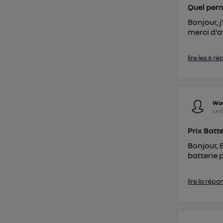
Quel perm
Bonjour, 
merci d'a
lire les 6 r
Wa
Le
6
Prix Batt
Bonjour, 
batterie 
lire la répo