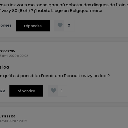
ayant consentis.
Pourriez vous me renseigner où acheter des disques de frein 
e
connexion mobile
, la personnalisation sera basée uniquement sur la navigation de 
wizy 80 (8 ch) ? j'habite Liège en Belgique. merci
mobile.
pouvez à tout moment retirer ce consentement sur
le portail
") ou via la page « gérer Utiq » en bas de ce site. Po
éponses
0
répondre
mations, veuillez consulter
la Politique d'information sur le
personnelles d'Utiq
.
i91867786
5 avril 2020
à
00:02
s loa
s qu'il est possible d'avoir une Renault twizy en loa ?
nse
1
répondre
u91929136
3 avril 2020
à
20:59