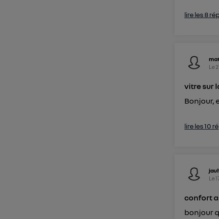
lire les 8 r
mat
Le
2
vitre sur
Bonjour, 
lire les 10 
jau
Le
1
confort 
bonjour q