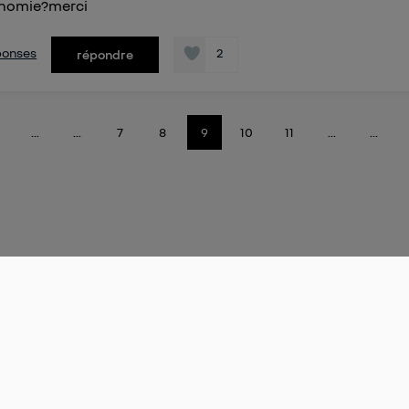
tonomie?merci
éponses
2
répondre
...
...
7
8
9
10
11
...
...