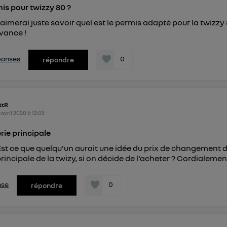
is pour twizzy 80 ?
j'aimerai juste savoir quel est le permis adapté pour la twizzy 
vance !
éponses
0
répondre
ttR
 avril 2020
à
12:03
erie principale
Est ce que quelqu'un aurait une idée du prix de changement d
principale de la twizy, si on décide de l'acheter ? Cordialemen
nse
0
répondre