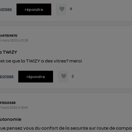
éponses
9
répondre
h91159870
1 mars 2020
à
21:28
 la TWIZY
est ce que la TWIZY a des vitres? merci
réponses
2
répondre
l91550588
7 mars 2020
à
18:44
autonomie
ue pensez vous du confort de la securite sur route de camp