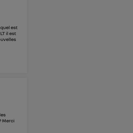
 quel est
T il est
ouvelles
des
 ? Merci