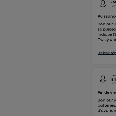
BA
Le
2
Puissanc
Bonjour, 
sa puissa
indiqué 13
Twizy ont-
lire les 3 r
p.c
11
l
Le
2
Fin de vi
Bonjour, 
batteries,
d'avance,