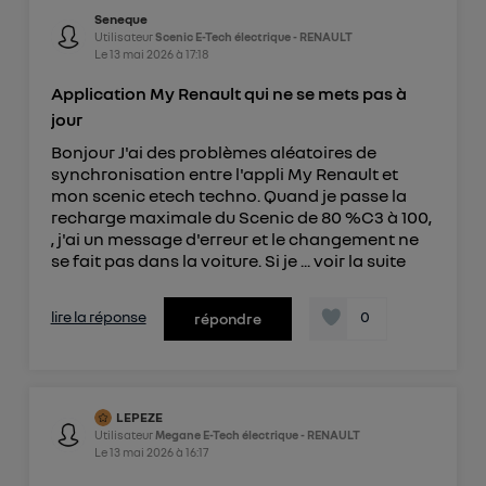
Seneque
Utilisateur
Scenic E-Tech électrique - RENAULT
Le
13 mai 2026
à
17:18
Application My Renault qui ne se mets pas à
jour
Bonjour J'ai des problèmes aléatoires de
synchronisation entre l'appli My Renault et
mon scenic etech techno. Quand je passe la
recharge maximale du Scenic de 80 %C3 à 100,
, j'ai un message d'erreur et le changement ne
se fait pas dans la voiture. Si je ...
voir la suite
lire la réponse
0
répondre
LEPEZE
Utilisateur
Megane E-Tech électrique - RENAULT
Le
13 mai 2026
à
16:17