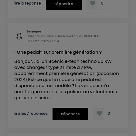
lire la réponse
0
répondre
Seneque
Utilisateur
Scenic E-Tech électrique - RENAULT
Le
13 mai 2026
à
17:54
"One pedal" sur première génération ?
Bonjour, J'ai un Scénic e-tech techno 60 kW
avec chargeur type 2 limité à 7 kW,
apparemment première génération (occasion
2024) Est-ce que le mode one pedal est
disponible sur ce modèle ? Le vendeur m'a
certifié que non. J'ai les paliers au volant mais
qu...
voir la suite
lire les 7 réponses
0
répondre