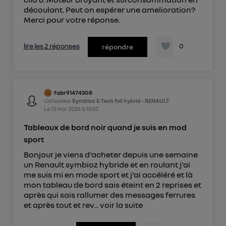
découlant. Peut on espérer une amelioration?
Merci pour votre réponse.
lire les 2 réponses
0
répondre
fabr91474308
Utilisateur
Symbioz E-Tech full hybrid - RENAULT
Le
13 mai 2026
à
18:50
Tableaux de bord noir quand je suis en mod
sport
Bonjour je viens d'acheter depuis une semaine
un Renault symbioz hybride et en roulant j'ai
me suis mi en mode sport et j'ai accéléré et là
mon tableau de bord sais éteint en 2 reprises et
après qui sais rallumer des messages ferrures
et après tout et rev...
voir la suite