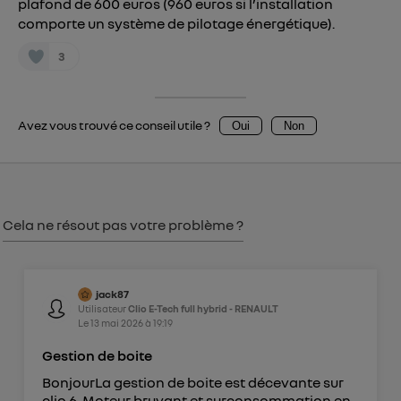
plafond de 600 euros (960 euros si l’installation
uniquement sur la navigation de l'utilisateur du mobile.
Vous pouvez à tout moment retirer ce
comporte un système de pilotage énergétique).
consentement sur
le portail d’Utiq
("
3
") ou via la page « gérer Utiq » en bas de ce site.
Pour plus d'informations, veuillez consulter
la
Politique d'information sur les données
Avez vous trouvé ce conseil utile ?
Oui
Non
personnelles d'Utiq
.
Cela ne résout pas votre problème ?
jack87
Utilisateur
Clio E-Tech full hybrid - RENAULT
Le
13 mai 2026
à
19:19
Gestion de boite
BonjourLa gestion de boite est décevante sur
clio 6. Moteur bruyant et surconsommation en