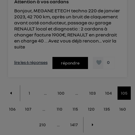
Attention à vos cardans
Bonjour, MEGANE ETECH techno 220 de janvier
2023, 42 700 km, après un bruit de claquement
avant coté conducteur, passage au garage
RENAULT local et diagnostic : 2 cardans à
changer facture 1900€; RENAULT en prendrait
en charge 40 . . Avez vous déjà rencon...
voir la
suite
lire les 6 réponses
0
répondre
1
...
100
...
103
104
105
106
107
...
110
115
120
135
160
210
...
1417