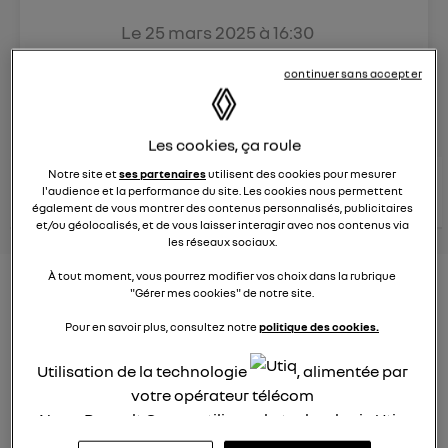
Le
25 mars 2025
à
16:30
Véhicules
RENAULT
continuer sans accepter
posez une question
Les cookies, ça roule
Notre site et
ses partenaires
utilisent des cookies pour mesurer
consultez les
voir tous les
conseils Renault
conseils
l'audience et la performance du site. Les cookies nous permettent
conseils
similaires
également de vous montrer des contenus personnalisés, publicitaires
et/ou géolocalisés, et de vous laisser interagir avec nos contenus via
les réseaux sociaux.
À tout moment, vous pourrez modifier vos choix dans la rubrique
Aides aux frais installation d'une
"Gérer mes cookies" de notre site.
borne de recharge
Pour en savoir plus, consultez notre
politique des cookies.
Elena42
Utilisation de la technologie
, alimentée par
Le
25 janvier 2022
à
17:24
votre opérateur télécom
Existe t-il des aides pour faire installer une borne de
Nous, Renault Group, utilisons la technologie Utiq
recharge à domicile ?
pour nos activités digitales (telles que décrites