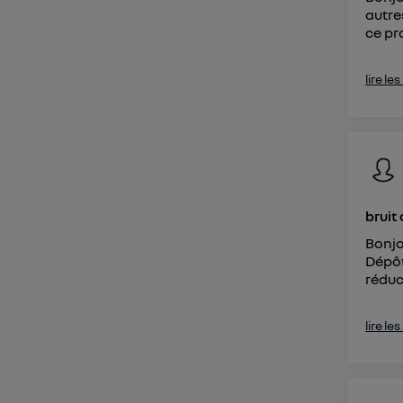
autre
ce pr
lire le
bruit
Bonjo
Dépôt 
réduct
lire le