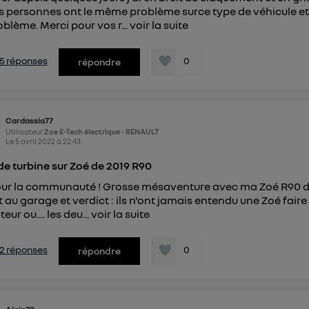
s personnes ont le même problème surce type de véhicule et de
oblème. Merci pour vos r...
voir la suite
s 5 réponses
0
répondre
Cardassia77
Utilisateur
Zoe E-Tech électrique - RENAULT
Le
5 avril 2022
à
22:43
 de turbine sur Zoé de 2019 R90
ur la communauté ! Grosse mésaventure avec ma Zoé R90 de 201
au garage et verdict : ils n'ont jamais entendu une Zoé faire un 
eur ou.... les deu...
voir la suite
s 2 réponses
0
répondre