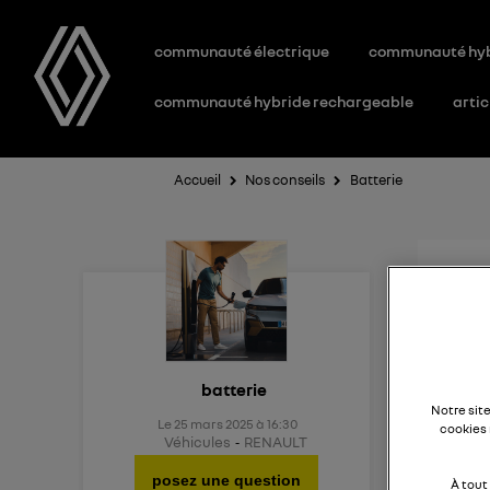
communauté électrique
communauté hy
communauté hybride rechargeable
artic
Accueil
Nos conseils
Batterie
Aid
Existe
batterie
Notre sit
Le
25 mars 2025
à
16:30
cookies 
Véhicules
RENAULT
posez une question
À tout