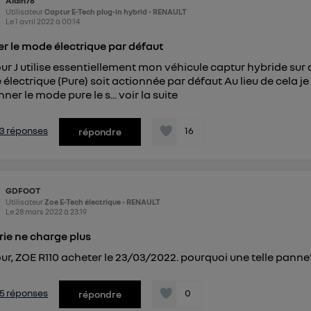
Alain78
Utilisateur
Captur E-Tech plug-in hybrid - RENAULT
Le
1 avril 2022
à
00:14
er le mode électrique par défaut
ur J utilise essentiellement mon véhicule captur hybride sur 
électrique (Pure) soit actionnée par défaut Au lieu de cela j
nner le mode pure le s...
voir la suite
s 3 réponses
16
répondre
GDFOOT
Utilisateur
Zoe E-Tech électrique - RENAULT
Le
28 mars 2022
à
23:19
rie ne charge plus
ur, ZOE R110 acheter le 23/03/2022. pourquoi une telle pann
s 5 réponses
0
répondre