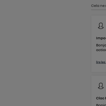
Vous 
Cela ne 
d'infor
Impos
Bonjo
actio
lire le
Clac 
Bonjo