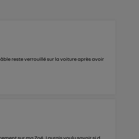
 d’Utiq
("
ur plus
s données
ble reste verrouillé sur la voiture après avoir
cement sur ma Zoé. J aurais voulu savoir si d