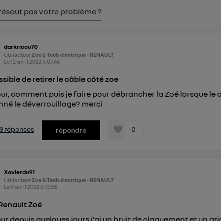
pouvez à tout moment retirer ce consentement sur
le portail
résout pas votre problème ?
") ou via la page « gérer Utiq » en bas de ce site. Po
mations, veuillez consulter
la Politique d'information sur le
personnelles d'Utiq
.
darkricou70
Utilisateur
Zoe E-Tech électrique - RENAULT
Le
12 avril 2022
à
07:46
sible de retirer le câble côté zoe
ur, comment puis je faire pour débrancher la Zoé lorsque le câ
nné le déverrouillage? merci
s 3 réponses
0
répondre
Xavierdu91
Utilisateur
Zoe E-Tech électrique - RENAULT
Le
9 avril 2022
à
13:38
Renault Zoé
ur depuis quelques jours j'ai un bruit de claquement et un gri