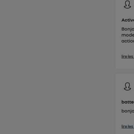
Activ
Bonjo
mode 
actio
lire le
batte
bonjo
lire le