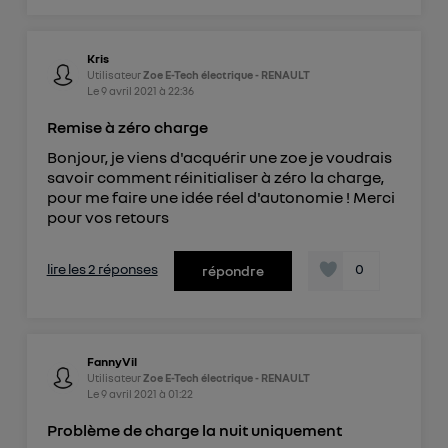
Kris
Utilisateur
Zoe E-Tech électrique - RENAULT
Le
9 avril 2021
à
22:36
Remise à zéro charge
Bonjour, je viens d'acquérir une zoe je voudrais
savoir comment réinitialiser à zéro la charge,
pour me faire une idée réel d'autonomie ! Merci
pour vos retours
lire les 2 réponses
0
répondre
FannyVil
Utilisateur
Zoe E-Tech électrique - RENAULT
Le
9 avril 2021
à
01:22
Problème de charge la nuit uniquement