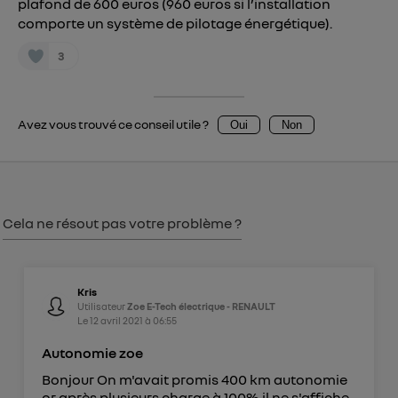
Vous pouvez à tout moment retirer ce
plafond de 600 euros (960 euros si l’installation
comporte un système de pilotage énergétique).
consentement sur
le portail d’Utiq
("
") ou via la page « gérer Utiq » en bas de ce site.
3
Pour plus d'informations, veuillez consulter
la
Politique d'information sur les données
personnelles d'Utiq
.
Avez vous trouvé ce conseil utile ?
Oui
Non
Cela ne résout pas votre problème ?
Kris
Utilisateur
Zoe E-Tech électrique - RENAULT
Le
12 avril 2021
à
06:55
Autonomie zoe
Bonjour On m'avait promis 400 km autonomie
or après plusieurs charge à 100% il ne s'affiche