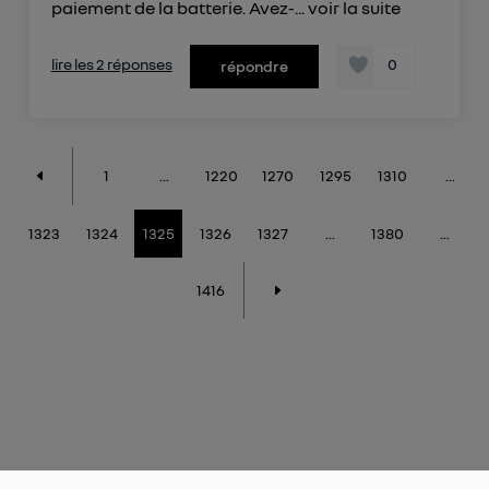
paiement de la batterie. Avez-...
voir la suite
lire les 2 réponses
0
répondre
1
...
1220
1270
1295
1310
...
1323
1324
1325
1326
1327
...
1380
...
1416