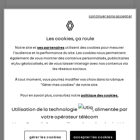
Le
25 mars 2025
à
16:30
continuer sans accepter
Véhicules
RENAULT
posez une question
Les cookies, ça roule
Notre site et
ses partenaires
utilisent des cookies pour mesurer
l'audience et la performance du site. Les cookies nous permettent
consultez les
voir tous les
également de vous montrer des contenus personnalisés, publicitaires
conseils Renault
conseils
conseils
et/ou géolocalisés, et de vous laisser interagir avec nos contenus via
similaires
les réseaux sociaux.
À tout moment, vous pourrez modifier vos choix dans la rubrique
"Gérer mes cookies" de notre site.
Aides aux frais installation d'une
Pour en savoir plus, consultez notre
politique des cookies.
borne de recharge
Utilisation de la technologie
, alimentée par
Elena42
votre opérateur télécom
Le
25 janvier 2022
à
17:24
Nous, Renault Group, utilisons la technologie Utiq
Existe t-il des aides pour faire installer une borne de
pour nos activités digitales (telles que décrites
recharge à domicile ?
gérer les cookies
accepter les cookies
dans cette notice de consentement) et liées à