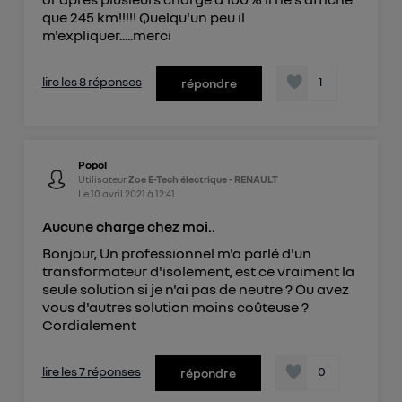
que 245 km!!!!! Quelqu'un peu il
m'expliquer.....merci
lire les 8 réponses
1
répondre
Popol
Utilisateur
Zoe E-Tech électrique - RENAULT
Le
10 avril 2021
à
12:41
Aucune charge chez moi..
Bonjour, Un professionnel m'a parlé d'un
transformateur d'isolement, est ce vraiment la
seule solution si je n'ai pas de neutre ? Ou avez
vous d'autres solution moins coûteuse ?
Cordialement
lire les 7 réponses
0
répondre