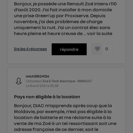
Bonjour, je possède une Renault Zoé Intens r110
d'août 2020. J'ai fait installer à mon domicile
une prise Green'up par Proxiserve. Depuis
novembre, j'ai des problèmes de charge
uniquement la nuit. J'ai un contrat élec sans
heure pleine et heure creuse de ...
voir la suite
lire les 4 réponses
0
répondre
mich33524126
Utilisateur
Zoe E-Tech électrique - RENAULT
Le
8 avril 2021
à
00:38
Pays non éligible à la location
Bonjour, DIAC m'apprends après coup que la
Moldavie, par exemple, n'est pas éligible à la
location de batterie et me réclame suite à la
vente de ma Zoé à un tel ressortissant soit une
adresse française de ce dernier, soit le