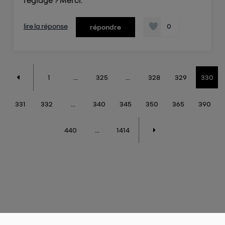
réglage ? Merci.
lire la réponse
0
répondre
1
...
325
...
328
329
330
331
332
...
340
345
350
365
390
440
...
1414