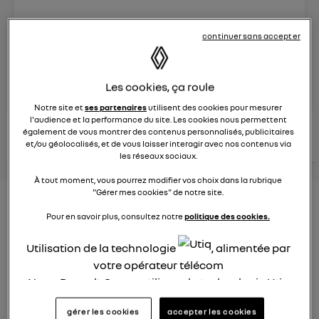
Le
25 mars 2025
à
16:30
continuer sans accepter
Véhicules
RENAULT
posez une question
Les cookies, ça roule
Notre site et
ses partenaires
utilisent des cookies pour mesurer
l'audience et la performance du site. Les cookies nous permettent
consultez les
voir tous les
également de vous montrer des contenus personnalisés, publicitaires
conseils Renault
conseils
conseils
et/ou géolocalisés, et de vous laisser interagir avec nos contenus via
similaires
les réseaux sociaux.
À tout moment, vous pourrez modifier vos choix dans la rubrique
"Gérer mes cookies" de notre site.
Aides aux frais installation d'une
Pour en savoir plus, consultez notre
politique des cookies.
borne de recharge
Utilisation de la technologie
, alimentée par
Elena42
votre opérateur télécom
Le
25 janvier 2022
à
17:24
Nous, Renault Group, utilisons la technologie Utiq
Existe t-il des aides pour faire installer une borne de
pour nos activités digitales (telles que décrites
recharge à domicile ?
gérer les cookies
accepter les cookies
dans cette notice de consentement) et liées à