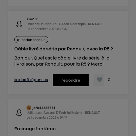
Xav' 33
Utilisateur
Renault 5 E-Tech électrique - RENAULT
Le
1 décembre 2025
à
23:37
question résolue
Câble livré de série par Renault, avec la R5 ?
Bonjour, Quel est le câble livré de série, à la
livraison, par Renault, pour la R5 ? Merci
lire les 3 réponses
0
répondre
jefc44325551
Utilisateur
Austral E-Tech full hybrid - RENAULT
Le
1 décembre 2025
à
19:49
Freinage fantôme