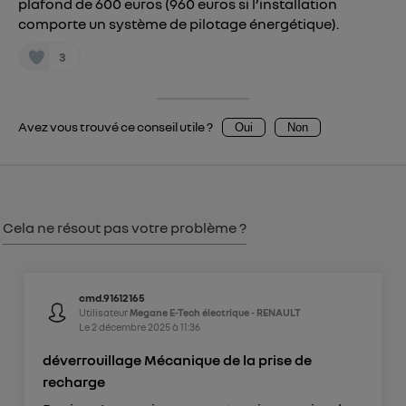
plafond de 600 euros (960 euros si l’installation
comporte un système de pilotage énergétique).
consentement sur
le portail d’Utiq
("
") ou via la page « gérer Utiq » en bas de ce site.
3
Pour plus d'informations, veuillez consulter
la
Politique d'information sur les données
personnelles d'Utiq
.
Avez vous trouvé ce conseil utile ?
Oui
Non
Cela ne résout pas votre problème ?
cmd.91612165
Utilisateur
Megane E-Tech électrique - RENAULT
Le
2 décembre 2025
à
11:36
déverrouillage Mécanique de la prise de
recharge