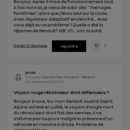
Bonjour, Après 9 mois de fonctionnement tout
à fait normal, je viens de subir des " freinages
fantômes", alors que j'étais seul sur la route,
avec régulateur adaptatif enclenché... Avez
vous déjà eu ce problème ? Quelle a été la
réponse de Renault? NB: Vh...
voir la suite
lire les 12 réponses
1
répondre
jprobe
Utilisateur
Austral E-Tech full hybrid - RENAULT
Le
1 décembre 2025
à
19:27
Voyant rouge rétroiviseur droit défectueux ?
Bonjour à tous, Sur mon Renault Austral Esprit
Alpine acheté en juillet, le voyant d'angle mort
du rétroiviseur droit fait des siennes, il ne
s'allume pas toujours malgré la présence d'un
véhicule en marche à droite. Problème de