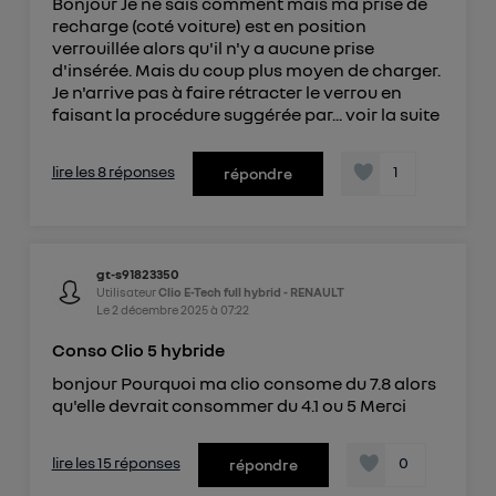
Bonjour Je ne sais comment mais ma prise de
recharge (coté voiture) est en position
verrouillée alors qu'il n'y a aucune prise
d'insérée. Mais du coup plus moyen de charger.
Je n'arrive pas à faire rétracter le verrou en
faisant la procédure suggérée par...
voir la suite
lire les 8 réponses
1
répondre
gt-s91823350
Utilisateur
Clio E-Tech full hybrid - RENAULT
Le
2 décembre 2025
à
07:22
Conso Clio 5 hybride
bonjour Pourquoi ma clio consome du 7.8 alors
qu'elle devrait consommer du 4.1 ou 5 Merci
lire les 15 réponses
0
répondre