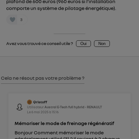
plafond de 600 euros (960 euros si l’installation
Vous pouvez à tout moment retirer ce
comporte un système de pilotage énergétique).
consentement sur
le portail d’Utiq
("
") ou via la page « gérer Utiq » en bas de ce site.
3
Pour plus d'informations, veuillez consulter
la
Politique d'information sur les données
personnelles d'Utiq
.
Avez vous trouvé ce conseil utile ?
Oui
Non
Cela ne résout pas votre problème ?
Qristoff
Utilisateur
Austral E-Tech full hybrid - RENAULT
Le
6 mai 2025
à
15:16
Mémoriser le mode de freinage régénératif
Bonjour Comment mémoriser le mode
généralement utilisé (3) ? Il revient à 2 chaque