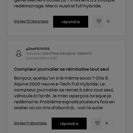
redémarrage. Merci Austral full hybride.
lire les 15 réponses
0
répondre
g2ba91594108
Utilisateur
Clio E-Tech full hybrid - RENAULT
Le
6 mai 2025
à
13:47
Compteur journalier se réinitialise tout seul
Bonjour, quelqu'un a le même souci ? Clio 5
Alpine 2025 neuve e-Tech Full Hybride. Le
compteur journalier se remet à zéro tout seul,
véhicule à l'arrêt. Je m'en aperçois lorsque je
redémarre. Problème signalé plusieurs fois en
atelier où on m'a d'abord di...
voir la suite
lire les 9 réponses
4
répondre