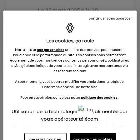
Le
25 mars 2025
à
16:30
Véhicules
RENAULT
continuer sans accepter
posez une question
Les cookies, ça roule
Notre site et
ses partenaires
utilisent des cookies pour mesurer
l'audience et la performance du site. Les cookies nous permettent
consultez les
voir tous les
conseils Renault
conseils
également de vous montrer des contenus personnalisés, publicitaires
conseils
similaires
et/ou géolocalisés, et de vous laisser interagir avec nos contenus via
les réseaux sociaux.
À tout moment, vous pourrez modifier vos choix dans la rubrique
"Gérer mes cookies" de notre site.
Aides aux frais installation d'une
Pour en savoir plus, consultez notre
politique des cookies.
borne de recharge
Utilisation de la technologie
, alimentée par
Elena42
Le
25 janvier 2022
à
17:24
votre opérateur télécom
Nous, Renault Group, utilisons la technologie Utiq
Existe t-il des aides pour faire installer une borne de
pour nos activités digitales (telles que décrites
recharge à domicile ?
gérer les cookies
accepter les cookies