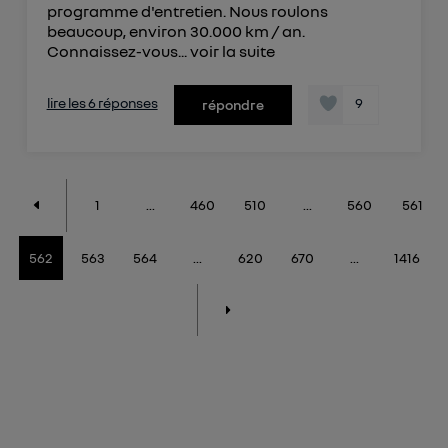
programme d'entretien. Nous roulons
beaucoup, environ 30.000 km / an.
Connaissez-vous...
voir la suite
lire les 6 réponses
9
répondre
1
...
460
510
...
560
561
562
563
564
...
620
670
...
1416