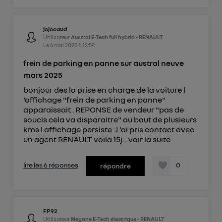
jojocaud
Utilisateur
Austral E-Tech full hybrid - RENAULT
Le
6 mai 2025
à
12:59
frein de parking en panne sur austral neuve
mars 2025
bonjour des la prise en charge de la voiture l
'affichage "frein de parking en panne"
apparaissait . REPONSE de vendeur "pas de
soucis cela va disparaitre" au bout de plusieurs
kms l affichage persiste .J 'ai pris contact avec
un agent RENAULT voila 15j...
voir la suite
lire les 6 réponses
0
répondre
FP92
Utilisateur
Megane E-Tech électrique - RENAULT