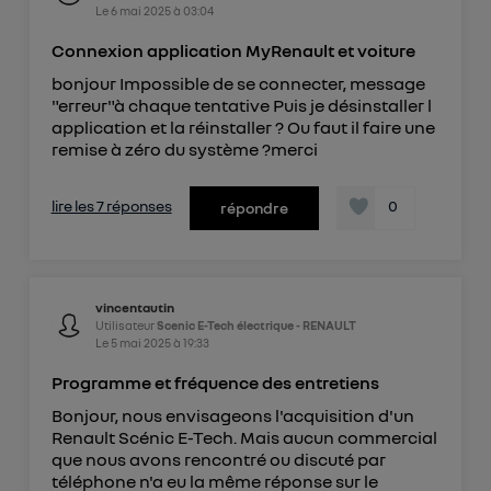
Le
6 mai 2025
à
03:04
Connexion application MyRenault et voiture
bonjour Impossible de se connecter, message
"erreur"à chaque tentative Puis je désinstaller l
application et la réinstaller ? Ou faut il faire une
remise à zéro du système ?merci
lire les 7 réponses
0
répondre
vincentautin
Utilisateur
Scenic E-Tech électrique - RENAULT
Le
5 mai 2025
à
19:33
Programme et fréquence des entretiens
Bonjour, nous envisageons l'acquisition d'un
Renault Scénic E-Tech. Mais aucun commercial
que nous avons rencontré ou discuté par
téléphone n'a eu la même réponse sur le