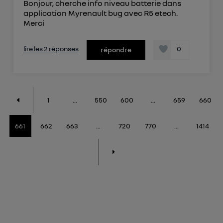
Bonjour, cherche info niveau batterie dans
application Myrenault bug avec R5 etech.
Merci
lire les 2 réponses
0
répondre
1
...
550
600
...
659
660
661
662
663
...
720
770
...
1414