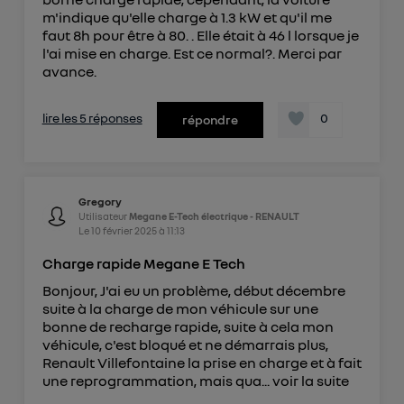
m'indique qu'elle charge à 1.3 kW et qu'il me
faut 8h pour être à 80. . Elle était à 46 l lorsque je
l'ai mise en charge. Est ce normal?. Merci par
avance.
lire les 5 réponses
0
répondre
Gregory
Utilisateur
Megane E-Tech électrique - RENAULT
Le
10 février 2025
à
11:13
Charge rapide Megane E Tech
Bonjour, J'ai eu un problème, début décembre
suite à la charge de mon véhicule sur une
bonne de recharge rapide, suite à cela mon
véhicule, c'est bloqué et ne démarrais plus,
Renault Villefontaine la prise en charge et à fait
une reprogrammation, mais qua...
voir la suite