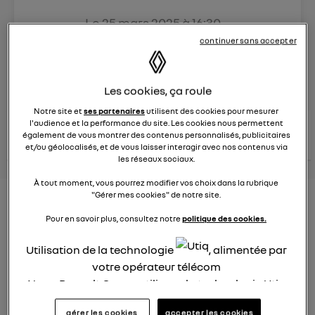
Le
25 mars 2025
à
16:30
Véhicules
RENAULT
continuer sans accepter
posez une question
Les cookies, ça roule
Notre site et
ses partenaires
utilisent des cookies pour mesurer
l'audience et la performance du site. Les cookies nous permettent
consultez les
voir tous les
conseils Renault
conseils
également de vous montrer des contenus personnalisés, publicitaires
conseils
similaires
et/ou géolocalisés, et de vous laisser interagir avec nos contenus via
les réseaux sociaux.
À tout moment, vous pourrez modifier vos choix dans la rubrique
"Gérer mes cookies" de notre site.
Aides aux frais installation d'une
Pour en savoir plus, consultez notre
politique des cookies.
borne de recharge
Utilisation de la technologie
, alimentée par
Elena42
Le
25 janvier 2022
à
17:24
votre opérateur télécom
Nous, Renault Group, utilisons la technologie Utiq
Existe t-il des aides pour faire installer une borne de
pour nos activités digitales (telles que décrites
recharge à domicile ?
gérer les cookies
accepter les cookies