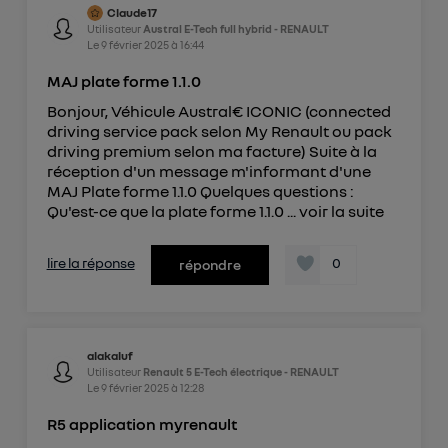
Claude17
Utilisateur
Austral E-Tech full hybrid - RENAULT
Le
9 février 2025
à
16:44
MAJ plate forme 1.1.0
Bonjour, Véhicule Austral€ ICONIC (connected
driving service pack selon My Renault ou pack
driving premium selon ma facture) Suite à la
réception d'un message m'informant d'une
MAJ Plate forme 1.1.0 Quelques questions :
Qu'est-ce que la plate forme 1.1.0 ...
voir la suite
lire la réponse
0
répondre
alakaluf
Utilisateur
Renault 5 E-Tech électrique - RENAULT
Le
9 février 2025
à
12:28
R5 application myrenault