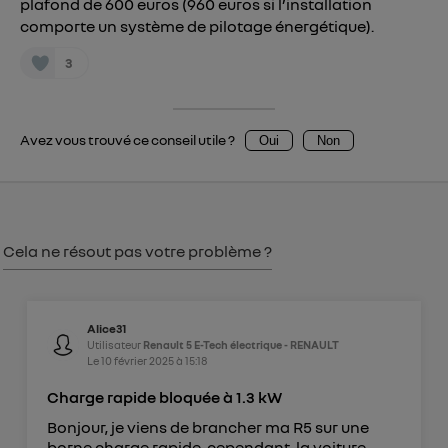
plafond de 600 euros (960 euros si l’installation
Vous pouvez à tout moment retirer ce
comporte un système de pilotage énergétique).
consentement sur
le portail d’Utiq
("
") ou via la page « gérer Utiq » en bas de ce site.
3
Pour plus d'informations, veuillez consulter
la
Politique d'information sur les données
personnelles d'Utiq
.
Avez vous trouvé ce conseil utile ?
Oui
Non
Cela ne résout pas votre problème ?
Alice31
Utilisateur
Renault 5 E-Tech électrique - RENAULT
Le
10 février 2025
à
15:18
Charge rapide bloquée à 1.3 kW
Bonjour, je viens de brancher ma R5 sur une
borne charge rapide, cependant, la voiture