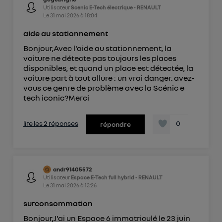
Utilisateur
Scenic E-Tech électrique - RENAULT
Le
31 mai 2026
à
18:04
aide au stationnement
Bonjour,Avec l'aide au stationnement, la
voiture ne détecte pas toujours les places
disponibles, et quand un place est détectée, la
voiture part à tout allure : un vrai danger. avez-
vous ce genre de problème avec la Scénic e
tech iconic?Merci
lire les 2 réponses
0
répondre
andr91405572
Utilisateur
Espace E-Tech full hybrid - RENAULT
Le
31 mai 2026
à
13:26
surconsommation
Bonjour,J'ai un Espace 6 immatriculé le 23 juin