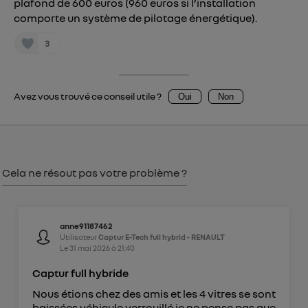
plafond de 600 euros (960 euros si l’installation
Vous pouvez à tout moment retirer ce
comporte un système de pilotage énergétique).
consentement sur
le portail d’Utiq
("
") ou via la page « gérer Utiq » en bas de ce site.
3
Pour plus d'informations, veuillez consulter
la
Politique d'information sur les données
personnelles d'Utiq
.
Avez vous trouvé ce conseil utile ?
Oui
Non
Cela ne résout pas votre problème ?
anne91187462
Utilisateur
Captur E-Tech full hybrid - RENAULT
Le
31 mai 2026
à
21:40
Captur full hybride
Nous étions chez des amis et les 4 vitres se sont
baissées véhicule verrouillé je ne pense pas que