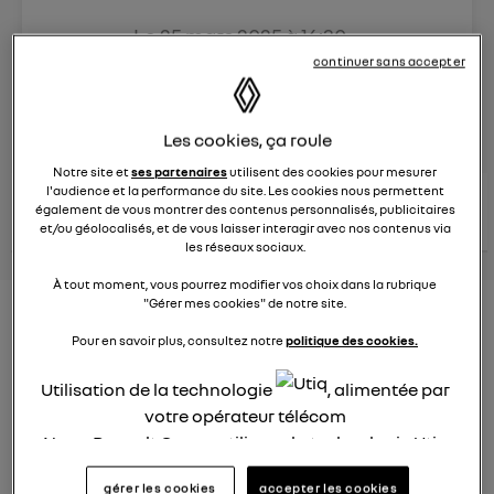
Le
25 mars 2025
à
16:30
Véhicules
RENAULT
continuer sans accepter
posez une question
Les cookies, ça roule
Notre site et
ses partenaires
utilisent des cookies pour mesurer
l'audience et la performance du site. Les cookies nous permettent
consultez les
voir tous les
également de vous montrer des contenus personnalisés, publicitaires
conseils Renault
conseils
conseils
similaires
et/ou géolocalisés, et de vous laisser interagir avec nos contenus via
les réseaux sociaux.
À tout moment, vous pourrez modifier vos choix dans la rubrique
"Gérer mes cookies" de notre site.
Aides aux frais installation d'une
Pour en savoir plus, consultez notre
politique des cookies.
borne de recharge
Utilisation de la technologie
, alimentée par
Elena42
Le
25 janvier 2022
à
17:24
votre opérateur télécom
Nous, Renault Group, utilisons la technologie Utiq
Existe t-il des aides pour faire installer une borne de
pour nos activités digitales (telles que décrites
recharge à domicile ?
gérer les cookies
accepter les cookies