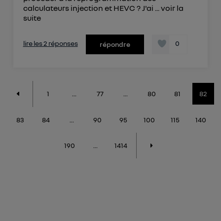
calculateurs injection et HEVC ? J'ai ...
voir la
suite
lire les 2 réponses
0
répondre
1
...
77
...
80
81
82
83
84
...
90
95
100
115
140
190
...
1414