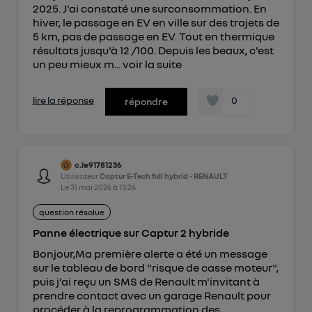
2025. J'ai constaté une surconsommation. En
hiver, le passage en EV en ville sur des trajets de
5 km, pas de passage en EV. Tout en thermique
résultats jusqu'à 12 /100. Depuis les beaux, c'est
un peu mieux m...
voir la suite
lire la réponse
0
répondre
c.le91781236
Utilisateur
Captur E-Tech full hybrid - RENAULT
Le
31 mai 2026
à
13:26
question résolue
Panne électrique sur Captur 2 hybride
Bonjour,Ma première alerte a été un message
sur le tableau de bord "risque de casse moteur",
puis j'ai reçu un SMS de Renault m'invitant à
prendre contact avec un garage Renault pour
procéder à la reprogrammation des