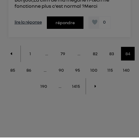
fonctionne plus c'est normal ?Merci
lire la réponse
0
répondre
1
...
79
...
82
83
84
85
86
...
90
95
100
115
140
190
...
1415