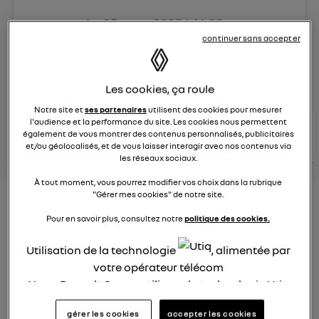
Le
25 mars 2025
à
16:30
Véhicules
RENAULT
continuer sans accepter
posez une question
Les cookies, ça roule
Notre site et
ses partenaires
utilisent des cookies pour mesurer
l'audience et la performance du site. Les cookies nous permettent
consultez les
voir tous les
également de vous montrer des contenus personnalisés, publicitaires
conseils Renault
conseils
conseils
similaires
et/ou géolocalisés, et de vous laisser interagir avec nos contenus via
les réseaux sociaux.
À tout moment, vous pourrez modifier vos choix dans la rubrique
"Gérer mes cookies" de notre site.
Aides aux frais installation d'une
Pour en savoir plus, consultez notre
politique des cookies.
borne de recharge
Utilisation de la technologie
, alimentée par
Elena42
votre opérateur télécom
Le
25 janvier 2022
à
17:24
Nous, Renault Group, utilisons la technologie Utiq
Existe t-il des aides pour faire installer une borne de
pour nos activités digitales (telles que décrites
recharge à domicile ?
gérer les cookies
accepter les cookies
dans cette notice de consentement) et liées à