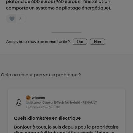
Vous pouvez à tout moment retirer ce
plafond de 600 euros (960 euros si l’installation
comporte un système de pilotage énergétique).
consentement sur
le portail d’Utiq
("
") ou via la page « gérer Utiq » en bas de ce site.
3
Pour plus d'informations, veuillez consulter
la
Politique d'information sur les données
personnelles d'Utiq
.
Avez vous trouvé ce conseil utile ?
Oui
Non
Cela ne résout pas votre problème ?
wipama
Utilisateur
Captur E-Tech full hybrid - RENAULT
Le
29 mai 2026
à
00:39
Quels kilomètres en électrique
Bonjour à tous, je suis depuis peu le propriétaire
d'un captur full hybride 145 cv esprit Alpine. Je