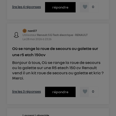
lire les 4 réponses
0
répondre
nan07
Utilisateur
Renault 5 E-Tech électrique - RENAULT
Le
28 mai 2026
à
23:26
Où se range la roue de secours ou galette sur
une r5 etch 150cv
Bonjour à tous, Où se range la roue de secours
ou la galette sur une R5 etech 150 cv Renault
vend il un kit roue de secours ou galette et kric ?
Merci.
lire les 3 réponses
0
répondre
Laurent Labastide