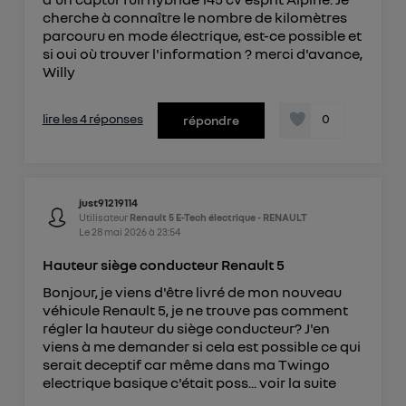
cherche à connaître le nombre de kilomètres
parcouru en mode électrique, est-ce possible et
si oui où trouver l'information ? merci d'avance,
Willy
lire les 4 réponses
0
répondre
just91219114
Utilisateur
Renault 5 E-Tech électrique - RENAULT
Le
28 mai 2026
à
23:54
Hauteur siège conducteur Renault 5
Bonjour, je viens d'être livré de mon nouveau
véhicule Renault 5, je ne trouve pas comment
régler la hauteur du siège conducteur? J'en
viens à me demander si cela est possible ce qui
serait deceptif car même dans ma Twingo
electrique basique c'était poss...
voir la suite