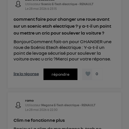
Utilisateur
Scenic E-Tech électrique - RENAULT
Le
28 mai 2026
à
23:15
comment faire pour changer une roue avant
sur un scenic etch electrique ? y a-t-il un point
ou mettre un cric pour soulever la voiture ?
BonjourComment fait-on pour CHANGER une
roue de Scénic Etech électrique : Y-a-t-il un
point de levage sécurisé pour soulever la
voiture avec u cric ?Merci pour votre réponse.
lire la réponse
0
répondre
ramo
Utilisateur
Megane E-Tech électrique - RENAULT
Le
28 mai 2026
à
22:30
Clim ne fonctionne plus
Bonjour,La clim de ma mégane h-tech ne