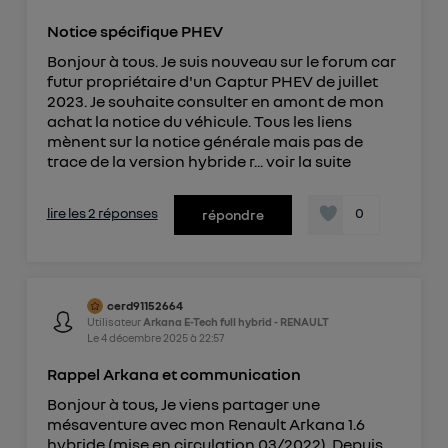
Notice spécifique PHEV
Bonjour à tous. Je suis nouveau sur le forum car
futur propriétaire d'un Captur PHEV de juillet
2023. Je souhaite consulter en amont de mon
achat la notice du véhicule. Tous les liens
mènent sur la notice générale mais pas de
trace de la version hybride r...
voir la suite
lire les 2 réponses
0
répondre
cerd91152664
Utilisateur
Arkana E-Tech full hybrid - RENAULT
Le
4 décembre 2025
à
22:57
Rappel Arkana et communication
Bonjour à tous, Je viens partager une
mésaventure avec mon Renault Arkana 1.6
hybride (mise en circulation 03/2022). Depuis