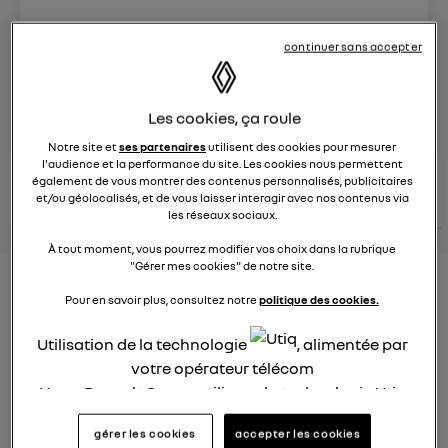
Le
26 janvier 2022
à
12:51
continuer sans accepter
Véhicules
RENAULT
posez une question
Les cookies, ça roule
Notre site et
ses partenaires
utilisent des cookies pour mesurer
l'audience et la performance du site. Les cookies nous permettent
consultez les
également de vous montrer des contenus personnalisés, publicitaires
voir tous les
conseils Renault
conseils
conseils
et/ou géolocalisés, et de vous laisser interagir avec nos contenus via
similaires
les réseaux sociaux.
À tout moment, vous pourrez modifier vos choix dans la rubrique
"Gérer mes cookies" de notre site.
Consommation carburant
Pour en savoir plus, consultez notre
politique des cookies.
voiture hybride
Utilisation de la technologie
, alimentée par
Ghislaine53
votre opérateur télécom
Le
26 janvier 2022
à
12:50
Nous, Renault Group, utilisons la technologie Utiq
Bonjour
pour nos activités digitales (telles que décrites
gérer les cookies
accepter les cookies
dans cette notice de consentement) et liées à