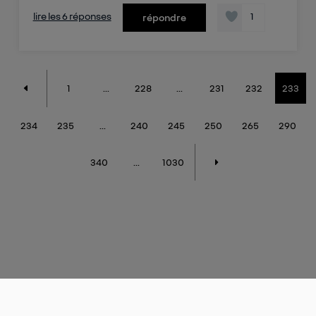
lire les 6 réponses
1
répondre
1
...
228
...
231
232
233
234
235
...
240
245
250
265
290
340
...
1030