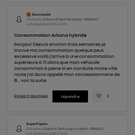
Bourane34
Utilisateur
Arkana E-Tech full hybrid - RENAULT
Le
5 décembre 2025
à
14:15
Consommation Arkana hybride
bonjour Depuis environ trois semaines je
trouve ma consommation quelque peut
excessive voilà j'arrive à une consommation
supérieure à 7l alors que mon véhicule
consommait à peine 6l en conduite mixte ville
route j'ai donc appelé mon concessionnaire de
B...
voir la suite
lire les 3 réponses
2
répondre
SuperPapito
Utilisateur
Captur E-Tech plug-in hybrid - RENAULT
Le
5 décembre 2025
à
14:06