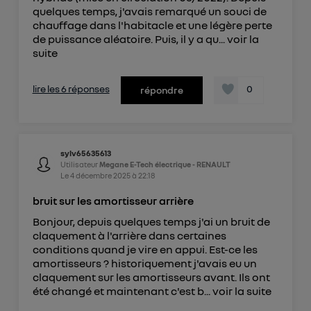
quelques temps, j'avais remarqué un souci de
chauffage dans l'habitacle et une légère perte
de puissance aléatoire. Puis, il y a qu...
voir la
suite
lire les 6 réponses
0
répondre
sylv65635613
Utilisateur
Megane E-Tech électrique - RENAULT
Le
4 décembre 2025
à
22:18
bruit sur les amortisseur arrière
Bonjour, depuis quelques temps j'ai un bruit de
claquement à l'arrière dans certaines
conditions quand je vire en appui. Est-ce les
amortisseurs ? historiquement j'avais eu un
claquement sur les amortisseurs avant. Ils ont
été changé et maintenant c'est b...
voir la suite