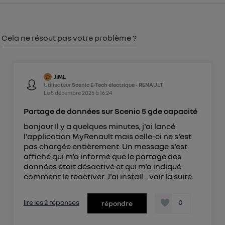
consentement sur
le portail d’Utiq
("
") ou via la page « gérer Utiq » en bas de ce site.
Pour plus d'informations, veuillez consulter
la
Cela ne résout pas votre problème ?
Politique d'information sur les données
personnelles d'Utiq
.
JiML
Utilisateur
Scenic E-Tech électrique - RENAULT
Le
5 décembre 2025
à
16:24
Partage de données sur Scenic 5 gde capacité
bonjour Il y a quelques minutes, j'ai lancé
l'application MyRenault mais celle-ci ne s'est
pas chargée entièrement. Un message s'est
affiché qui m'a informé que le partage des
données était désactivé et qui m'a indiqué
comment le réactiver. J'ai install...
voir la suite
lire les 2 réponses
0
répondre