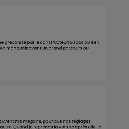
 d’Utiq
("
ur plus
s données
e préconisé par le constructeur)au cas ou il en
il en manquait avant un grand parcours ou
 souvent ma mégane, pour que nos réglages
tre. Quand je reprends la voiture après elle, je