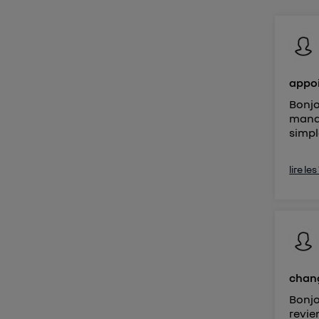
Vous 
d'infor
appoi
Bonjo
manqu
simpl
lire le
chang
Bonjo
revie