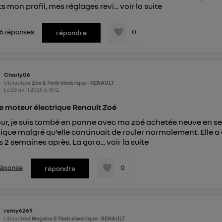
s mon profil, mes réglages revi...
voir la suite
s 6 réponses
0
répondre
Charly06
Utilisateur
Zoe E-Tech électrique - RENAULT
Le
23 avril 2025
à
18:12
 moteur électrique Renault Zoé
ur, je suis tombé en panne avec ma zoé achetée neuve en se
rique malgré qu'elle continuait de rouler normalement. Elle a ét
s 2 semaines après. La gara...
voir la suite
 réponse
0
répondre
remy6269
Utilisateur
Megane E-Tech électrique - RENAULT