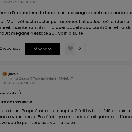
Le
23 avril 2025
à
17:02
ème d'ordinateur de bord plus message appel sos a control
ur. Mon véhicule rouler parfaitement et du Jour où lendemain
rie et maintenant il m'indiquer appel sos a contrôler et l'ordi
nault megane 4 estate 20...
voir la suite
s 2 réponses
0
répondre
jluc57
Utilisateur
Captur E-Tech full hybrid - RENAULT
Le
23 avril 2025
à
12:24
ion résolue
ure carrosserie
ur à tous. Propriétaire d'un captur 2 full hybride 145 depuis 
ion à vous poser. En effet il y a un petit détail qui me chiffo
uve que la peinture es...
voir la suite