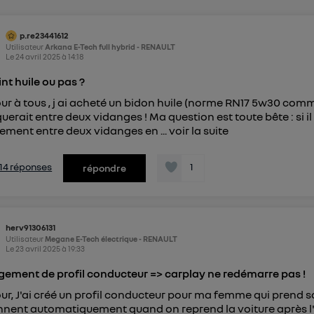
pouvez à tout moment retirer ce consentement sur
le portail
") ou via la page « gérer Utiq » en bas de ce site. Po
p.re23441612
mations, veuillez consulter
la Politique d'information sur le
Utilisateur
Arkana E-Tech full hybrid - RENAULT
Le
24 avril 2025
à
14:18
personnelles d'Utiq
.
nt huile ou pas ?
ur à tous , j ai acheté un bidon huile (norme RN17 5w30 comm
erait entre deux vidanges ! Ma question est toute bête : si 
ement entre deux vidanges en ...
voir la suite
s 14 réponses
1
répondre
herv91306131
Utilisateur
Megane E-Tech électrique - RENAULT
Le
23 avril 2025
à
19:33
ement de profil conducteur => carplay ne redémarre pas !
ur, J'ai créé un profil conducteur pour ma femme qui prend
nnent automatiquement quand on reprend la voiture après l'au