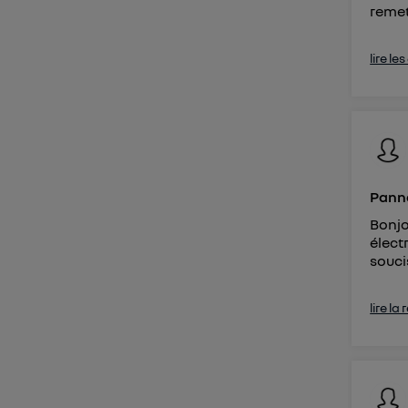
remet
lire le
Panne
Bonjo
élect
souci
lire la