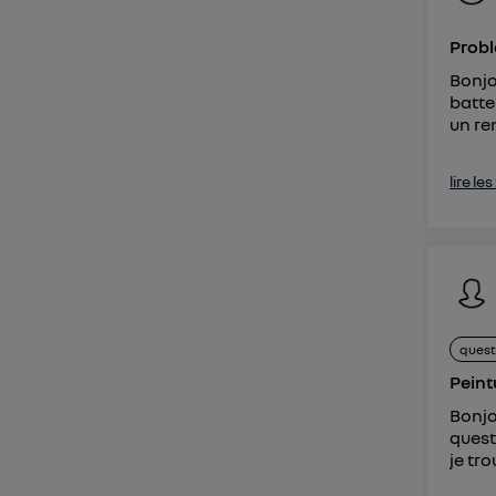
Probl
Bonjo
batte
un re
lire le
quest
Peint
Bonjo
quest
je tro