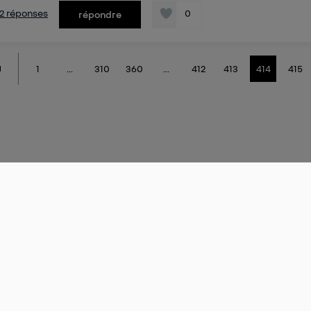
s 2 réponses
0
répondre
1
...
310
360
...
412
413
414
415