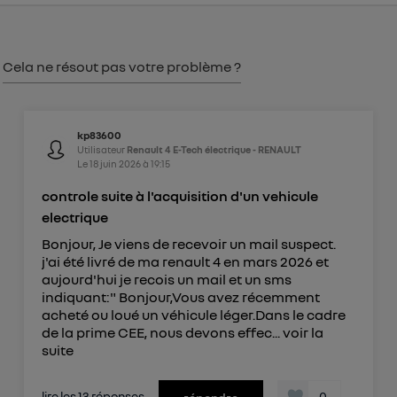
Vous pouvez à tout moment retirer ce
consentement sur
le portail d’Utiq
("
") ou via la page « gérer Utiq » en bas de ce site.
Cela ne résout pas votre problème ?
Pour plus d'informations, veuillez consulter
la
Politique d'information sur les données
personnelles d'Utiq
.
kp83600
Utilisateur
Renault 4 E-Tech électrique - RENAULT
Le
18 juin 2026
à
19:15
controle suite à l'acquisition d'un vehicule
electrique
Bonjour, Je viens de recevoir un mail suspect.
j'ai été livré de ma renault 4 en mars 2026 et
aujourd'hui je recois un mail et un sms
indiquant:" Bonjour,Vous avez récemment
acheté ou loué un véhicule léger.Dans le cadre
de la prime CEE, nous devons effec...
voir la
suite
lire les 13 réponses
0