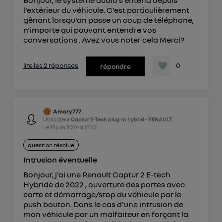
l'extérieur du véhicule. C'est particulièrement
gênant lorsqu'on passe un coup de téléphone,
n'importe qui pouvant entendre vos
conversations . Avez vous noter cela Merci?
lire les 2 réponses
0
répondre
Amory777
Utilisateur
Captur E-Tech plug-in hybrid - RENAULT
Le
18 juin 2026
à
10:43
question résolue
Intrusion éventuelle
Bonjour, j'ai une Renault Captur 2 E-tech
Hybride de 2022 , ouverture des portes avec
carte et démarrage/stop du véhicule par le
push bouton. Dans le cas d'une intrusion de
mon véhicule par un malfaiteur en forçant la