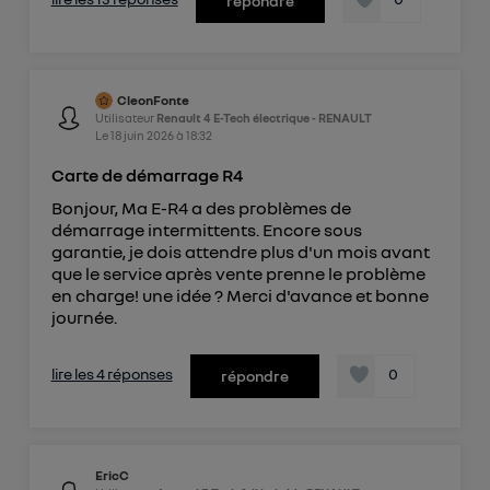
répondre
CleonFonte
Utilisateur
Renault 4 E-Tech électrique - RENAULT
Le
18 juin 2026
à
18:32
Carte de démarrage R4
Bonjour, Ma E-R4 a des problèmes de
démarrage intermittents. Encore sous
garantie, je dois attendre plus d'un mois avant
que le service après vente prenne le problème
en charge! une idée ? Merci d'avance et bonne
journée.
lire les 4 réponses
0
répondre
EricC