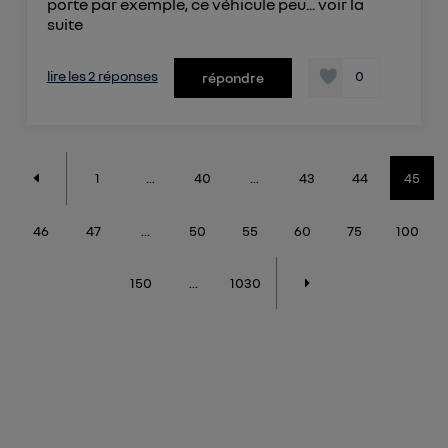
porte par exemple, ce véhicule peu...
voir la
suite
lire les 2 réponses
0
répondre
1
...
40
...
43
44
45
46
47
...
50
55
60
75
100
150
...
1030