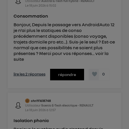
Utilisateur
Austral E-Tech full hybrid - RENAULT
Le
18 juin 2026
à
15:02
Consommation
Bonjour, Depuis le passage vers AndroidAuto 12
je n'ai plus le statiques de conso
précédemment disponibles (conso voyage,
trajets domicile pro etc...). Suis-je le seul ? Est-ce
normal que ces possibilités ne soient plus
présentes ? Merci pour vos réponses...
voir la
suite
lire les 2 réponses
0
répondre
chri91618748
Utilisateur
Scenic E-Tech électrique - RENAULT
Le
18 juin 2026
à
12:57
Isolation phonic
Bonjour, le système audio s'entend depuis