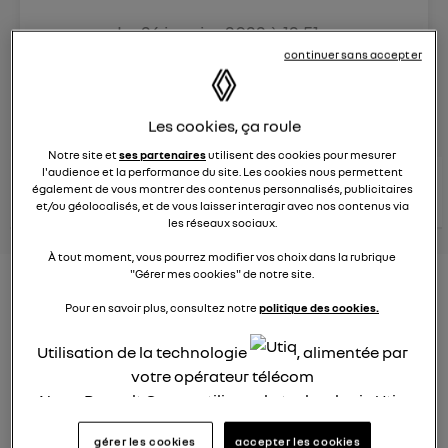
Le
26 janvier 2022
à
12:51
Véhicules
RENAULT
continuer sans accepter
posez une question
Les cookies, ça roule
Notre site et
ses partenaires
utilisent des cookies pour mesurer
l'audience et la performance du site. Les cookies nous permettent
consultez les
voir tous les
également de vous montrer des contenus personnalisés, publicitaires
conseils Renault
conseils
conseils
similaires
et/ou géolocalisés, et de vous laisser interagir avec nos contenus via
les réseaux sociaux.
À tout moment, vous pourrez modifier vos choix dans la rubrique
"Gérer mes cookies" de notre site.
Consommation carburant
Pour en savoir plus, consultez notre
politique des cookies.
voiture hybride
Utilisation de la technologie
, alimentée par
Ghislaine53
Le
26 janvier 2022
à
12:50
votre opérateur télécom
Nous, Renault Group, utilisons la technologie Utiq
Bonjour
pour nos activités digitales (telles que décrites
gérer les cookies
accepter les cookies
dans cette notice de consentement) et liées à