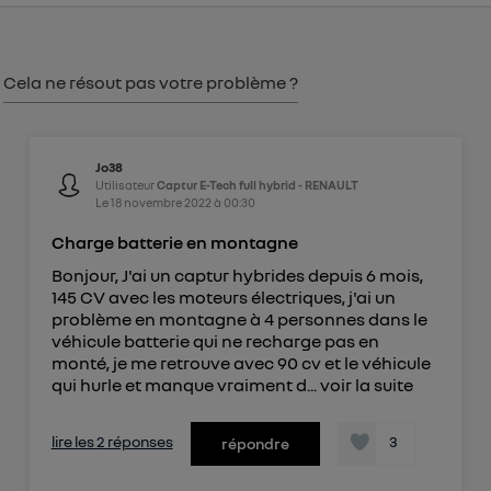
consentement sur
le portail d’Utiq
("
") ou via la page « gérer Utiq » en bas de ce site.
Pour plus d'informations, veuillez consulter
la
Cela ne résout pas votre problème ?
Politique d'information sur les données
personnelles d'Utiq
.
Jo38
Utilisateur
Captur E-Tech full hybrid - RENAULT
Le
18 novembre 2022
à
00:30
Charge batterie en montagne
Bonjour, J'ai un captur hybrides depuis 6 mois,
145 CV avec les moteurs électriques, j'ai un
problème en montagne à 4 personnes dans le
véhicule batterie qui ne recharge pas en
monté, je me retrouve avec 90 cv et le véhicule
qui hurle et manque vraiment d...
voir la suite
lire les 2 réponses
3
répondre