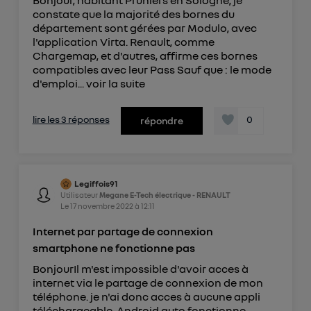
Bonjour, habitant Pruniers en Sologne, je
constate que la majorité des bornes du
département sont gérées par Modulo, avec
l'application Virta. Renault, comme
Chargemap, et d'autres, affirme ces bornes
compatibles avec leur Pass Sauf que : le mode
d'emploi...
voir la suite
lire les 3 réponses
0
répondre
Legiffois91
Utilisateur
Megane E-Tech électrique - RENAULT
Le
17 novembre 2022
à
12:11
Internet par partage de connexion
smartphone ne fonctionne pas
BonjourIl m'est impossible d'avoir acces à
internet via le partage de connexion de mon
téléphone. je n'ai donc acces à aucune appli
téléchargeable. Android auto fonctionne