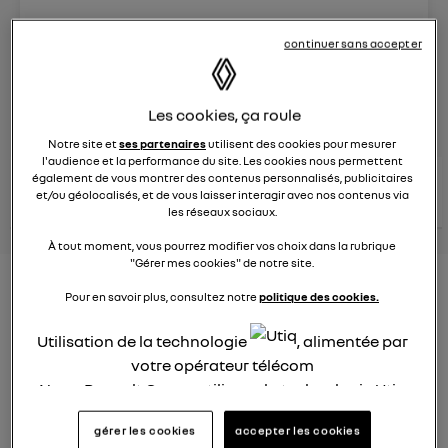
Le
26 janvier 2022
à
12:51
continuer sans accepter
Véhicules
RENAULT
posez une question
Les cookies, ça roule
Notre site et
ses partenaires
utilisent des cookies pour mesurer
l'audience et la performance du site. Les cookies nous permettent
consultez les
également de vous montrer des contenus personnalisés, publicitaires
voir tous les
conseils Renault
conseils
et/ou géolocalisés, et de vous laisser interagir avec nos contenus via
conseils
similaires
les réseaux sociaux.
À tout moment, vous pourrez modifier vos choix dans la rubrique
"Gérer mes cookies" de notre site.
Consommation carburant
Pour en savoir plus, consultez notre
politique des cookies.
voiture hybride
Utilisation de la technologie
, alimentée par
Ghislaine53
votre opérateur télécom
Le
26 janvier 2022
à
12:50
Nous, Renault Group, utilisons la technologie Utiq
Bonjour
pour nos activités digitales (telles que décrites
gérer les cookies
accepter les cookies
dans cette notice de consentement) et liées à