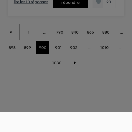
lire les 10 réponses
23
répondre
1
...
790
840
865
880
...
898
899
900
901
902
...
1010
...
1030