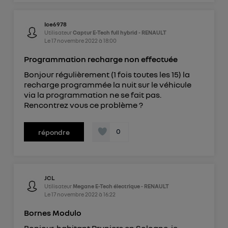
Ice6978
Utilisateur
Captur E-Tech full hybrid - RENAULT
Le
17 novembre 2022
à
18:00
Programmation recharge non effectuée
Bonjour régulièrement (1 fois toutes les 15) la
recharge programmée la nuit sur le véhicule
via la programmation ne se fait pas.
Rencontrez vous ce problème ?
0
répondre
JCL
Utilisateur
Megane E-Tech électrique - RENAULT
Le
17 novembre 2022
à
16:22
Bornes Modulo