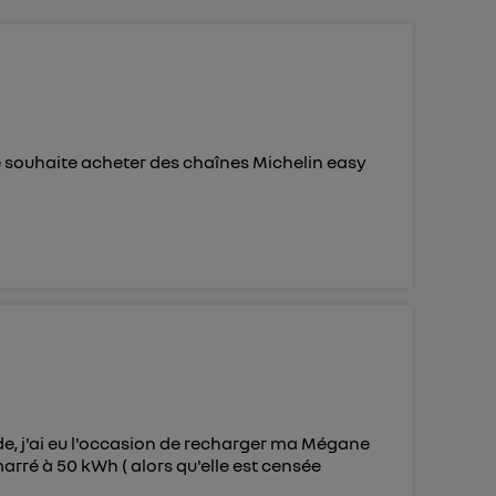
 d’Utiq
("
ur plus
s données
e souhaite acheter des chaînes Michelin easy
de, j'ai eu l'occasion de recharger ma Mégane
marré à 50 kWh ( alors qu'elle est censée