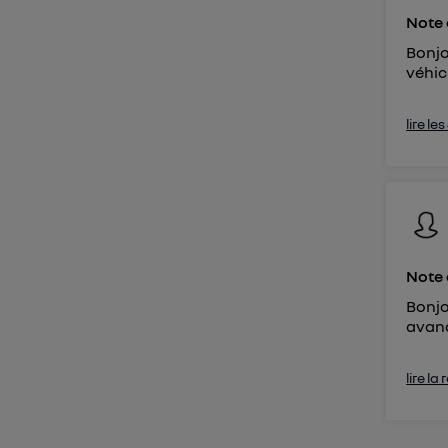
Note 
Bonjo
véhic
lire le
Note 
Bonjo
avan
lire la