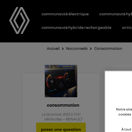
communauté électrique
communauté hy
communauté hybride rechargeable
artic
Accueil
Nos conseils
Consommation
Con
Bonjo
consommation
Notre sit
Le
26 janvier 2022
à
12:51
cookies 
J'hési
Véhicules
RENAULT
rappor
posez une question
À tout