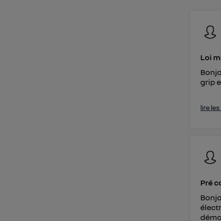
Vous 
d'infor
Loi 
Bonjo
grip 
lire le
Pré c
Bonjo
élect
démarr