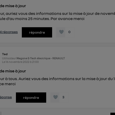
de mise à jour
ur, auriez vous des informations sur la mise à jour de novem
ule d'au moins 25 minutes. Par avance merci
s 4 réponses
0
répondre
Ted
Utilisateur
Megane E-Tech électrique - RENAULT
Le
16 novembre 2022
à
21:00
de mise à jour
ur à tous. Auriez vous des informations sur la mise à jour du
ce merci
 réponse
3
répondre