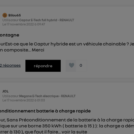
pouvez à tout moment retirer ce consentement sur
le portail
") ou via la page « gérer Utiq » en bas de ce site. Po
Bilou65
mations, veuillez consulter
la Politique d'information sur le
Utilisateur
Captur E-Tech full hybrid - RENAULT
personnelles d'Utiq
.
Le
17 novembre 2022
à
09:47
montagne
urEst-ce que le Captur hybride est un véhicule chainable ? J
en composite... Merci
s 2 réponses
0
répondre
JCL
Utilisateur
Megane E-Tech électrique - RENAULT
Le
17 novembre 2022
à
01:03
onditionnement batterie à charge rapide
ur, Sans Préconditionnement de la batterie à la charge rapi
rique sur une borne 350 kWh ( batterie à 15 ):): la charge a dé
er à 130 ), que faut il faire...
voir la suite