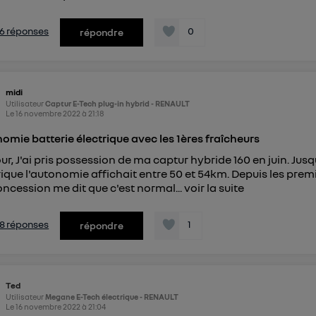
s 6 réponses
0
répondre
midi
Utilisateur
Captur E-Tech plug-in hybrid - RENAULT
Le
16 novembre 2022
à
21:18
omie batterie électrique avec les 1ères fraîcheurs
ur, J'ai pris possession de ma captur hybride 160 en juin. Ju
rique l'autonomie affichait entre 50 et 54km. Depuis les pre
ncession me dit que c'est normal...
voir la suite
s 8 réponses
1
répondre
Ted
Utilisateur
Megane E-Tech électrique - RENAULT
Le
16 novembre 2022
à
21:04