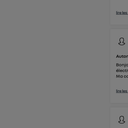
lire le
Auton
Bonjo
élect
Ma co
lire le