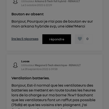
Utilisateur
Arkana E-Tech full hybrid - RENAULT
Le
2 octobre 2022
à
22:29
Bouton ev absent
Bonjour, Pourquoi je n'ai pas de bouton ev sur
mon arkana hybride svp, une idée?Merci
lire les 5 réponses
0
répondre
Lucas
Utilisateur
Megane E-Tech électrique - RENAULT
Le
28 septembre 2022
à
09:58
Ventilation batteries.
Bonjour, Est-il normal que les ventilateurs des
batteries se mettent en route toutes les heures
lors de la charge sur ma borne 7kw? Sachant
que les ventilateurs font un raffut pas possible
(75db) et que les voisins s'en plaignent. j'ai