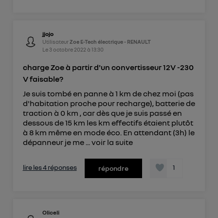
jjojo
Utilisateur
Zoe E-Tech électrique - RENAULT
Le
3 octobre 2022
à
13:30
charge Zoe à partir d'un convertisseur 12V -230
V faisable?
Je suis tombé en panne à 1 km de chez moi (pas
d'habitation proche pour recharge), batterie de
traction à 0 km , car dès que je suis passé en
dessous de 15 km les km effectifs étaient plutôt
à 8 km même en mode éco. En attendant (3h) le
dépanneur je me ...
voir la suite
lire les 4 réponses
1
répondre
Oliceli