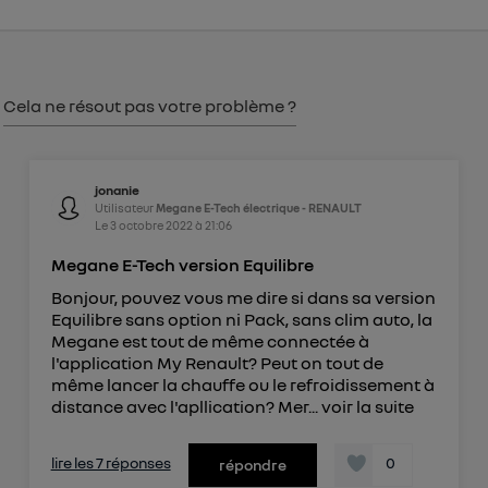
consentement sur
le portail d’Utiq
("
") ou via la page « gérer Utiq » en bas de ce site.
Pour plus d'informations, veuillez consulter
la
Politique d'information sur les données
Cela ne résout pas votre problème ?
personnelles d'Utiq
.
jonanie
Utilisateur
Megane E-Tech électrique - RENAULT
Le
3 octobre 2022
à
21:06
Megane E-Tech version Equilibre
Bonjour, pouvez vous me dire si dans sa version
Equilibre sans option ni Pack, sans clim auto, la
Megane est tout de même connectée à
l'application My Renault? Peut on tout de
même lancer la chauffe ou le refroidissement à
distance avec l'apllication? Mer...
voir la suite
lire les 7 réponses
0
répondre