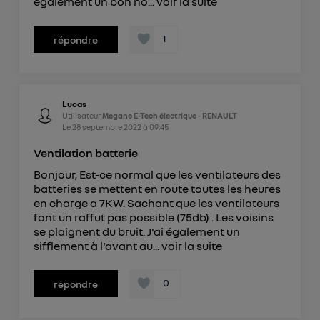
également un bon no...
voir la suite
1
répondre
Lucas
Utilisateur
Megane E-Tech électrique - RENAULT
Le
28 septembre 2022
à
09:45
Ventilation batterie
Bonjour, Est-ce normal que les ventilateurs des
batteries se mettent en route toutes les heures
en charge a 7KW. Sachant que les ventilateurs
font un raffut pas possible (75db) . Les voisins
se plaignent du bruit. J'ai également un
sifflement à l'avant au...
voir la suite
0
répondre