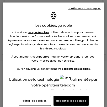
Le
8 juin 2023
à
13:15
continuer sans accepter
Véhicules
RENAULT
Les cookies, ça roule
posez une question
Notre site et
ses partenaires
utilisent des cookies pour mesurer
l'audience et la performance du site. Les cookies nous permettent
également de vous montrer des contenus personnalisés, publicitaires
consultez les
voir tous les
et/ou géolocalisés, et de vous laisser interagir avec nos contenus via
conseils Renault
conseils
conseils
les réseaux sociaux.
similaires
À tout moment, vous pourrez modifier vos choix dans la rubrique
"Gérer mes cookies" de notre site.
Nouveau modèle électrique
Pour en savoir plus, consultez notre
politique des cookies.
Renault 2022
Utilisation de la technologie
, alimentée par
votre opérateur télécom
Elsa32
Le
26 janvier 2022
à
13:26
Nous, Renault Group, utilisons la technologie Utiq
pour nos activités digitales (telles que décrites
Quel est le nouveau modèle électrique Renault cette
gérer les cookies
accepter les cookies
dans cette notice de consentement) et liées à
année ?