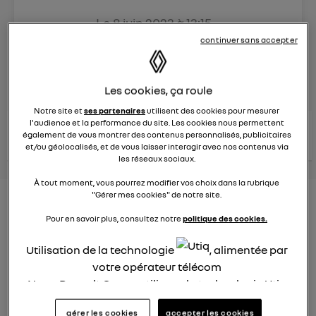
Le
8 juin 2023
à
13:15
Véhicules
RENAULT
continuer sans accepter
posez une question
Les cookies, ça roule
Notre site et
ses partenaires
utilisent des cookies pour mesurer
l'audience et la performance du site. Les cookies nous permettent
consultez les
voir tous les
conseils Renault
conseils
également de vous montrer des contenus personnalisés, publicitaires
conseils
similaires
et/ou géolocalisés, et de vous laisser interagir avec nos contenus via
les réseaux sociaux.
À tout moment, vous pourrez modifier vos choix dans la rubrique
"Gérer mes cookies" de notre site.
Nouveau modèle électrique
Pour en savoir plus, consultez notre
politique des cookies.
Renault 2022
Utilisation de la technologie
, alimentée par
Elsa32
Le
26 janvier 2022
à
13:26
votre opérateur télécom
Nous, Renault Group, utilisons la technologie Utiq
Quel est le nouveau modèle électrique Renault cette
pour nos activités digitales (telles que décrites
année ?
gérer les cookies
accepter les cookies