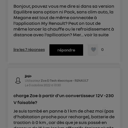
Bonjour, pouvez vous me dire si dans sa version
Equilibre sans option ni Pack, sans clim auto, la
Megane est tout de même connectée à
l'application My Renault? Peut on tout de
même lancer la chauffe ou le refroidissement à
distance avec l'apllication? Mer...
voir la suite
lire les 7 réponses
0
répondre
jjojo
Utilisateur
Zoe E-Tech électrique - RENAULT
Le
3 octobre 2022
à
13:30
charge Zoe à partir d'un convertisseur 12V -230
V faisable?
Je suis tombé en panne à 1 km de chez moi (pas
d'habitation proche pour recharge), batterie de
traction à 0 km , car dès que je suis passé en