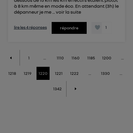
dessous de 15 km les km effectifs étaient plutôt
à 8 km même en mode éco. En attendant (3h) le
dépanneur je me ...
voir la suite
lire les 4 réponses
1
répondre
1
...
1110
1160
1185
1200
...
1218
1219
1220
1221
1222
...
1330
...
1342