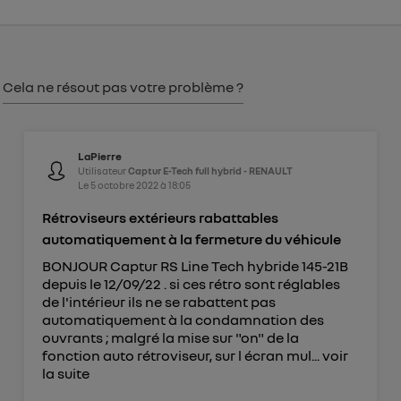
Vous pouvez à tout moment retirer ce
consentement sur
le portail d’Utiq
("
") ou via la page « gérer Utiq » en bas de ce site.
Pour plus d'informations, veuillez consulter
la
Cela ne résout pas votre problème ?
Politique d'information sur les données
personnelles d'Utiq
.
LaPierre
Utilisateur
Captur E-Tech full hybrid - RENAULT
Le
5 octobre 2022
à
18:05
Rétroviseurs extérieurs rabattables
automatiquement à la fermeture du véhicule
BONJOUR Captur RS Line Tech hybride 145-21B
depuis le 12/09/22 . si ces rétro sont réglables
de l'intérieur ils ne se rabattent pas
automatiquement à la condamnation des
ouvrants ; malgré la mise sur "on" de la
fonction auto rétroviseur, sur l écran mul...
voir
la suite