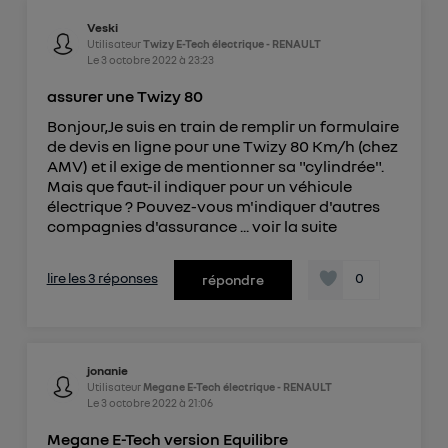
Veski
Utilisateur
Twizy E-Tech électrique - RENAULT
Le
3 octobre 2022
à
23:23
assurer une Twizy 80
Bonjour,Je suis en train de remplir un formulaire
de devis en ligne pour une Twizy 80 Km/h (chez
AMV) et il exige de mentionner sa "cylindrée".
Mais que faut-il indiquer pour un véhicule
électrique ? Pouvez-vous m'indiquer d'autres
compagnies d'assurance ...
voir la suite
lire les 3 réponses
0
répondre
jonanie
Utilisateur
Megane E-Tech électrique - RENAULT
Le
3 octobre 2022
à
21:06
Megane E-Tech version Equilibre