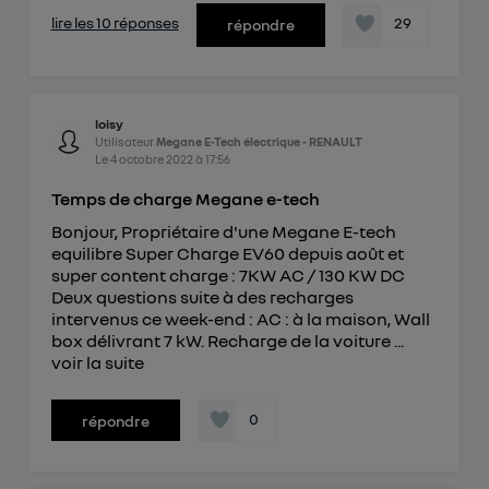
lire les 10 réponses
29
répondre
loisy
Utilisateur
Megane E-Tech électrique - RENAULT
Le
4 octobre 2022
à
17:56
Temps de charge Megane e-tech
Bonjour, Propriétaire d'une Megane E-tech
equilibre Super Charge EV60 depuis août et
super content charge : 7KW AC / 130 KW DC
Deux questions suite à des recharges
intervenus ce week-end : AC : à la maison, Wall
box délivrant 7 kW. Recharge de la voiture ...
voir la suite
0
répondre