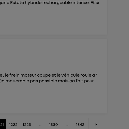
gane Estate hybride rechargeable intense. Et si
 , le frein moteur coupe et le véhicule roule à ‘
. Ça me semble pas possible mais ça fait peur
221
1222
1223
...
1330
...
1342