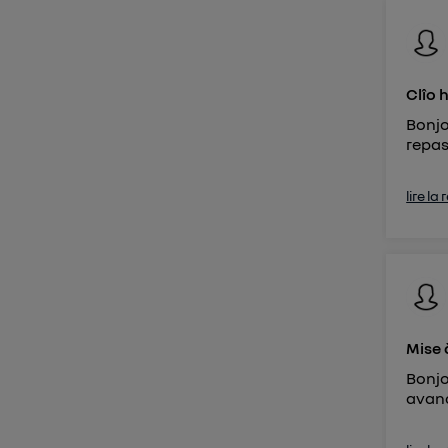
d'infor
Clîo 
Bonjo
repas
lire la
Mise 
Bonjo
avan