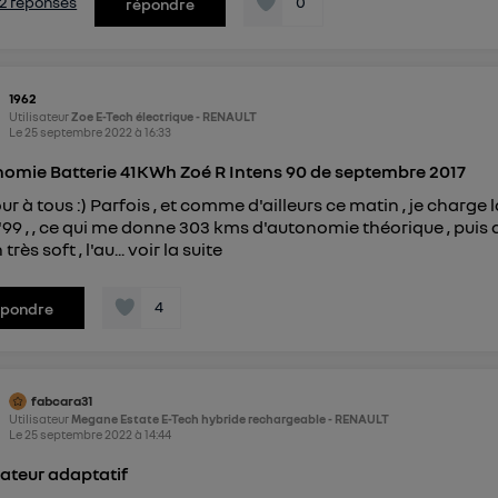
s 2 réponses
0
répondre
1962
Utilisateur
Zoe E-Tech électrique - RENAULT
Le
25 septembre 2022
à
16:33
omie Batterie 41KWh Zoé R Intens 90 de septembre 2017
ur à tous :) Parfois , et comme d'ailleurs ce matin , je charge
'99 , , ce qui me donne 303 kms d'autonomie théorique , puis 
très soft , l'au...
voir la suite
4
épondre
fabcara31
Utilisateur
Megane Estate E-Tech hybride rechargeable - RENAULT
Le
25 septembre 2022
à
14:44
ateur adaptatif