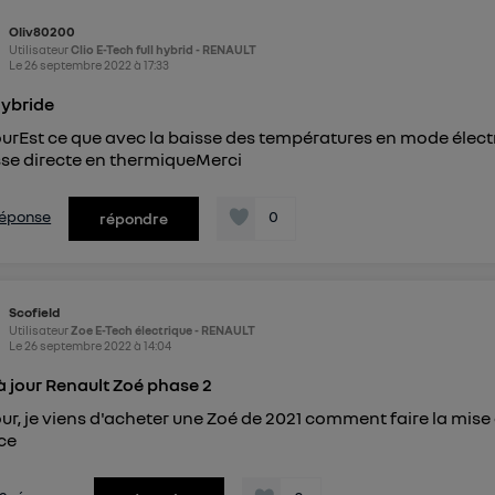
") ou via la page « gérer Utiq » en bas de ce site. Po
Oliv80200
Utilisateur
Clio E-Tech full hybrid - RENAULT
mations, veuillez consulter
la Politique d'information sur le
Le
26 septembre 2022
à
17:33
personnelles d'Utiq
.
hybride
urEst ce que avec la baisse des températures en mode électri
se directe en thermiqueMerci
 réponse
0
répondre
Scofield
Utilisateur
Zoe E-Tech électrique - RENAULT
Le
26 septembre 2022
à
14:04
à jour Renault Zoé phase 2
ur, je viens d'acheter une Zoé de 2021 comment faire la mise à
ce