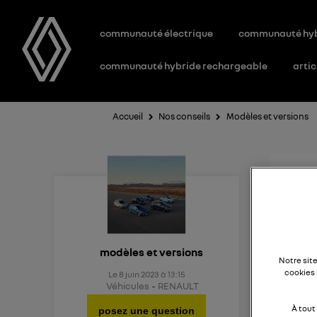
communauté électrique
communauté hy
communauté hybride rechargeable
artic
Accueil
Nos conseils
Modèles et versions
Nou
Quel e
modèles et versions
Notre sit
cookies 
Le
8 juin 2023
à
13:15
Véhicules
RENAULT
À tout
posez une question