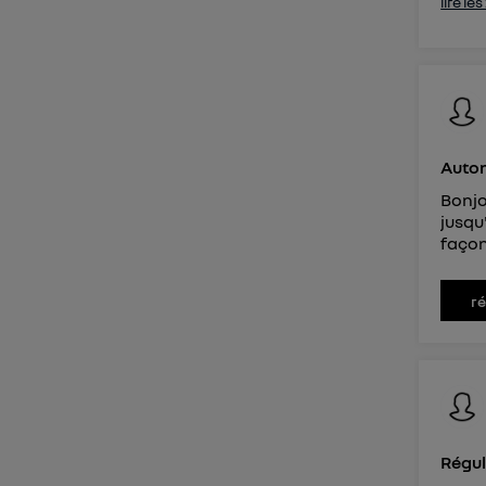
lire le
Auton
Bonjo
jusqu
façon 
r
Régul