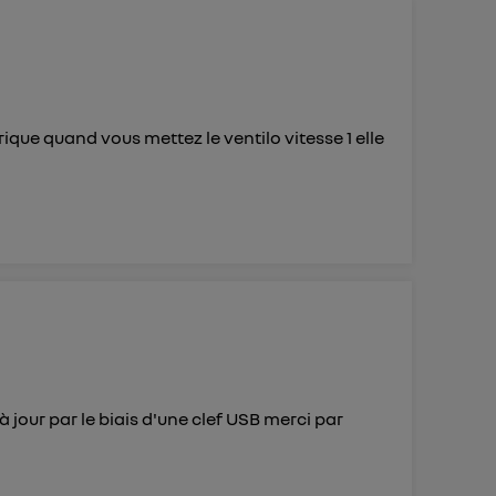
ur plus
s données
que quand vous mettez le ventilo vitesse 1 elle
 jour par le biais d'une clef USB merci par