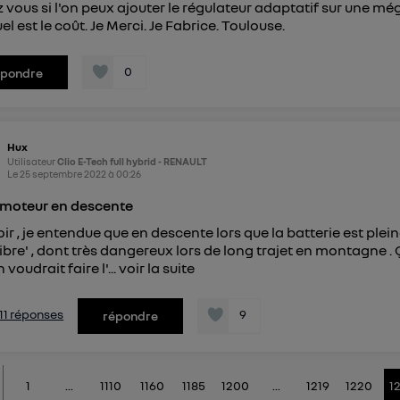
 vous si l'on peux ajouter le régulateur adaptatif sur une mé
el est le coût. Je Merci. Je Fabrice. Toulouse.
0
épondre
Hux
Utilisateur
Clio E-Tech full hybrid - RENAULT
Le
25 septembre 2022
à
00:26
 moteur en descente
ir , je entendue que en descente lors que la batterie est pleine
libre' , dont très dangereux lors de long trajet en montagne 
 voudrait faire l'...
voir la suite
s 11 réponses
9
répondre
1
...
1110
1160
1185
1200
...
1219
1220
1