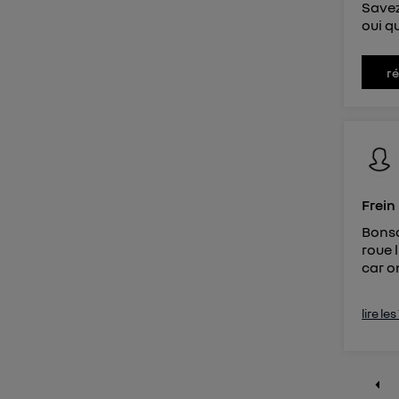
Savez
oui qu
r
Frein
Bonso
roue 
car on
lire le