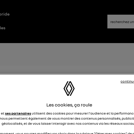
bride
les
veau modèle électrique Renault 
continu
Elsa32
Le
26 janvier 2022
à
13:26
st le nouveau modèle électrique Renault cette année ?
Les cookies, ça roule
e et
ses partenaires
utilisent des cookies pour mesurer l'audience et la performance
2
nous permettent également de vous montrer des contenus personnalisés, publicit
géolocalisés, et de vous laisser interagir avec nos contenus via les réseaux sociau
 moment, vous pourrez modifier vos choix dans la rubrique "Gérer mes cookies" de n