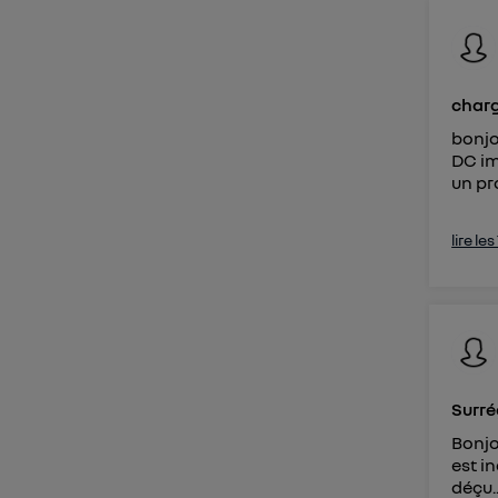
Vous po
via la 
cons
char
bonjo
DC im
un pr
lire le
Surr
Bonjo
est i
déçu..