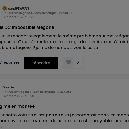
uvez à tout moment retirer ce consentement sur
le portail d
page « gérer Utiq » en bas de ce site. Pour plus d'informations,
sand91169779
Utilisateur
Megane E-Tech électrique - RENAULT
ulter
la Politique d'information sur les données personnelles
Le
2 mars 2026
à
18:23
ge DC impossible Mégane
ur, je rencontre également le même problème sur ma Mégan
possible" qui s'annule au démarrage de la voiture et s'éteint
oblème logiciel ? je me demande ...
voir la suite
s 7 réponses
0
répondre
Douxie
Utilisateur
Captur E-Tech full hybrid - RENAULT
Le
2 mars 2026
à
18:01
égime en montée
ur,cette voiture n' est pas ce que j escomptait dans les montée
nconcevable une voiture de ce prix là c est incroyable...une pe
..