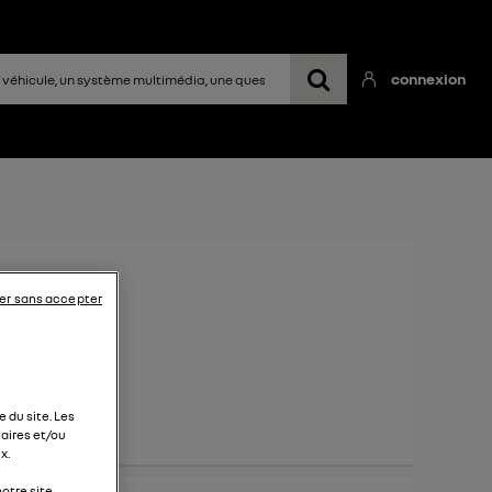
connexion
2022
er sans accepter
 du site. Les
aires et/ou
x.
otre site.