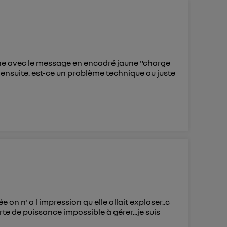
’Utiq
("
") ou
 veuillez
 d'Utiq
.
e avec le message en encadré jaune "charge
 ensuite. est-ce un problème technique ou juste
 on n' a l impression qu elle allait exploser..c
rte de puissance impossible à gérer...je suis