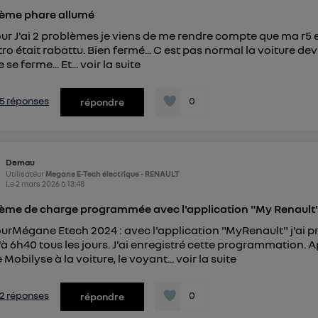
ème phare allumé
ur J'ai 2 problèmes je viens de me rendre compte que ma r5 es
tro était rabattu. Bien fermé... C est pas normal la voiture dev
e se ferme... Et...
voir la suite
s 5 réponses
0
répondre
Demau
Utilisateur
Megane E-Tech électrique - RENAULT
Le
2 mars 2026
à
13:48
ème de charge programmée avec l'application "My Renault
urMégane Etech 2024 : avec l'application "MyRenault" j'a
'à 6h40 tous les jours. J'ai enregistré cette programmation. 
 Mobilyse à la voiture, le voyant...
voir la suite
s 2 réponses
0
répondre