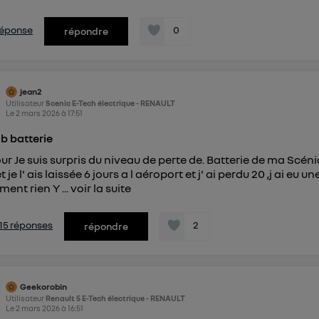
 réponse
0
répondre
jean2
Utilisateur
Scenic E-Tech électrique - RENAULT
Le
2 mars 2026
à
17:51
 b batterie
ur Je suis surpris du niveau de perte de. Batterie de ma Scénic 
et je l' ais laissée 6 jours a l aéroport et j' ai perdu 20 ,j ai eu
ment rien Y ...
voir la suite
s 15 réponses
2
répondre
Geekorobin
Utilisateur
Renault 5 E-Tech électrique - RENAULT
Le
2 mars 2026
à
16:51