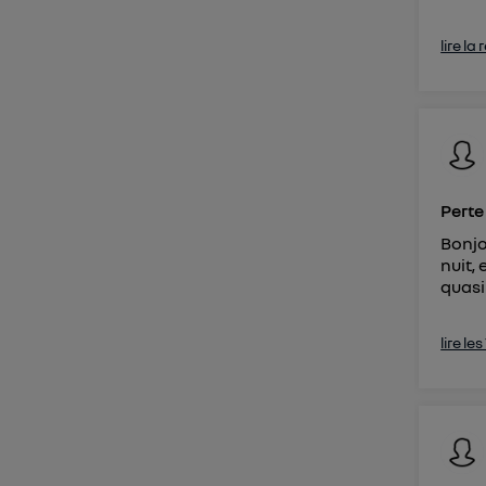
lire la
Perte
Bonjo
nuit, 
quasi
lire le