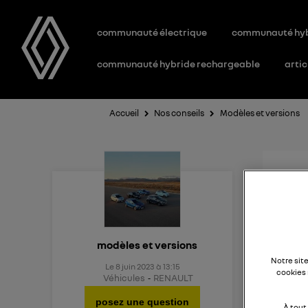
communauté électrique
communauté hy
communauté hybride rechargeable
artic
Accueil
Nos conseils
Modèles et versions
Nou
Quel e
modèles et versions
Notre sit
Le
8 juin 2023
à
13:15
cookies 
Véhicules
RENAULT
posez une question
À tout