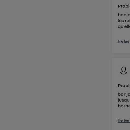
Probl
bonjo
les ré
qu'ell
lire le
Probl
bonjo
jusqu
borne
lire le