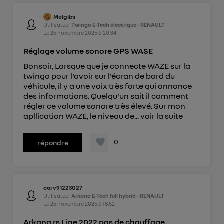
Melgibs
Utilisateur
Twingo E-Tech électrique - RENAULT
Le
25 novembre 2025
à
20:34
Réglage volume sonore GPS WASE
Bonsoir, Lorsque que je connecte WAZE sur la
twingo pour l'avoir sur l'écran de bord du
véhicule, il y a une voix très forte qui annonce
des informations. Quelqu'un sait il comment
régler ce volume sonore très élevé. Sur mon
apllication WAZE, le niveau de...
voir la suite
0
répondre
carv91223027
Utilisateur
Arkana E-Tech full hybrid - RENAULT
Le
25 novembre 2025
à
18:52
Arkana rs Line 2022 pas de chauffage