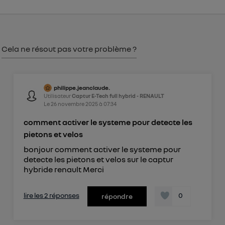
consentement sur
le portail d’Utiq
("
") ou via la page « gérer Utiq » en bas de ce site.
Pour plus d'informations, veuillez consulter
la
Politique d'information sur les données
Cela ne résout pas votre problème ?
personnelles d'Utiq
.
philippe.jeanclaude.
Utilisateur
Captur E-Tech full hybrid - RENAULT
Le
26 novembre 2025
à
07:34
comment activer le systeme pour detecte les
pietons et velos
bonjour comment activer le systeme pour
detecte les pietons et velos sur le captur
hybride renault Merci
lire les 2 réponses
0
répondre