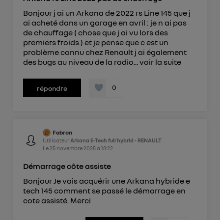
Bonjour j ai un Arkana de 2022 rs Line 145 que j
ai acheté dans un garage en avril : je n ai pas
de chauffage ( chose que j ai vu lors des
premiers froids ) et je pense que c est un
problème connu chez Renault j ai également
des bugs au niveau de la radio...
voir la suite
0
répondre
Fabron
Utilisateur
Arkana E-Tech full hybrid - RENAULT
Le
25 novembre 2025
à
18:22
Démarrage côte assiste
Bonjour Je vais acquérir une Arkana hybride e
tech 145 comment se passé le démarrage en
cote assisté. Merci