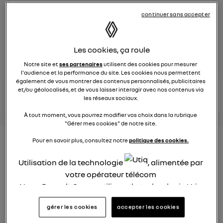
Le
8 juin 2023
à
13:15
continuer sans accepter
Véhicules
RENAULT
Les cookies, ça roule
posez une question
Notre site et
ses partenaires
utilisent des cookies pour mesurer
l'audience et la performance du site. Les cookies nous permettent
également de vous montrer des contenus personnalisés, publicitaires
consultez les
et/ou géolocalisés, et de vous laisser interagir avec nos contenus via
voir tous les
conseils Renault
conseils
les réseaux sociaux.
conseils
similaires
À tout moment, vous pourrez modifier vos choix dans la rubrique
"Gérer mes cookies" de notre site.
Nouveau modèle électrique
Pour en savoir plus, consultez notre
politique des cookies.
Renault 2022
Utilisation de la technologie
, alimentée par
votre opérateur télécom
Elsa32
Nous, Renault Group, utilisons la technologie Utiq
Le
26 janvier 2022
à
13:26
pour nos activités digitales (telles que décrites
Quel est le nouveau modèle électrique Renault cette
gérer les cookies
accepter les cookies
dans cette notice de consentement) et liées à
année ?
votre navigation sur
nos site(s)
(seulement si vous