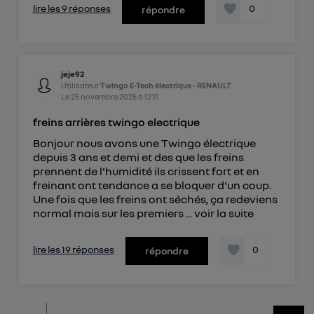
lire les 9 réponses
0
répondre
jeje92
Utilisateur
Twingo E-Tech électrique - RENAULT
Le
25 novembre 2025
à
12:11
freins arrières twingo electrique
Bonjour nous avons une Twingo électrique
depuis 3 ans et demi et des que les freins
prennent de l'humidité ils crissent fort et en
freinant ont tendance a se bloquer d'un coup.
Une fois que les freins ont séchés, ça redeviens
normal mais sur les premiers ...
voir la suite
lire les 19 réponses
0
répondre