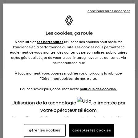
Le
8 juin 2023
à
13:15
continuer sans accepter
Véhicules
RENAULT
Les cookies, ça roule
posez une question
Notre site et
ses partenaires
utilisent des cookies pour mesurer
l'audience et la performance du site. Les cookies nous permettent
également de vous montrer des contenus personnalisés, publicitaires
consultez les
voir tous les
et/ou géolocalisés, et de vous laisser interagir avec nos contenus via
conseils Renault
conseils
conseils
les réseaux sociaux.
similaires
À tout moment, vous pourrez modifier vos choix dans la rubrique
"Gérer mes cookies" de notre site.
Nouveau modèle électrique
Pour en savoir plus, consultez notre
politique des cookies.
Renault 2022
Utilisation de la technologie
, alimentée par
votre opérateur télécom
Elsa32
Le
26 janvier 2022
à
13:26
Nous, Renault Group, utilisons la technologie Utiq
pour nos activités digitales (telles que décrites
Quel est le nouveau modèle électrique Renault cette
gérer les cookies
accepter les cookies
dans cette notice de consentement) et liées à
année ?