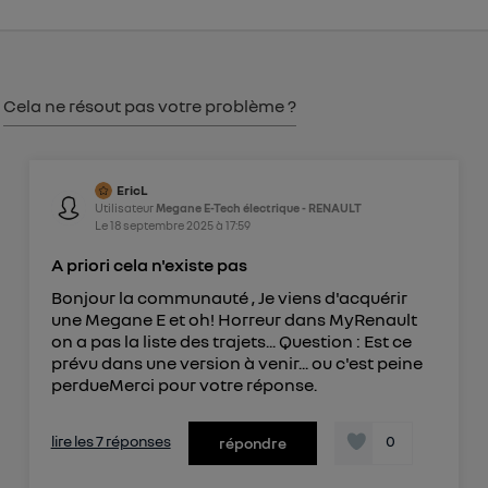
consentement sur
le portail d’Utiq
("
") ou via la page « gérer Utiq » en bas de ce site.
Pour plus d'informations, veuillez consulter
la
Politique d'information sur les données
Cela ne résout pas votre problème ?
personnelles d'Utiq
.
EricL
Utilisateur
Megane E-Tech électrique - RENAULT
Le
18 septembre 2025
à
17:59
A priori cela n'existe pas
Bonjour la communauté , Je viens d'acquérir
une Megane E et oh! Horreur dans MyRenault
on a pas la liste des trajets... Question : Est ce
prévu dans une version à venir... ou c'est peine
perdueMerci pour votre réponse.
lire les 7 réponses
0
répondre