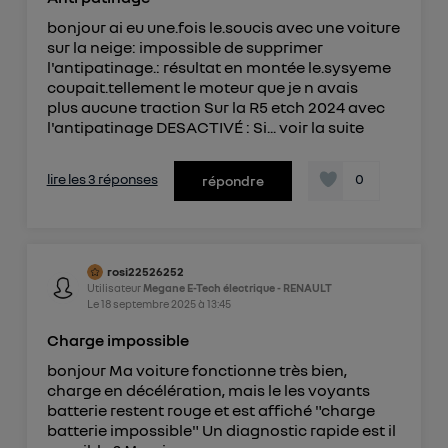
bonjour ai eu une.fois le.soucis avec une voiture
sur la neige: impossible de supprimer
l'antipatinage.: résultat en montée le.sysyeme
coupait.tellement le moteur que je n avais
plus aucune traction Sur la R5 etch 2024 avec
l'antipatinage DESACTIVÉ : Si...
voir la suite
lire les 3 réponses
0
répondre
rosi22526252
Utilisateur
Megane E-Tech électrique - RENAULT
Le
18 septembre 2025
à
13:45
Charge impossible
bonjour Ma voiture fonctionne très bien,
charge en décélération, mais le les voyants
batterie restent rouge et est affiché "charge
batterie impossible" Un diagnostic rapide est il