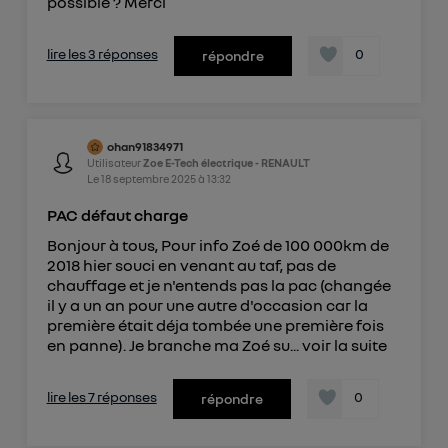
possible ? Merci
lire les 3 réponses
0
répondre
ohan91834971
Utilisateur
Zoe E-Tech électrique - RENAULT
Le
18 septembre 2025
à
13:32
PAC défaut charge
Bonjour à tous, Pour info Zoé de 100 000km de
2018 hier souci en venant au taf, pas de
chauffage et je n'entends pas la pac (changée
il y a un an pour une autre d'occasion car la
première était déja tombée une première fois
en panne). Je branche ma Zoé su...
voir la suite
lire les 7 réponses
0
répondre