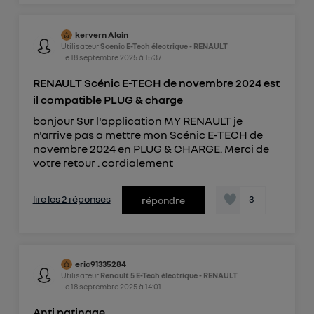
kervern Alain
Utilisateur
Scenic E-Tech électrique - RENAULT
Le
18 septembre 2025
à
15:37
RENAULT Scénic E-TECH de novembre 2024 est
il compatible PLUG & charge
bonjour Sur l'application MY RENAULT je
n'arrive pas a mettre mon Scénic E-TECH de
novembre 2024 en PLUG & CHARGE. Merci de
votre retour . cordialement
lire les 2 réponses
3
répondre
eric91335284
Utilisateur
Renault 5 E-Tech électrique - RENAULT
Le
18 septembre 2025
à
14:01
Anti patinage