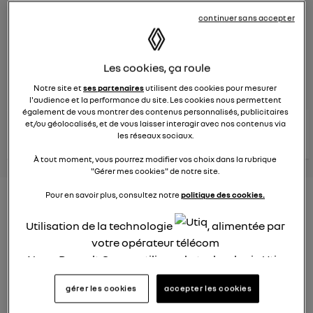
continuer sans accepter
Le
8 juin 2023
à
13:15
Véhicules
RENAULT
Les cookies, ça roule
posez une question
Notre site et
ses partenaires
utilisent des cookies pour mesurer
l'audience et la performance du site. Les cookies nous permettent
également de vous montrer des contenus personnalisés, publicitaires
consultez les
et/ou géolocalisés, et de vous laisser interagir avec nos contenus via
voir tous les
conseils Renault
conseils
les réseaux sociaux.
conseils
similaires
À tout moment, vous pourrez modifier vos choix dans la rubrique
"Gérer mes cookies" de notre site.
Pour en savoir plus, consultez notre
politique des cookies.
Nouveau modèle électrique
Renault 2022
Utilisation de la technologie
, alimentée par
votre opérateur télécom
Elsa32
Nous, Renault Group, utilisons la technologie Utiq
Le
26 janvier 2022
à
13:26
pour nos activités digitales (telles que décrites
Quel est le nouveau modèle électrique Renault cette
gérer les cookies
accepter les cookies
dans cette notice de consentement) et liées à
année ?
votre navigation sur
nos site(s)
(seulement si vous