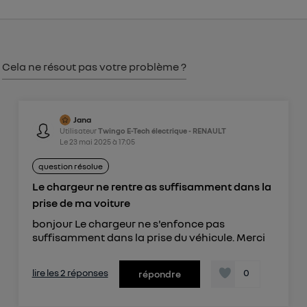
consentement sur
le portail d’Utiq
("
") ou via la page « gérer Utiq » en bas de ce site.
Pour plus d'informations, veuillez consulter
la
Politique d'information sur les données
Cela ne résout pas votre problème ?
personnelles d'Utiq
.
Jana
Utilisateur
Twingo E-Tech électrique - RENAULT
Le
23 mai 2025
à
17:05
question résolue
Le chargeur ne rentre as suffisamment dans la
prise de ma voiture
bonjour Le chargeur ne s'enfonce pas
suffisamment dans la prise du véhicule. Merci
lire les 2 réponses
0
répondre