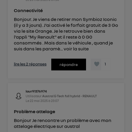
Connectivité
Bonjour. Je viens de retirer mon Symbioz Iconic
(il y a 3 jours). J'ai activé le forfait gratuit de 3 Go
via le site Orange. Je le retrouve bien dans
l'appli "My Renault" et il reste à 0 G0
consommés . Mais dans le véhicule , quand je
suis dans les paramè...
voir la suite
lire les 2 réponses
1
répondre
laur91376974
Utilisateur
Austral E-Tech full hybrid - RENAULT
Le
22 mai 2025
à
23:07
Problème attelage
Bonjour Je rencontre un problème avec mon
attelage électrique sur austral