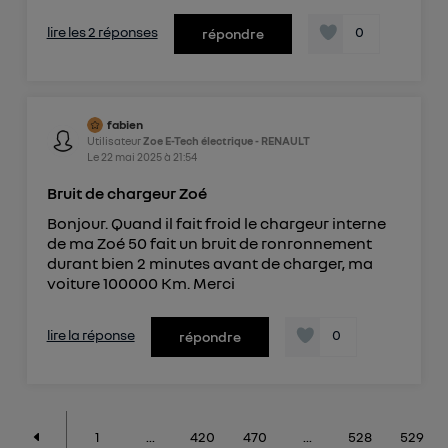
lire les 2 réponses
0
répondre
fabien
Utilisateur
Zoe E-Tech électrique - RENAULT
Le
22 mai 2025
à
21:54
Bruit de chargeur Zoé
Bonjour. Quand il fait froid le chargeur interne
de ma Zoé 50 fait un bruit de ronronnement
durant bien 2 minutes avant de charger, ma
voiture 100000 Km. Merci
lire la réponse
0
répondre
1
...
420
470
...
528
529