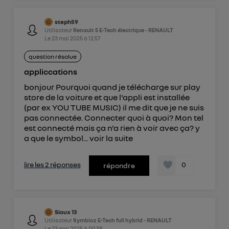
steph59
Utilisateur
Renault 5 E-Tech électrique - RENAULT
Le
23 mai 2025
à
12:57
question résolue
appliccations
bonjour Pourquoi quand je télécharge sur play
store de la voiture et que l'appli est installée
(par ex YOU TUBE MUSIC) il me dit que je ne suis
pas connectée. Connecter quoi à quoi? Mon tel
est connecté mais ça n'a rien à voir avec ça? y
a que le symbol...
voir la suite
lire les 2 réponses
0
répondre
Sioux 13
Utilisateur
Symbioz E-Tech full hybrid - RENAULT
Le
23 mai 2025
à
09:38