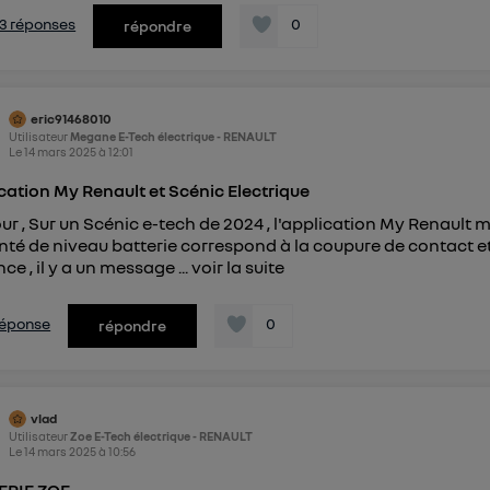
s 3 réponses
0
répondre
eric91468010
Utilisateur
Megane E-Tech électrique - RENAULT
Le
14 mars 2025
à
12:01
cation My Renault et Scénic Electrique
ur , Sur un Scénic e-tech de 2024 , l'application My Renault m
té de niveau batterie correspond à la coupure de contact et 
ce , il y a un message ...
voir la suite
 réponse
0
répondre
vlad
Utilisateur
Zoe E-Tech électrique - RENAULT
Le
14 mars 2025
à
10:56