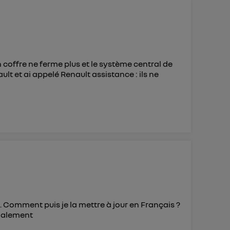
 d’Utiq
("
ur plus
s données
 coffre ne ferme plus et le système central de
t et ai appelé Renault assistance : ils ne
en. Comment puis je la mettre à jour en Français ?
dialement