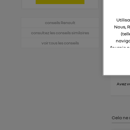
Utilis
Bonjo
conseils Renault
Nous, R
consultez les conseils similaires
(tel
Le nou
pouvez
naviga
voir tous les conseils
fournie 
Bonne
La techno
Elle util
IP et u
Avez vo
L'identi
utilisa
Pour une
Cela ne 
Pour un