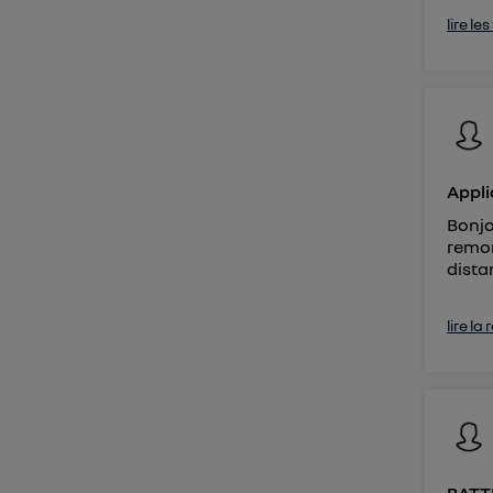
lire le
Appli
Bonjo
remon
distan
lire la