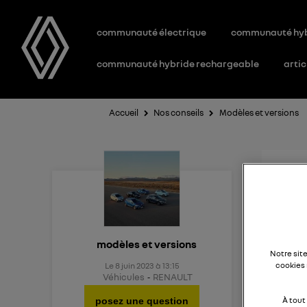
communauté électrique
communauté hy
communauté hybride rechargeable
artic
Accueil
Nos conseils
Modèles et versions
Nou
Quel e
modèles et versions
Notre sit
Le
8 juin 2023
à
13:15
cookies 
Véhicules
RENAULT
posez une question
À tout