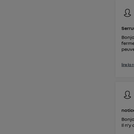
Vous 
d'infor
Serru
Bonjo
ferme
peuve
lire la
notic
Bonjo
Il n'