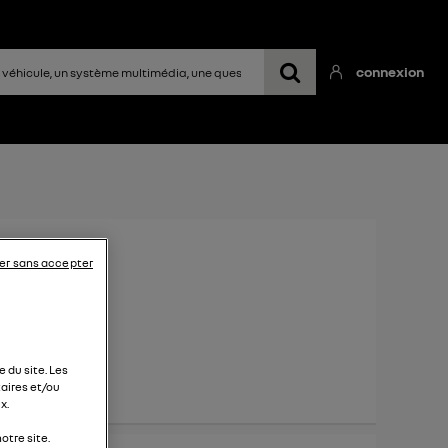
connexion
2022
er sans accepter
 du site. Les
aires et/ou
x.
otre site.