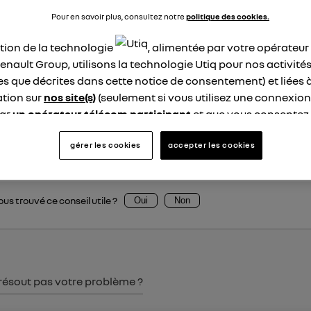
Xaviere
Pour en savoir plus, consultez notre
politique des cookies.
Le
26 janvier 2022
à
13:26
ation de la technologie
, alimentée par votre opérateu
ur
enault Group, utilisons la technologie Utiq pour nos activités
les que décrites dans cette notice de consentement) et liées 
veau modèle électrique chez Renault est la nouvelle Megane
 la découvrir ici
https://www.renault.fr/vehicules-electriq
tion sur
nos site(s)
(seulement si vous utilisez une connexion
par
un opérateur télécom participant
et que vous consentez
 journée
site).
logie Utiq a été conçue pour la protection de vos données 
gérer les cookies
accepter les cookies
1
en vous offrant choix et contrôle.
ise un identifiant créé par votre opérateur télécom basé sur v
ne référence de votre contrat internet (ex : votre numéro de t
us trouvé ce conseil utile ?
Oui
Non
fiant est associé à votre connexion internet. Ainsi, toutes le
nt la même connexion et ayant consenties se verront attribu
identifiant. En général :
connexion foyer
(ex : Wi-Fi), la personnalisation sera basée sur la navigation des 
ayant consentis.
résout pas votre problème ?
e
connexion mobile
, la personnalisation sera basée uniquement sur la navigation de 
mobile.