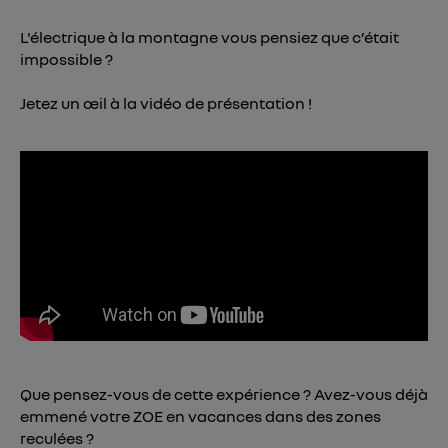
consentement sur
le portail d’Utiq
("
L'électrique à la montagne vous pensiez que c’était
") ou via la page « gérer Utiq » en bas de ce site.
impossible ?
Pour plus d'informations, veuillez consulter
la
Politique d'information sur les données
Jetez un œil à la vidéo de présentation !
personnelles d'Utiq
.
Que pensez-vous de cette expérience ? Avez-vous déjà
emmené votre ZOE en vacances dans des zones
reculées ?