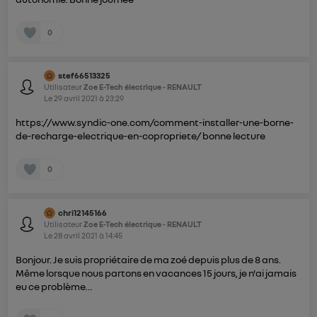
0
stef66513325
Utilisateur
Zoe E-Tech électrique - RENAULT
Le
29 avril 2021
à
23:29
https://www.syndic-one.com/comment-installer-une-borne-
de-recharge-electrique-en-copropriete/
bonne lecture
0
chri12145166
Utilisateur
Zoe E-Tech électrique - RENAULT
Le
28 avril 2021
à
14:45
Bonjour. Je suis propriétaire de ma zoé depuis plus de 8 ans.
Même lorsque nous partons en vacances 15 jours, je n'ai jamais
eu ce problème…