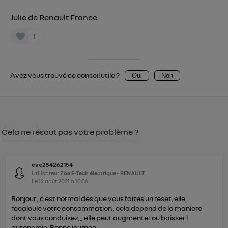
Julie de Renault France.
1
Avez vous trouvé ce conseil utile ?
Oui
Non
Cela ne résout pas votre problème ?
eve254262154
Utilisateur
Zoe E-Tech électrique - RENAULT
Le
12 août 2021
à
10:36
Bonjour , c est normal des que vous faites un reset, elle
recalcule votre consommation , cela depend de la maniere
dont vous conduisez,,, elle peut augmenter ou baisser l
autonomie. Bonne journee