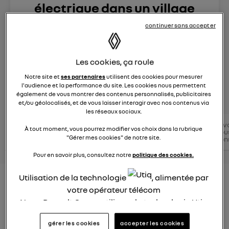
électrique dans un village
reculé de montagne ? ?
continuer sans accepter
Le
21 décembre 2022
à
18:32
Les cookies, ça roule
Zoe E-Tech électrique
Notre site et
ses partenaires
utilisent des cookies pour mesurer
l'audience et la performance du site. Les cookies nous permettent
posez une question
également de vous montrer des contenus personnalisés, publicitaires
et/ou géolocalisés, et de vous laisser interagir avec nos contenus via
les réseaux sociaux.
Conseils
Conseils
v
Zoe E-
Conseils
conseils
À tout moment, vous pourrez modifier vos choix dans la rubrique
électriques
tou
Tech
électriques
Renault
"Gérer mes cookies" de notre site.
RENAULT
con
électrique
Pour en savoir plus, consultez notre
politique des cookies.
Utilisation de la technologie
, alimentée par
Peut-on rouler en ZOE électrique
votre opérateur télécom
dans un village reculé de
Nous, Renault Group, utilisons la technologie Utiq
montagne ?
pour nos activités digitales (telles que décrites
gérer les cookies
accepter les cookies
dans cette notice de consentement) et liées à