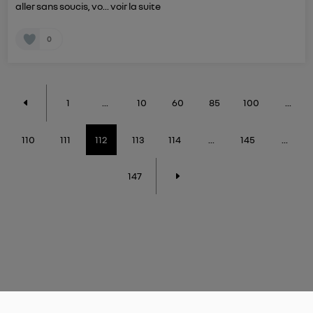
aller sans soucis, vo...
voir la suite
0
1
...
10
60
85
100
...
110
111
112
113
114
...
145
...
147