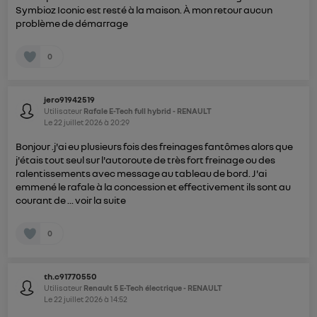
Symbioz Iconic est resté à la maison. À mon retour aucun
problème de démarrage
0
jero91942519
Utilisateur
Rafale E-Tech full hybrid - RENAULT
Le
22 juillet 2026
à
20:29
Bonjour .j'ai eu plusieurs fois des freinages fantômes alors que
j'étais tout seul sur l'autoroute de très fort freinage ou des
ralentissements avec message au tableau de bord. J'ai
emmené le rafale à la concession et effectivement ils sont au
courant de ...
voir la suite
0
th.c91770550
Utilisateur
Renault 5 E-Tech électrique - RENAULT
Le
22 juillet 2026
à
14:52