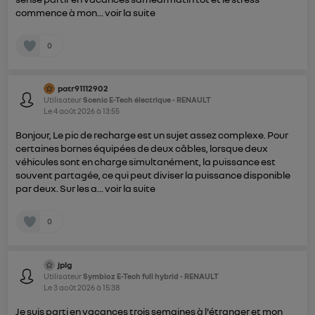
commence à mon...
voir la suite
0
patr91112902
Utilisateur
Scenic E-Tech électrique - RENAULT
Le
4 août 2026
à
13:55
Bonjour, Le pic de recharge est un sujet assez complexe. Pour
certaines bornes équipées de deux câbles, lorsque deux
véhicules sont en charge simultanément, la puissance est
souvent partagée, ce qui peut diviser la puissance disponible
par deux. Sur les a...
voir la suite
0
jplg
Utilisateur
Symbioz E-Tech full hybrid - RENAULT
Le
3 août 2026
à
15:38
Je suis parti en vacances trois semaines à l'étranger et mon