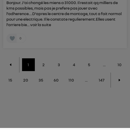
Bonjour. J'ai changé les miens a 31000. Il restait qq milliers de
kms possibles, mais pas je prefere pas jouer avec
l'adherence....D'apres le centre de montage, tout a fait normal
pour une electrique. Il le constate regulierement.Elles usent
l'arriere bie...
voir la suite
0
1
2
3
4
5
...
10
15
20
35
60
110
...
147