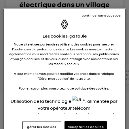
électrique dans un village
reculé de montagne ? ?
continuer sans accepter
Le
21 décembre 2022
à
18:32
Zoe E-Tech électrique
Les cookies, ça roule
Notre site et
ses partenaires
utilisent des cookies pour mesurer
l'audience et la performance du site. Les cookies nous permettent
posez une question
également de vous montrer des contenus personnalisés, publicitaires
et/ou géolocalisés, et de vous laisser interagir avec nos contenus via
les réseaux sociaux.
Conseils
Conseils
v
Zoe E-
Conseils
conseils
À tout moment, vous pourrez modifier vos choix dans la rubrique
électriques
tou
Tech
électriques
Renault
RENAULT
con
"Gérer mes cookies" de notre site.
électrique
Pour en savoir plus, consultez notre
politique des cookies.
Utilisation de la technologie
, alimentée par
Peut-on rouler en ZOE électrique
votre opérateur télécom
dans un village reculé de
Nous, Renault Group, utilisons la technologie Utiq
montagne ?
pour nos activités digitales (telles que décrites
gérer les cookies
accepter les cookies
dans cette notice de consentement) et liées à