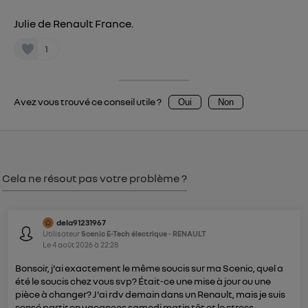
Julie de Renault France.
1
Avez vous trouvé ce conseil utile ?
Oui
Non
Cela ne résout pas votre problème ?
dela91231967
Utilisateur
Scenic E-Tech électrique - RENAULT
Le
4 août 2026
à
22:28
Bonsoir, j'ai exactement le même soucis sur ma Scenic, quel a
été le soucis chez vous svp? Était-ce une mise à jour ou une
pièce à changer? J'ai rdv demain dans un Renault, mais je suis
sensé partir en vacances samedi matin tôt et le stress