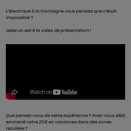
Vous pouvez à tout moment retirer ce
consentement sur
le portail d’Utiq
("
L'électrique à la montagne vous pensiez que c’était
") ou via la page « gérer Utiq » en bas de ce site.
impossible ?
Pour plus d'informations, veuillez consulter
la
Jetez un œil à la vidéo de présentation !
Politique d'information sur les données
personnelles d'Utiq
.
Que pensez-vous de cette expérience ? Avez-vous déjà
emmené votre ZOE en vacances dans des zones
reculées ?