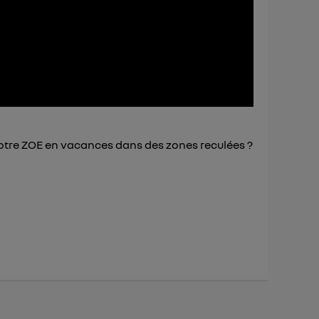
 d’Utiq
("
ur plus
s données
tre ZOE en vacances dans des zones reculées ?