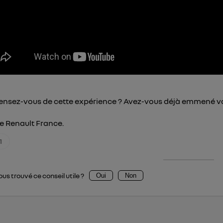
pouvez à tout moment retirer ce consentement sur
le portail
") ou via la page « gérer Utiq » en bas de ce site. Po
mations, veuillez consulter
la Politique d'information sur le
personnelles d'Utiq
.
ensez-vous de cette expérience ? Avez-vous déjà emmené vo
de Renault France.
1
us trouvé ce conseil utile ?
Oui
Non