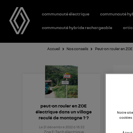
communauté électrique
communauté hy
communauté hybride rechargeable
artic
Accueil
Nos conseils
Peut-on rouler en ZOE 
Peu
mo
peut-on rouler en ZOE
électrique dans un village
Notre sit
L'élec
reculé de montagne ? ?
cookies 
Le
21 décembre 2022
à
18:32
Zoe E-Tech électrique
À tout