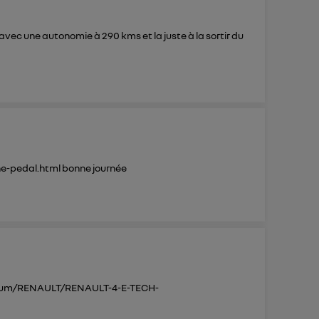
a avec une autonomie à 290 kms et la juste à la sortir du
ne-pedal.html
bonne journée
forum/RENAULT/RENAULT-4-E-TECH-