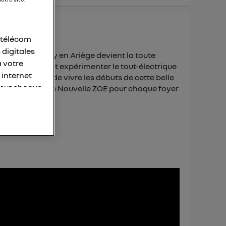
r télécom
 digitales
e village d’Appy en Ariège devient la toute
à votre
les habitants vont expérimenter le tout-électrique
 internet
s permettent de vivre les débuts de cette belle
 sur chaque
endant 3 ans d'une Nouvelle ZOE pour chaque foyer
personnelles
otre adresse
éléphone).
s personnes
er le même
membres du foyer
l'utilisateur du