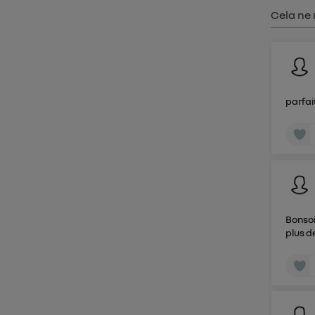
Cela ne 
parfai
Bonsoi
plus d