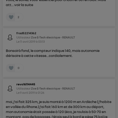
att...
voir la suite
2
frad52214362
Utilisateur
Zoe E-Tech électrique - RENAULT
Le
11 avril 2019
à
03:13
Bonsoirà fond, le compteur indique 140, mais autonomie
dérisoire à cette vitesse...cordialement.
0
revo16114445
Utilisateur
Zoe E-Tech électrique - RENAULT
Le
9 avril 2019
à
01:26
moi, j'ai fait 325 km, je suis monté à 1200 m en Ardèche ( j'habite
en vallée du Rhone.) j'ai fait 160 km et de 300 km au départ,
mon autonomie était passée à 120 (éco, je roulais à 50-70 en
montant. pas de bagages, j'étais seul à bord je pèse 75 kg)Je