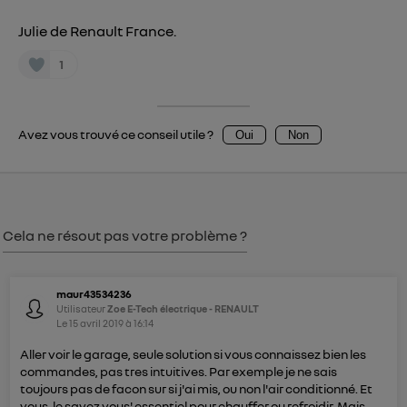
Julie de Renault France.
1
Avez vous trouvé ce conseil utile ?
Oui
Non
Cela ne résout pas votre problème ?
maur43534236
Utilisateur
Zoe E-Tech électrique - RENAULT
Le
15 avril 2019
à
16:14
Aller voir le garage, seule solution si vous connaissez bien les
commandes, pas tres intuitives. Par exemple je ne sais
toujours pas de facon sur si j'ai mis, ou non l'air conditionné. Et
vous, le savez vous' essentiel pour chauffer ou refroidir. Mais