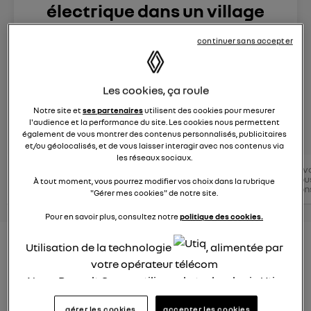
électrique dans un village
reculé de montagne ? ?
continuer sans accepter
Le
21 décembre 2022
à
18:32
Zoe E-Tech électrique
Les cookies, ça roule
Notre site et
ses partenaires
utilisent des cookies pour mesurer
l'audience et la performance du site. Les cookies nous permettent
posez une question
également de vous montrer des contenus personnalisés, publicitaires
et/ou géolocalisés, et de vous laisser interagir avec nos contenus via
les réseaux sociaux.
Conseils
Conseils
v
Zoe E-
Conseils
conseils
électriques
tou
À tout moment, vous pourrez modifier vos choix dans la rubrique
Tech
électriques
Renault
RENAULT
con
"Gérer mes cookies" de notre site.
électrique
Pour en savoir plus, consultez notre
politique des cookies.
Peut-on rouler en ZOE électrique
Utilisation de la technologie
, alimentée par
votre opérateur télécom
dans un village reculé de
Nous, Renault Group, utilisons la technologie Utiq
montagne ?
pour nos activités digitales (telles que décrites
gérer les cookies
accepter les cookies