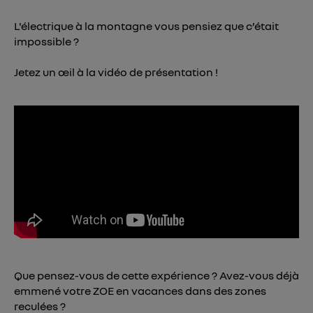
Vous pouvez à tout moment retirer ce
L'électrique à la montagne vous pensiez que c’était
consentement sur
le portail d’Utiq
("
impossible ?
") ou via la page « gérer Utiq » en bas de ce site.
Pour plus d'informations, veuillez consulter
la
Jetez un œil à la vidéo de présentation !
Politique d'information sur les données
personnelles d'Utiq
.
Que pensez-vous de cette expérience ? Avez-vous déjà
emmené votre ZOE en vacances dans des zones
reculées ?