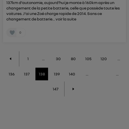
137km d'autonomie, aujourd'hui je monte à 160km après un
changement de la petite batterie, celle que possède toute les
voitures. J'ai une Zoé charge rapide de 2014. Sans ce
changement de batterie...
voir la suite
0
1
...
30
80
105
120
...
136
137
138
139
140
...
...
147