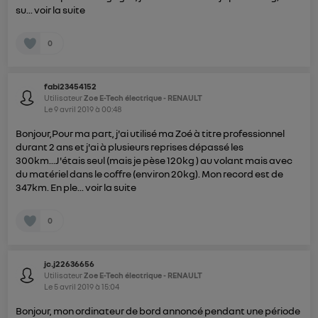
su...
voir la suite
0
fabi23454152
Utilisateur
Zoe E-Tech électrique - RENAULT
Le
9 avril 2019
à
00:48
Bonjour,Pour ma part, j'ai utilisé ma Zoé à titre professionnel
durant 2 ans et j'ai à plusieurs reprises dépassé les
300km...J'étais seul (mais je pèse 120kg ) au volant mais avec
du matériel dans le coffre (environ 20kg). Mon record est de
347km. En ple...
voir la suite
0
jc.j22636656
Utilisateur
Zoe E-Tech électrique - RENAULT
Le
5 avril 2019
à
15:04
Bonjour, mon ordinateur de bord annoncé pendant une période