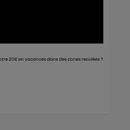
 d’Utiq
("
ur plus
s données
tre ZOE en vacances dans des zones reculées ?