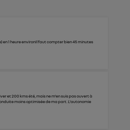
 en 1 heure environIl faut compter bien 45 minutes
er et 200 kms été, mais ne m'en suis pas ouvert à
e conduite moins optimisée de ma part. L'autonomie