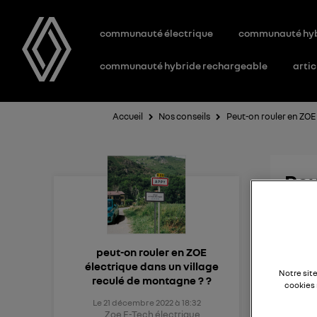
communauté électrique
communauté hy
communauté hybride rechargeable
artic
Accueil
Nos conseils
Peut-on rouler en ZOE 
Peu
mo
peut-on rouler en ZOE
électrique dans un village
L'élec
Notre sit
reculé de montagne ? ?
cookies 
Le
21 décembre 2022
à
18:32
Zoe E-Tech électrique