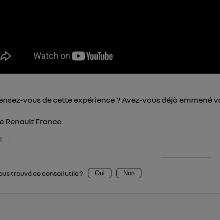
pouvez à tout moment retirer ce consentement sur
le portail
") ou via la page « gérer Utiq » en bas de ce site. Po
mations, veuillez consulter
la Politique d'information sur le
personnelles d'Utiq
.
ensez-vous de cette expérience ? Avez-vous déjà emmené vo
de Renault France.
1
us trouvé ce conseil utile ?
Oui
Non