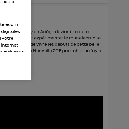
otre site.
r télécom
 digitales
e village d’Appy en Ariège devient la toute
les habitants vont expérimenter le tout-électrique
à votre
s permettent de vivre les débuts de cette belle
 internet
endant 3 ans d'une Nouvelle ZOE pour chaque foyer
 sur chaque
personnelles
otre adresse
éléphone).
s personnes
er le même
membres du foyer
l'utilisateur du