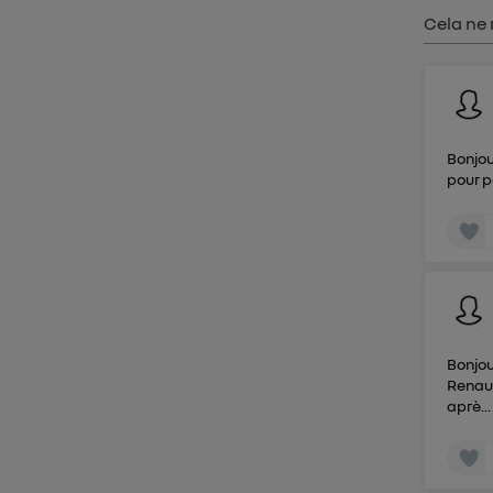
Cela ne 
Bonjou
pour p
Bonjou
Renaul
aprè..