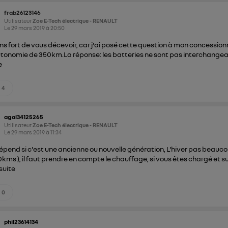
frab26123146
Utilisateur
Zoe E-Tech électrique - RENAULT
Le
29 mars 2019
à
20:50
ins fort de vous décevoir, car j'ai posé cette question à mon concession
tonomie de 350km.La réponse: les batteries ne sont pas interchangeable
e
4
agal34125265
Utilisateur
Zoe E-Tech électrique - RENAULT
Le
29 mars 2019
à
11:34
épend si c'est une ancienne ou nouvelle génération, L'hiver pas beauco
kms ), il faut prendre en compte le chauffage, si vous êtes chargé et surt
 suite
0
phil23614134