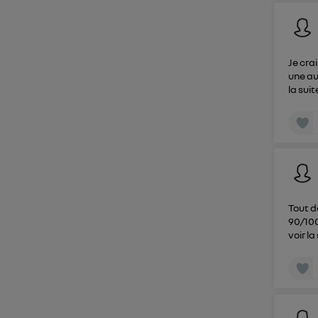
Je cra
une au
la suit
Tout d
90/100
voir la