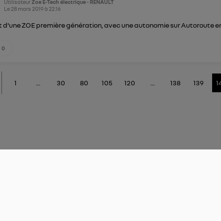
Utilisateur
Zoe E-Tech électrique - RENAULT
Le
28 mars 2019
à
22:16
git d'une ZOE première génération, avec une autonomie sur Autoroute 
0
1
...
30
80
105
120
...
138
139
1