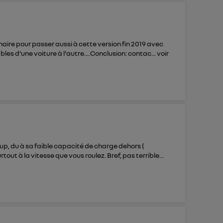
naire pour passer aussi à cette version fin 2019 avec
s d'une voiture à l'autre....Conclusion: contac...
voir
up, du à sa faible capacité de charge dehors (
out à la vitesse que vous roulez. Bref, pas terrible...