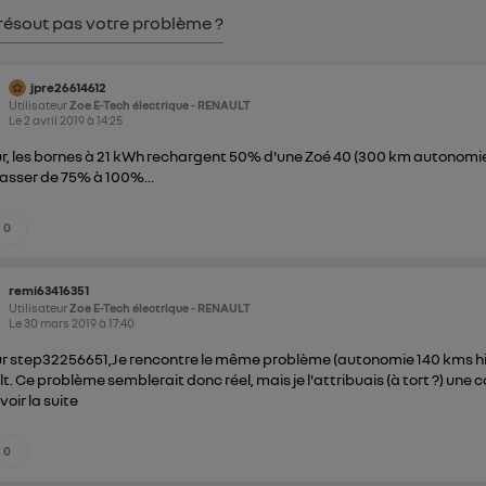
résout pas votre problème ?
jpre26614612
Utilisateur
Zoe E-Tech électrique - RENAULT
Le
2 avril 2019
à
14:25
r, les bornes à 21 kWh rechargent 50% d'une Zoé 40 (300 km autonomie)
asser de 75% à 100%...
0
remi63416351
Utilisateur
Zoe E-Tech électrique - RENAULT
Le
30 mars 2019
à
17:40
r step32256651,Je rencontre le même problème (autonomie 140 kms hiv
t. Ce problème semblerait donc réel, mais je l'attribuais (à tort ?) un
.
voir la suite
0