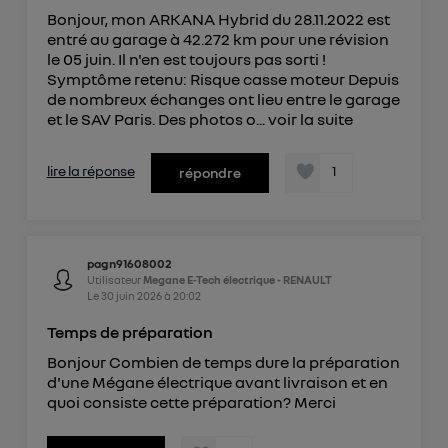
Bonjour, mon ARKANA Hybrid du 28.11.2022 est
entré au garage à 42.272 km pour une révision
le 05 juin. Il n'en est toujours pas sorti !
Symptôme retenu: Risque casse moteur Depuis
de nombreux échanges ont lieu entre le garage
et le SAV Paris. Des photos o...
voir la suite
lire la réponse
1
répondre
pagn91608002
Utilisateur
Megane E-Tech électrique - RENAULT
Le
30 juin 2026
à
20:02
Temps de préparation
Bonjour Combien de temps dure la préparation
d'une Mégane électrique avant livraison et en
quoi consiste cette préparation? Merci