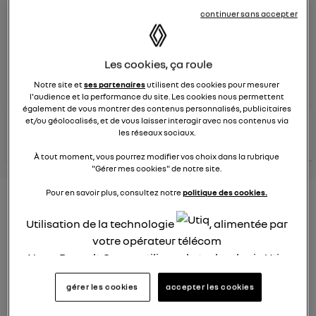
continuer sans accepter
Le
29 mars 2024
à
15:22
Véhicules
RENAULT
Les cookies, ça roule
posez une question
Notre site et
ses partenaires
utilisent des cookies pour mesurer
l'audience et la performance du site. Les cookies nous permettent
également de vous montrer des contenus personnalisés, publicitaires
et/ou géolocalisés, et de vous laisser interagir avec nos contenus via
consultez les
voir tous les
les réseaux sociaux.
conseils Renault
conseils
conseils
similaires
À tout moment, vous pourrez modifier vos choix dans la rubrique
"Gérer mes cookies" de notre site.
Pour en savoir plus, consultez notre
politique des cookies.
Consommation Hybride
Utilisation de la technologie
, alimentée par
rechargeable
votre opérateur télécom
Elsa32
Nous, Renault Group, utilisons la technologie Utiq
Le
26 janvier 2022
à
12:37
pour nos activités digitales (telles que décrites
Bonjour,
gérer les cookies
accepter les cookies
dans cette notice de consentement) et liées à
votre navigation sur
nos site(s)
(seulement si vous