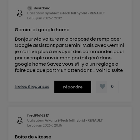
Bestdoud
Utilisateur
Symbioz E-Tech full hybrid - RENAULT
Le
30 juin 2026
à
21:02
Gemini et google home
Bonjour Ma voiture m'a proposé de remplacer
Google assistant par Gemini Mais avec Gemini
je n'arrive plus à envoyer des commandes pour
par exemple ouvrir mon portail géré dans
google home Savez vous s'il y a un réglage a
faire quelque part ? En attendant ...
voir la suite
lire les 3 réponses
0
répondre
fred91616217
Utilisateur
Arkana E-Tech full hybrid - RENAULT
Le
30 juin 2026
à
20:15
Boite de vitesse