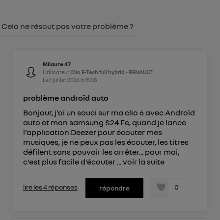
") ou via la page « gérer Utiq » en bas de ce site.
Pour plus d'informations, veuillez consulter
la
Cela ne résout pas votre problème ?
Politique d'information sur les données
personnelles d'Utiq
.
Milaure 47
Utilisateur
Clio E-Tech full hybrid - RENAULT
Le
1 juillet 2026
à
15:38
problème androïd auto
Bonjour, j'ai un souci sur ma clio 6 avec Androïd
auto et mon samsung S24 Fe, quand je lance
l'application Deezer pour écouter mes
musiques, je ne peux pas les écouter, les titres
défilent sans pouvoir les arrêter... pour moi,
c'est plus facile d'écouter ...
voir la suite
lire les 4 réponses
0
répondre