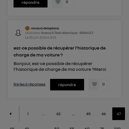
0
répondre
renaud.delaplace
Utilisateur
Scenic E-Tech électrique - RENAULT
Le
30 juin 2026
à
16:15
est-ce possible de récupérer l'historique de
charge de ma voiture ?
Bonjour, est-ce possible de récupérer
l'historique de charge de ma voiture ?Merci
lire les 6 réponses
0
répondre
1
...
42
...
45
46
47
48
49
...
50
55
60
75
100