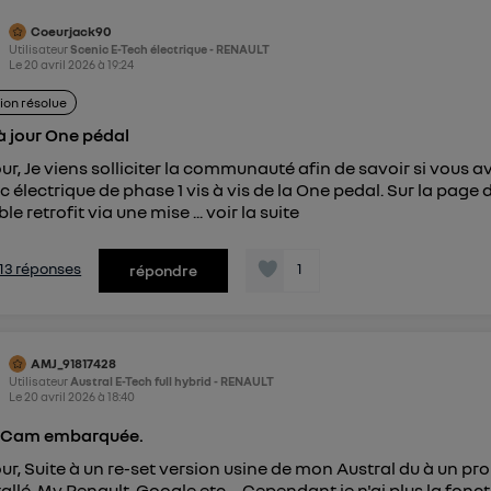
pouvez à tout moment retirer ce consentement sur
le portail
Coeurjack90
") ou via la page « gérer Utiq » en bas de ce site. Po
Utilisateur
Scenic E-Tech électrique - RENAULT
Le
20 avril 2026
à
19:24
mations, veuillez consulter
la Politique d'information sur le
personnelles d'Utiq
.
ion résolue
à jour One pédal
ur, Je viens solliciter la communauté afin de savoir si vous 
c électrique de phase 1 vis à vis de la One pedal. Sur la page d
le retrofit via une mise ...
voir la suite
s 13 réponses
1
répondre
AMJ_91817428
Utilisateur
Austral E-Tech full hybrid - RENAULT
Le
20 avril 2026
à
18:40
 Cam embarquée.
ur, Suite à un re-set version usine de mon Austral du à un pr
tallé, My Renault, Google etc ... Cependant je n'ai plus la fo