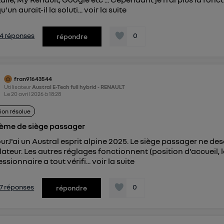
'un aurait-il la soluti...
voir la suite
s 4 réponses
0
répondre
fran91643544
Utilisateur
Austral E-Tech full hybrid - RENAULT
Le
20 avril 2026
à
18:28
ion résolue
ème de siège passager
urJ'ai un Austral esprit alpine 2025. Le siège passager ne de
lateur. Les autres réglages fonctionnent (position d'accueil
ssionnaire a tout vérifi...
voir la suite
s 7 réponses
0
répondre