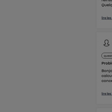
Quelqu
lire le
quest
Probl
Bonjo
calcu
conce
lire le