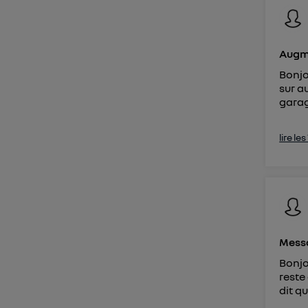
Augme
Bonjo
sur a
garag
lire le
Messa
Bonjou
reste
dit qu