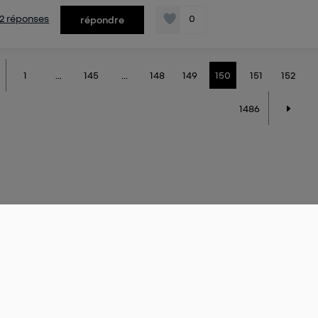
s 2 réponses
0
répondre
1
...
145
...
148
149
150
151
152
1486