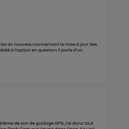
 d’Utiq
("
ur plus
s données
aviez du nouveau concernant la mise à jour des
édié à l'option en question il parle d'un
oblème de son de guidage GPS, j'ai donc tout
nction Dash Cam que j'avais dans Open Air Link.