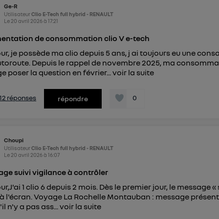
Ge-R
Utilisateur
Clio E-Tech full hybrid - RENAULT
Le
20 avril 2026
à
17:21
ntation de consommation clio V e-tech
ur, je possède ma clio depuis 5 ans, j ai toujours eu une con
utoroute. Depuis le rappel de novembre 2025, ma consommati
e poser la question en février...
voir la suite
s 12 réponses
0
répondre
Choupi
Utilisateur
Clio E-Tech full hybrid - RENAULT
Le
20 avril 2026
à
16:07
ge suivi vigilance à contrôler
r,J'ai 1 clio 6 depuis 2 mois. Dès le premier jour, le message « 
 à l'écran. Voyage La Rochelle Montauban : message présent 
'il n'y a pas ass...
voir la suite