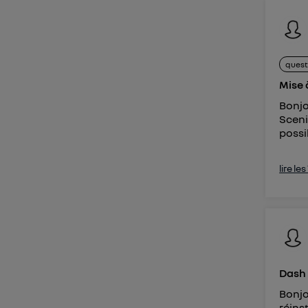
Vous 
d'infor
quest
Mise 
Bonjo
Sceni
possib
lire le
Dash
Bonjo
réins