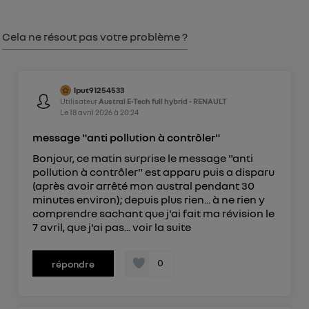
consentement sur
le portail d’Utiq
("
") ou via la page « gérer Utiq » en bas de ce site.
Cela ne résout pas votre problème ?
Pour plus d'informations, veuillez consulter
la
Politique d'information sur les données
personnelles d'Utiq
.
lput91254533
Utilisateur
Austral E-Tech full hybrid - RENAULT
Le
18 avril 2026
à
20:24
message "anti pollution à contrôler"
Bonjour, ce matin surprise le message "anti
pollution à contrôler" est apparu puis a disparu
(après avoir arrêté mon austral pendant 30
minutes environ); depuis plus rien... à ne rien y
comprendre sachant que j'ai fait ma révision le
7 avril, que j'ai pas...
voir la suite
0
répondre