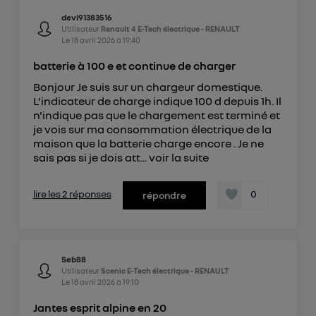
devi91383516
Utilisateur
Renault 4 E-Tech électrique - RENAULT
Le
18 avril 2026
à
19:40
batterie à 100 e et continue de charger
Bonjour Je suis sur un chargeur domestique.
L'indicateur de charge indique 100 d depuis 1h. Il
n'indique pas que le chargement est terminé et
je vois sur ma consommation électrique de la
maison que la batterie charge encore . Je ne
sais pas si je dois att...
voir la suite
lire les 2 réponses
0
répondre
Seb88
Utilisateur
Scenic E-Tech électrique - RENAULT
Le
18 avril 2026
à
19:10
Jantes esprit alpine en 20