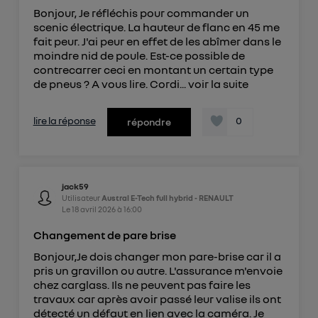
Bonjour, Je réfléchis pour commander un
scenic électrique. La hauteur de flanc en 45 me
fait peur. J'ai peur en effet de les abîmer dans le
moindre nid de poule. Est-ce possible de
contrecarrer ceci en montant un certain type
de pneus ? A vous lire. Cordi...
voir la suite
lire la réponse
0
répondre
jack59
Utilisateur
Austral E-Tech full hybrid - RENAULT
Le
18 avril 2026
à
16:00
Changement de pare brise
Bonjour,Je dois changer mon pare-brise car il a
pris un gravillon ou autre. L'assurance m'envoie
chez carglass. Ils ne peuvent pas faire les
travaux car après avoir passé leur valise ils ont
détecté un défaut en lien avec la caméra. Je