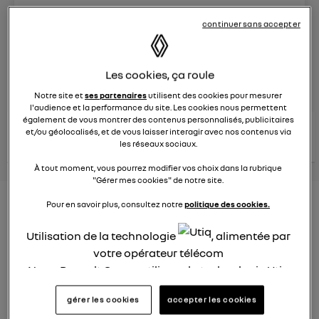
Le
29 mars 2024
à
15:22
continuer sans accepter
Véhicules
RENAULT
Les cookies, ça roule
posez une question
Notre site et
ses partenaires
utilisent des cookies pour mesurer
l'audience et la performance du site. Les cookies nous permettent
également de vous montrer des contenus personnalisés, publicitaires
consultez les
voir tous les
et/ou géolocalisés, et de vous laisser interagir avec nos contenus via
conseils Renault
conseils
conseils
les réseaux sociaux.
similaires
À tout moment, vous pourrez modifier vos choix dans la rubrique
"Gérer mes cookies" de notre site.
Consommation Hybride
Pour en savoir plus, consultez notre
politique des cookies.
rechargeable
Utilisation de la technologie
, alimentée par
votre opérateur télécom
Elsa32
Le
26 janvier 2022
à
12:37
Nous, Renault Group, utilisons la technologie Utiq
pour nos activités digitales (telles que décrites
Bonjour,
gérer les cookies
accepter les cookies
dans cette notice de consentement) et liées à