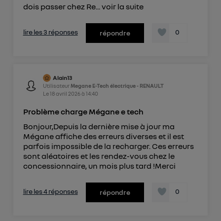
dois passer chez Re...
voir la suite
lire les 3 réponses
0
répondre
Alain13
Utilisateur
Megane E-Tech électrique - RENAULT
Le
18 avril 2026
à
14:40
Problème charge Mégane e tech
Bonjour,Depuis la dernière mise à jour ma
Mégane affiche des erreurs diverses et il est
parfois impossible de la recharger. Ces erreurs
sont aléatoires et les rendez-vous chez le
concessionnaire, un mois plus tard !Merci
lire les 4 réponses
0
répondre