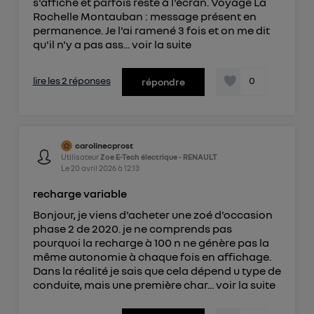
s'affiche et parfois reste à l'écran. Voyage La
Rochelle Montauban : message présent en
permanence. Je l'ai ramené 3 fois et on me dit
qu'il n'y a pas ass...
voir la suite
lire les 2 réponses
0
répondre
carolinecprost
Utilisateur
Zoe E-Tech électrique - RENAULT
Le
20 avril 2026
à
12:13
recharge variable
Bonjour, je viens d'acheter une zoé d'occasion
phase 2 de 2020. je ne comprends pas
pourquoi la recharge à 100 n ne génère pas la
même autonomie à chaque fois en affichage.
Dans la réalité je sais que cela dépend u type de
conduite, mais une première char...
voir la suite