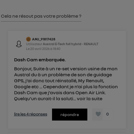
consentement sur
le portail d’Utiq
("
") ou via la page « gérer Utiq » en bas de ce site.
Cela ne résout pas votre problème ?
Pour plus d'informations, veuillez consulter
la
Politique d'information sur les données
personnelles d'Utiq
.
AMJ_91817428
Utilisateur
Austral E-Tech full hybrid - RENAULT
Le
20 avril 2026
à
18:40
Dash Cam embarquée.
Bonjour, Suite à un re-set version usine de mon
Austral du à un problème de son de guidage
GPS, j'ai donc tout réinstallé, My Renault,
Google etc ... Cependant je n'ai plus la fonction
Dash Cam que j'avais dans Open Air Link.
Quelqu'un aurait-il la soluti...
voir la suite
lire les 4 réponses
0
répondre