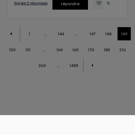
lire les 2 réponses
0
répondre
1
...
144
...
147
148
149
150
151
...
160
165
170
185
210
260
...
1485