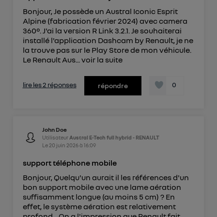
Bonjour, Je possède un Austral Iconic Esprit
Alpine (fabrication février 2024) avec camera
360°. J'ai la version R Link 3.2.1. Je souhaiterai
installé l'application Dashcam by Renault, je ne
la trouve pas sur le Play Store de mon véhicule.
Le Renault Aus...
voir la suite
lire les 2 réponses
0
répondre
John Doe
Utilisateur
Austral E-Tech full hybrid - RENAULT
Le
20 juin 2026
à
16:09
support téléphone mobile
Bonjour, Quelqu'un aurait il les références d'un
bon support mobile avec une lame aération
suffisamment longue (au moins 5 cm) ? En
effet, le système aération est relativement
profond... On a l'impression que Renault fait