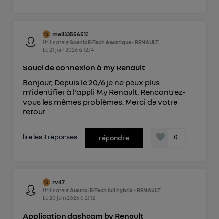
meil33556513
Utilisateur
Scenic E-Tech électrique - RENAULT
Le
21 juin 2026
à
12:14
Souci de connexion à my Renault
Bonjour, Depuis le 20/6 je ne peux plus
m'identifier à l'appli My Renault. Rencontrez-
vous les mêmes problèmes. Merci de votre
retour
lire les 3 réponses
0
répondre
rv47
Utilisateur
Austral E-Tech full hybrid - RENAULT
Le
20 juin 2026
à
21:12
Application dashcam by Renault