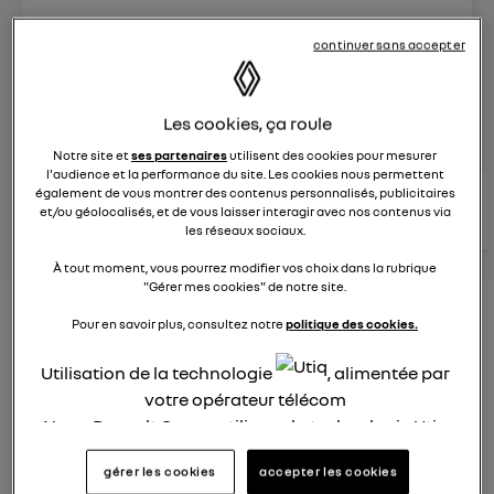
Le
29 mars 2024
à
15:22
continuer sans accepter
Véhicules
RENAULT
Les cookies, ça roule
posez une question
Notre site et
ses partenaires
utilisent des cookies pour mesurer
l'audience et la performance du site. Les cookies nous permettent
également de vous montrer des contenus personnalisés, publicitaires
consultez les
voir tous les
conseils Renault
conseils
et/ou géolocalisés, et de vous laisser interagir avec nos contenus via
conseils
similaires
les réseaux sociaux.
À tout moment, vous pourrez modifier vos choix dans la rubrique
"Gérer mes cookies" de notre site.
Consommation Hybride
Pour en savoir plus, consultez notre
politique des cookies.
rechargeable
Utilisation de la technologie
, alimentée par
Elsa32
votre opérateur télécom
Le
26 janvier 2022
à
12:37
Nous, Renault Group, utilisons la technologie Utiq
Bonjour,
pour nos activités digitales (telles que décrites
gérer les cookies
accepter les cookies
dans cette notice de consentement) et liées à