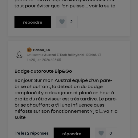
tout pour éviter que l'on puisse ...
voir la suite
2
répondre
Pacou_54
Utilisateur
Austral E-Tech full hybrid - RENAULT
Le
20 juin 2026
à
16:05
Badge autoroute Bip&Go
Bonjour. Sur mon Austral équipé d'un pare-
brise chauffant, la détection du badge
remplacé il y a deux jours et placé en haut à
droite du rétroviseur est très tardive. Le pare-
brise chauffant a t'il une influence aussi
néfaste sur son fonctionnement ? j'ai...
voir la
suite
lire les 2 réponses
0
répondre