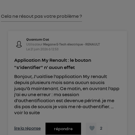
consentement sur
le portail d’Utiq
("
") ou via la page « gérer Utiq » en bas de ce site.
Cela ne résout pas votre problème ?
Pour plus d'informations, veuillez consulter
la
Politique d'information sur les données
personnelles d'Utiq
.
Quantum Cat
Utilisateur
Megane E-Tech électrique - RENAULT
Le
21 juin 2026
à
12:53
Application My Renault : le bouton
"s'identifier" n' aucun effet
Bonjour, J'uaitlise l'application My renault
depuis plusieurs mois sans aucun soucis
jusqu'à maintenant. Ce matin, en ouvrant l'app
j'ai eu une erreur : ma session
d'authentification est devenue périmé. je me
dis pas de soucis je vais me ré-authentifier. ...
voir la suite
lire la réponse
2
répondre