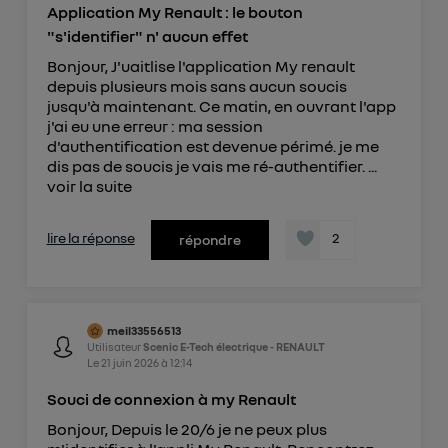
Application My Renault : le bouton
"s'identifier" n' aucun effet
Bonjour, J'uaitlise l'application My renault
depuis plusieurs mois sans aucun soucis
jusqu'à maintenant. Ce matin, en ouvrant l'app
j'ai eu une erreur : ma session
d'authentification est devenue périmé. je me
dis pas de soucis je vais me ré-authentifier. ...
voir la suite
lire la réponse
2
répondre
meil33556513
Utilisateur
Scenic E-Tech électrique - RENAULT
Le
21 juin 2026
à
12:14
Souci de connexion à my Renault
Bonjour, Depuis le 20/6 je ne peux plus