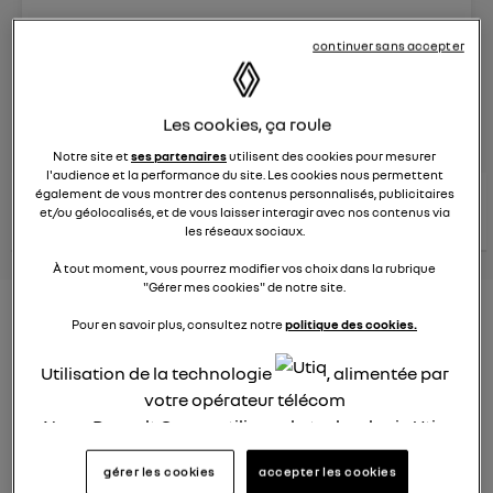
Le
29 mars 2024
à
15:22
continuer sans accepter
Véhicules
RENAULT
Les cookies, ça roule
posez une question
Notre site et
ses partenaires
utilisent des cookies pour mesurer
l'audience et la performance du site. Les cookies nous permettent
également de vous montrer des contenus personnalisés, publicitaires
consultez les
voir tous les
conseils Renault
conseils
et/ou géolocalisés, et de vous laisser interagir avec nos contenus via
conseils
similaires
les réseaux sociaux.
À tout moment, vous pourrez modifier vos choix dans la rubrique
"Gérer mes cookies" de notre site.
Consommation Hybride
Pour en savoir plus, consultez notre
politique des cookies.
rechargeable
Utilisation de la technologie
, alimentée par
Elsa32
votre opérateur télécom
Le
26 janvier 2022
à
12:37
Nous, Renault Group, utilisons la technologie Utiq
Bonjour,
pour nos activités digitales (telles que décrites
gérer les cookies
accepter les cookies
dans cette notice de consentement) et liées à