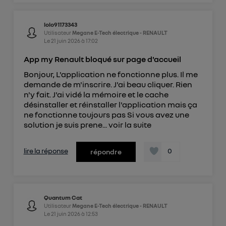
lolo91173343
Utilisateur
Megane E-Tech électrique - RENAULT
Le
21 juin 2026
à
17:02
App my Renault bloqué sur page d'accueil
Bonjour, L'application ne fonctionne plus. Il me
demande de m'inscrire. J'ai beau cliquer. Rien
n'y fait. J'ai vidé la mémoire et le cache
désinstaller et réinstaller l'application mais ça
ne fonctionne toujours pas Si vous avez une
solution je suis prene...
voir la suite
lire la réponse
0
répondre
Quantum Cat
Utilisateur
Megane E-Tech électrique - RENAULT
Le
21 juin 2026
à
12:53