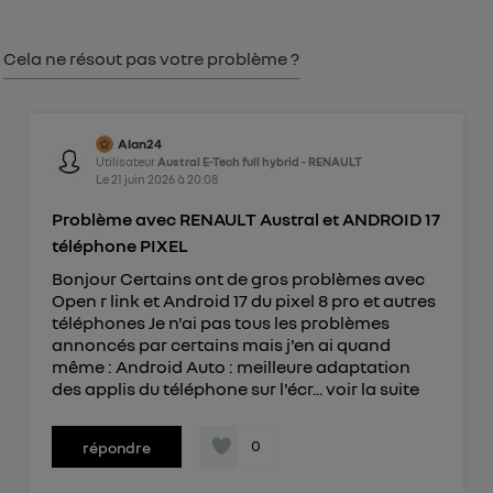
consentement sur
le portail d’Utiq
("
") ou via la page « gérer Utiq » en bas de ce site.
Cela ne résout pas votre problème ?
Pour plus d'informations, veuillez consulter
la
Politique d'information sur les données
personnelles d'Utiq
.
Alan24
Utilisateur
Austral E-Tech full hybrid - RENAULT
Le
21 juin 2026
à
20:08
Problème avec RENAULT Austral et ANDROID 17
téléphone PIXEL
Bonjour Certains ont de gros problèmes avec
Open r link et Android 17 du pixel 8 pro et autres
téléphones Je n'ai pas tous les problèmes
annoncés par certains mais j'en ai quand
même : Android Auto : meilleure adaptation
des applis du téléphone sur l'écr...
voir la suite
0
répondre