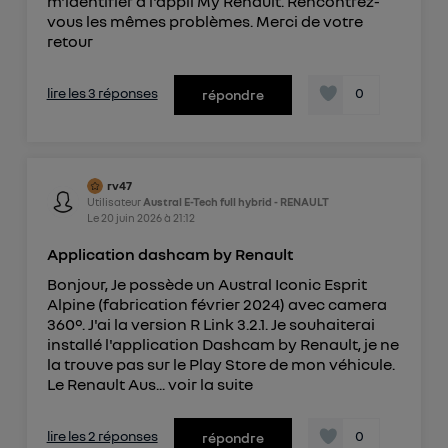
m'identifier à l'appli My Renault. Rencontrez-
vous les mêmes problèmes. Merci de votre
retour
lire les 3 réponses
0
répondre
rv47
Utilisateur
Austral E-Tech full hybrid - RENAULT
Le
20 juin 2026
à
21:12
Application dashcam by Renault
Bonjour, Je possède un Austral Iconic Esprit
Alpine (fabrication février 2024) avec camera
360°. J'ai la version R Link 3.2.1. Je souhaiterai
installé l'application Dashcam by Renault, je ne
la trouve pas sur le Play Store de mon véhicule.
Le Renault Aus...
voir la suite
lire les 2 réponses
0
répondre