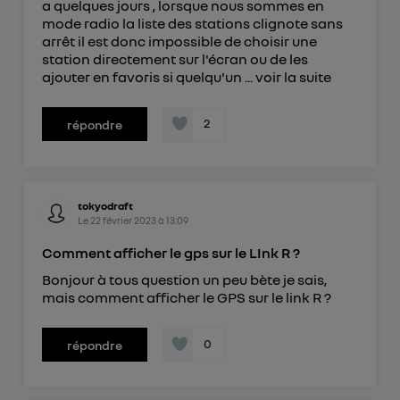
a quelques jours , lorsque nous sommes en
mode radio la liste des stations clignote sans
arrêt il est donc impossible de choisir une
station directement sur l'écran ou de les
ajouter en favoris si quelqu'un ...
voir la suite
2
répondre
tokyodraft
Le
22 février 2023
à
13:09
Comment afficher le gps sur le LInk R ?
Bonjour à tous question un peu bète je sais,
mais comment afficher le GPS sur le link R ?
0
répondre