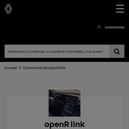
☰
connexion
Accueil
Communauté openR link
openR link