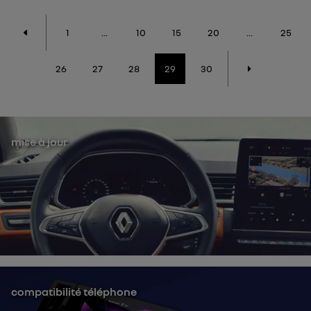
1
...
10
15
20
...
25
26
27
28
29
30
mise à jour
compatibilité téléphone