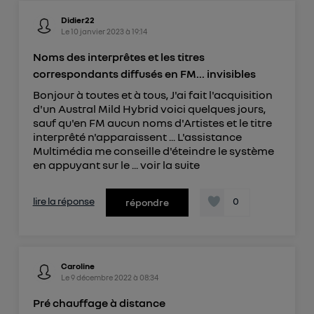
Didier22
Le
10 janvier 2023
à
19:14
Noms des interprêtes et les titres
correspondants diffusés en FM... invisibles
Bonjour à toutes et à tous, J'ai fait l'acquisition
d'un Austral Mild Hybrid voici quelques jours,
sauf qu'en FM aucun noms d'Artistes et le titre
interprêté n'apparaissent ... L'assistance
Multimédia me conseille d'éteindre le système
en appuyant sur le ...
voir la suite
lire la réponse
0
répondre
Caroline
Le
9 décembre 2022
à
08:34
Pré chauffage à distance