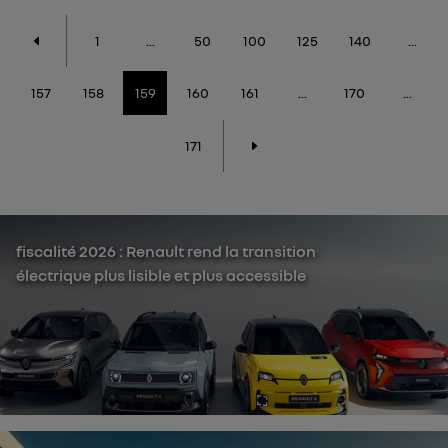
1
...
50
100
125
140
...
157
158
159
160
161
...
170
...
171
fiscalité 2026 : Renault rend la transition
électrique plus lisible et plus accessible