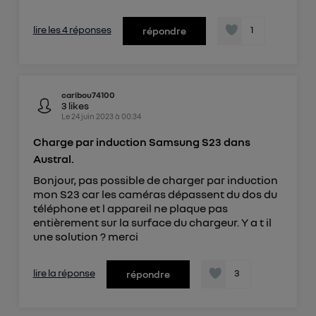
lire les 4 réponses
1
répondre
caribou74100
3
likes
Le
24 juin 2023
à
00:34
Charge par induction Samsung S23 dans
Austral.
Bonjour, pas possible de charger par induction
mon S23 car les caméras dépassent du dos du
téléphone et l appareil ne plaque pas
entièrement sur la surface du chargeur. Y a t il
une solution ? merci
lire la réponse
3
répondre