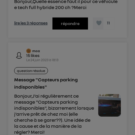
Bonjour,Quelle essence faut il pour ce véhicule
e tech full hybride 200 ch ?Merci
lire les 3 réponses
11
répondre
mca
15
likes
Le
24 juin 2023
à
18:13
question résolue
Message "Capteurs parking
indisponibles"
Bonjour,J'ai régulièrement ce
message "Capteurs parking
indisponibles", bizarrement lorsque
j'arrive prêt de chez moi (elle
cherche à se garer??). Une idée de
la cause et de la manière de la
régler? Merci!