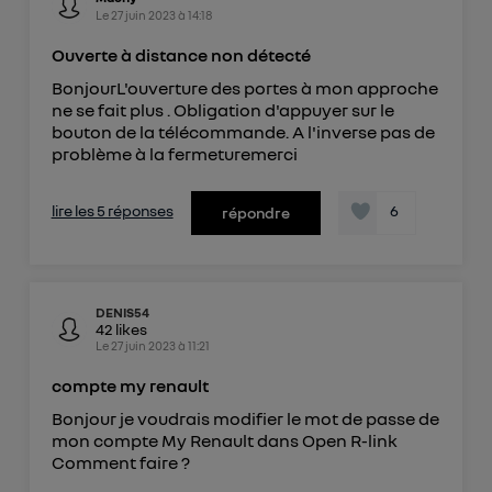
Le
27 juin 2023
à
14:18
Ouverte à distance non détecté
BonjourL'ouverture des portes à mon approche
ne se fait plus . Obligation d'appuyer sur le
bouton de la télécommande. A l'inverse pas de
problème à la fermeturemerci
lire les 5 réponses
6
répondre
DENIS54
42
likes
Le
27 juin 2023
à
11:21
compte my renault
Bonjour je voudrais modifier le mot de passe de
mon compte My Renault dans Open R-link
Comment faire ?