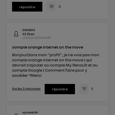
0
répondre
DENIS54
42
likes
Le
27 juin 2023
à
04:01
compte orange internet on the move
BonjourDans mon "profil" , je ne vois pas mon
compte orange internet on the move ( qui
devrait s'ajouter au compte My Renault et au
compte Google ) Comment faire pour y
accéder ?Merci
lire les 3 réponses
3
répondre
sylviedu34