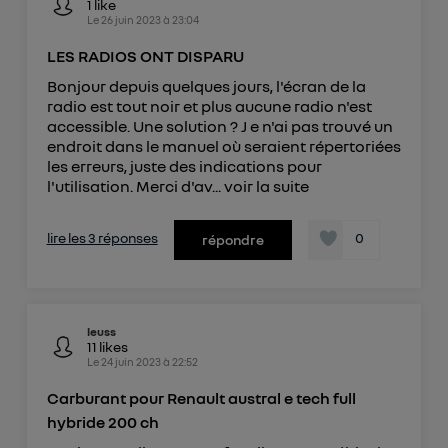
1
like
Le
26 juin 2023
à
23:04
LES RADIOS ONT DISPARU
Bonjour depuis quelques jours, l'écran de la
radio est tout noir et plus aucune radio n'est
accessible. Une solution ? J e n'ai pas trouvé un
endroit dans le manuel où seraient répertoriées
les erreurs, juste des indications pour
l'utilisation. Merci d'av...
voir la suite
lire les 3 réponses
0
répondre
leuss
11
likes
Le
24 juin 2023
à
22:52
Carburant pour Renault austral e tech full
hybride 200 ch