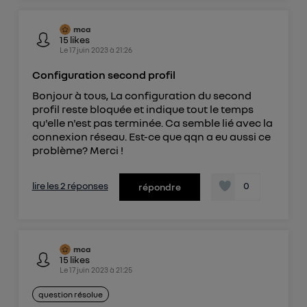
mca
15
likes
Le
17 juin 2023
à
21:26
Configuration second profil
Bonjour à tous, La configuration du second
profil reste bloquée et indique tout le temps
qu'elle n'est pas terminée. Ca semble lié avec la
connexion réseau. Est-ce que qqn a eu aussi ce
problème? Merci !
lire les 2 réponses
0
répondre
mca
15
likes
Le
17 juin 2023
à
21:25
question résolue