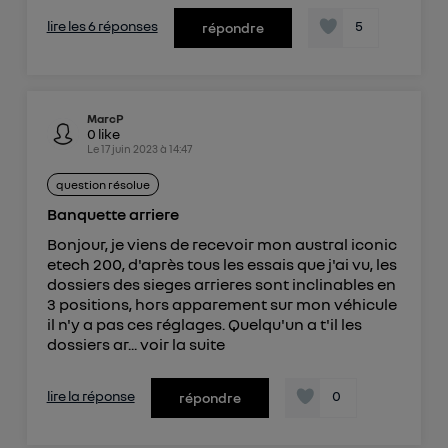
lire les 6 réponses
5
répondre
MarcP
0
like
Le
17 juin 2023
à
14:47
question résolue
Banquette arriere
Bonjour, je viens de recevoir mon austral iconic
etech 200, d'après tous les essais que j'ai vu, les
dossiers des sieges arrieres sont inclinables en
3 positions, hors apparement sur mon véhicule
il n'y a pas ces réglages. Quelqu'un a t'il les
dossiers ar...
voir la suite
lire la réponse
0
répondre