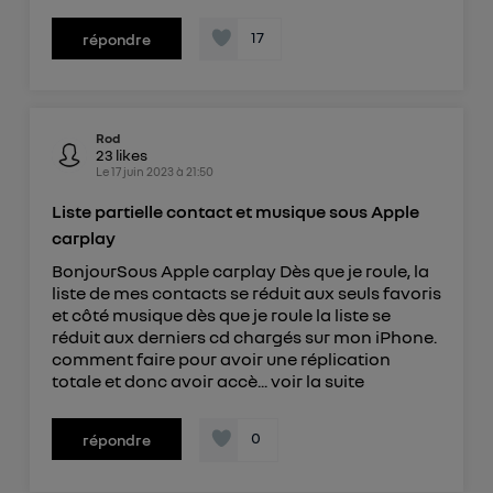
17
répondre
Rod
23
likes
Le
17 juin 2023
à
21:50
Liste partielle contact et musique sous Apple
carplay
BonjourSous Apple carplay Dès que je roule, la
liste de mes contacts se réduit aux seuls favoris
et côté musique dès que je roule la liste se
réduit aux derniers cd chargés sur mon iPhone.
comment faire pour avoir une réplication
totale et donc avoir accè...
voir la suite
0
répondre