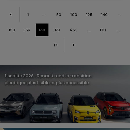
1
...
50
100
125
140
...
158
159
160
161
162
...
170
...
171
fiscalité 2026 : Renault rend la transition
électrique plus lisible et plus accessible