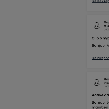
lire les 2 r
Gep
0
l
Le
2
Clio 5 hy
Bonjour V
lire la répo
thi
2
li
Le
2
Active dr
Bonjour J
maintien 