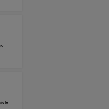
rci
is le