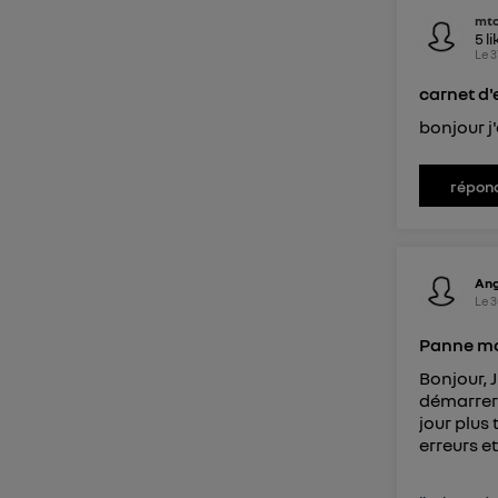
mto
Pour une
5
li
Le
3
Pour un
carnet d'
Vous 
bonjour j
d'infor
répon
Ang
Le
3
Panne mo
Bonjour, J
démarrer 
jour plus
erreurs et