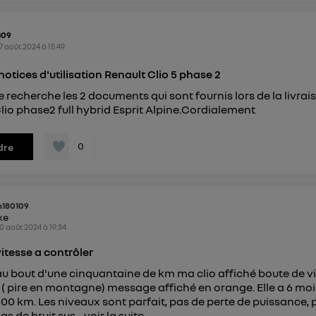
309
7 août 2024
à
15:49
otices d'utilisation Renault Clio 5 phase 2
e recherche les 2 documents qui sont fournis lors de la livrai
lio phase2 full hybrid Esprit Alpine.Cordialement
0
dre
180109
ike
0 août 2024
à
19:34
vitesse a contrôler
au bout d'une cinquantaine de km ma clio affiché boute de v
 ( pire en montagne) message affiché en orange. Elle a 6 moi
00 km. Les niveaux sont parfait, pas de perte de puissance, 
as de bruit sus...
voir la suite