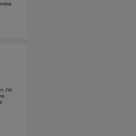
emble
. J'ai
ne.
s