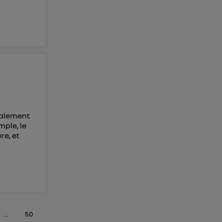
rmalement
mple, le
re, et
...
50