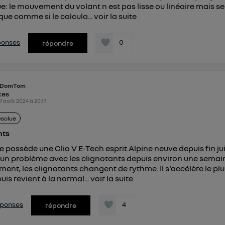
e: le mouvement du volant n est pas lisse ou linéaire mais s
que comme si le calcula...
voir la suite
éponses
0
répondre
DomTom
kes
7 août 2024
à
20:17
ésolue
nts
e possède une Clio V E-Tech esprit Alpine neuve depuis fin juin
un problème avec les clignotants depuis environ une semai
ment, les clignotants changent de rythme. Il s'accélère le plu
uis revient à la normal...
voir la suite
réponses
4
répondre