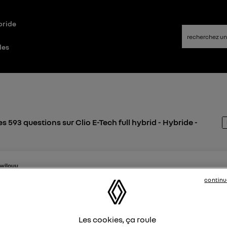
bride
les
s 593 questions sur Clio E-Tech full hybrid - Hybride -
wilouu
ikes
continu
 septembre 2024
à
19:51
outon antipatinage sur clio5
'ai acquis une clio 5 hybrid boîte auto. Le bouton pour désact
Les cookies, ça roule
inage n'existe plus. Avez vous des retours sur des démarrages