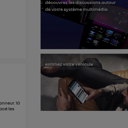
découvrez les discussions autour
membres du foyer
de votre système multimédia
l'utilisateur du
 d’Utiq
("
ur plus
s données
estimez votre véhicule
anneur. 10
facé les