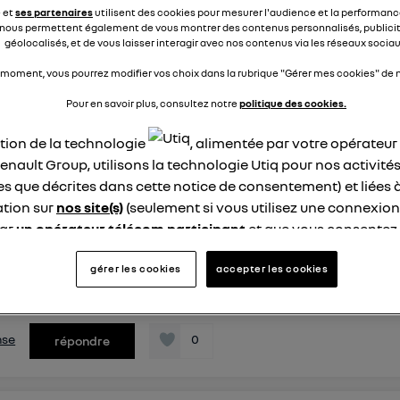
n reste bloqué ? Merci
e et
ses partenaires
utilisent des cookies pour mesurer l'audience et la performance
nous permettent également de vous montrer des contenus personnalisés, publicit
géolocalisés, et de vous laisser interagir avec nos contenus via les réseaux sociau
éponses
4
répondre
 moment, vous pourrez modifier vos choix dans la rubrique "Gérer mes cookies" de n
Pour en savoir plus, consultez notre
politique des cookies.
coll91770472
ation de la technologie
, alimentée par votre opérateu
ike
enault Group, utilisons la technologie Utiq pour nos activités
 septembre 2024
à
12:01
les que décrites dans cette notice de consentement) et liées 
ématuré des pneu
tion sur
nos site(s)
(seulement si vous utilisez une connexion
Quelqu'un a t' il fait appel a un expert pour le problème
par
un opérateur télécom participant
et que vous consentez
tique? J'ai ma clio depuis presque 4 ans et deux
site).
t de pneu suite a une usure précoce. 1 er
logie Utiq a été conçue pour la protection de vos données 
gérer les cookies
accepter les cookies
t le pneu a quasiment éclaté sut nationale,
, taxi pour rentr...
en vous offrant choix et contrôle.
voir la suite
ise un identifiant créé par votre opérateur télécom basé sur v
ne référence de votre contrat internet (ex : votre numéro de t
nse
0
répondre
fiant est associé à votre connexion internet. Ainsi, toutes le
nt la même connexion et ayant consenties se verront attribu