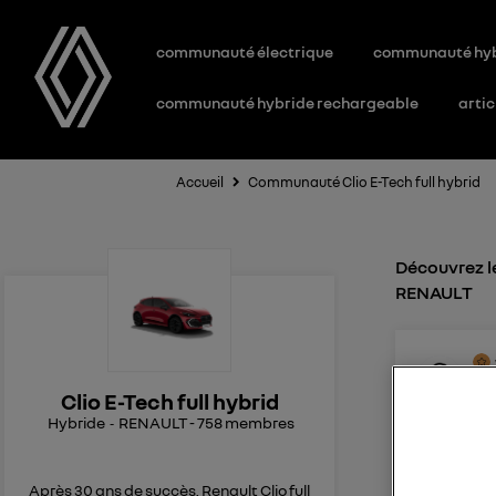
communauté électrique
communauté hy
communauté hybride rechargeable
artic
Accueil
Communauté Clio E-Tech full hybrid
Découvrez le
RENAULT
12
l
Le
8
Clio E-Tech full hybrid
Hybride
RENAULT
-
758
membres
Plus de b
Bonjour J
l'antipat
Après 30 ans de succès, Renault Clio full