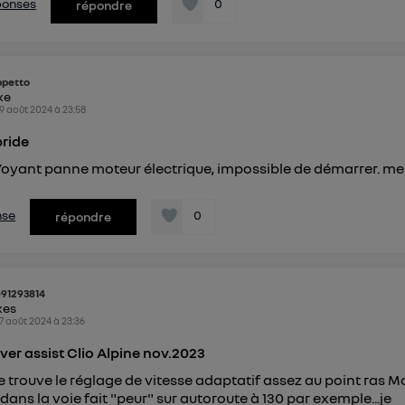
éponses
0
répondre
petto
ike
9 août 2024
à
23:58
bride
oyant panne moteur électrique, impossible de démarrer. me
nse
0
répondre
e91293814
kes
7 août 2024
à
23:36
iver assist Clio Alpine nov.2023
e trouve le réglage de vitesse adaptatif assez au point ras Ma
dans la voie fait "peur" sur autoroute à 130 par exemple...je