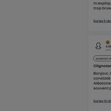
m.expliqu
trop brus
lire les 5 r
6
li
Le
2
question r
Clignota
Bonjour, J
constaté 
Aléatoire
souvent p
lire les 10 