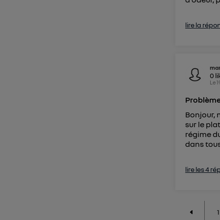
lire la répo
mar
0
l
Le
1
Problème 
Bonjour, 
sur le pl
régime du
dans tous
lire les 4 r
1