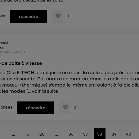
nse
0
répondre
co13
ike
9 août 2024
à
20:13
de boite à vitesse
ma Clio E-TECH a tout juste un mois. Je roule à peu près no
at et en descente. Par contre en montée, dans les cols par exe
 moteur (thermique) s'emballe, même en roulant à faible allu
 les modes (...
voir la suite
éponses
0
répondre
...
5
20
...
36
37
38
39
40