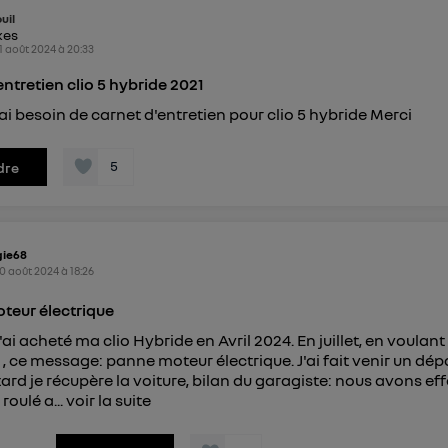
identifiant. En général :
uil
connexion foyer
(ex : Wi-Fi), la personnalisation sera basée sur la navigation des 
kes
ayant consentis.
1 août 2024
à
20:33
e
connexion mobile
, la personnalisation sera basée uniquement sur la navigation de 
mobile.
entretien clio 5 hybride 2021
pouvez à tout moment retirer ce consentement sur
le portail
'ai besoin de carnet d'entretien pour clio 5 hybride Merci
") ou via la page « gérer Utiq » en bas de ce site. Po
mations, veuillez consulter
la Politique d'information sur le
5
dre
personnelles d'Utiq
.
ie68
0 août 2024
à
18:26
teur électrique
'ai acheté ma clio Hybride en Avril 2024. En juillet, en voulant
, ce message: panne moteur électrique. J'ai fait venir un dép
 tard je récupère la voiture, bilan du garagiste: nous avons ef
 roulé a...
voir la suite