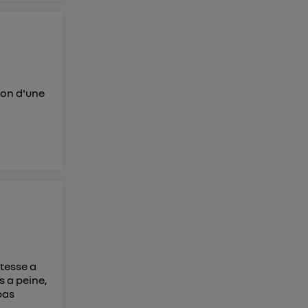
son d'une
itesse a
s a peine,
pas