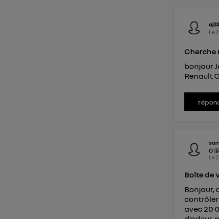
aj3
Le
2
Cherche n
bonjour J
Renault C
répon
sam
0
l
Le
2
Boîte de 
Bonjour, 
contrôler
avec 20 0
d'odeur, p