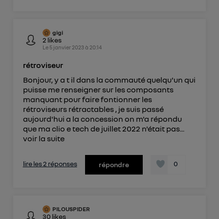
gigi
2
likes
Le
5 janvier 2023
à
20:14
rétroviseur
Bonjour, y a t il dans la commauté quelqu'un qui
puisse me renseigner sur les composants
manquant pour faire fontionner les
rétroviseurs rétractables , je suis passé
aujourd'hui a la concession on m'a répondu
que ma clio e tech de juillet 2022 n'était pas...
voir la suite
lire les 2 réponses
0
répondre
PILOUSPIDER
30
likes