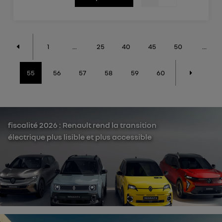
1
...
25
40
45
50
...
55
56
57
58
59
60
fiscalité 2026 : Renault rend la transition
électrique plus lisible et plus accessible