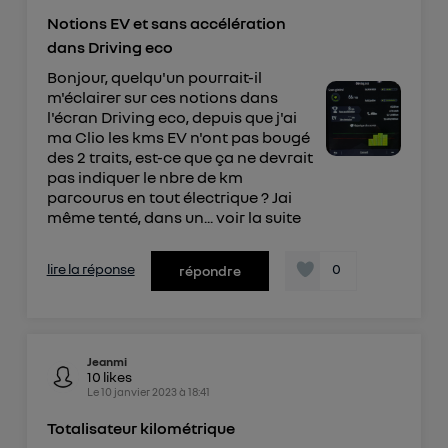
Elle utilise un identifiant créé par votre opérateur
Notions EV et sans accélération
télécom basé sur votre adresse IP et une référence
dans Driving eco
de votre contrat internet (ex : votre numéro de
Bonjour, quelqu'un pourrait-il
téléphone).
m'éclairer sur ces notions dans
l'écran Driving eco, depuis que j'ai
L'identifiant est associé à votre connexion
ma Clio les kms EV n'ont pas bougé
internet. Ainsi, toutes les personnes utilisant la
des 2 traits, est-ce que ça ne devrait
même connexion et ayant consenties se verront
pas indiquer le nbre de km
attribuer le même identifiant. En général :
parcourus en tout électrique ? Jai
Pour une
connexion foyer
(ex : Wi-Fi), la personnalisation sera basée
même tenté, dans un...
voir la suite
sur la navigation des membres du foyer ayant consentis.
Pour une
connexion mobile
, la personnalisation sera basée
uniquement sur la navigation de l'utilisateur du mobile.
lire la réponse
0
répondre
Vous pouvez à tout moment retirer ce
consentement sur
le portail d’Utiq
("
") ou via la page « gérer Utiq » en bas de ce site.
Pour plus d'informations, veuillez consulter
la
Jeanmi
10
likes
Politique d'information sur les données
Le
10 janvier 2023
à
18:41
personnelles d'Utiq
.
Totalisateur kilométrique