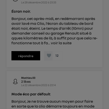
Le
28 décembre 2022
à
23:33
Écran noir.
Bonjour, cet après-midi, en redémarrant après
avoir lavé ma Clio, l'écran du tableau de bord
était noir, éteint. Le temps d'arrêt (10mn) pour
demander conseil au garage Renault situé à
qques kilomètres de là, à suffit pour que cela re-
fonctionne tout à fa...
voir la suite
12
répondre
Mathieu33
2
likes
Le
22 décembre 2022
à
23:14
Mode éco par défault
Bonjour, Je ne trouve aucun moyen pour faire
en sorte que la clio démarre toujours en mode