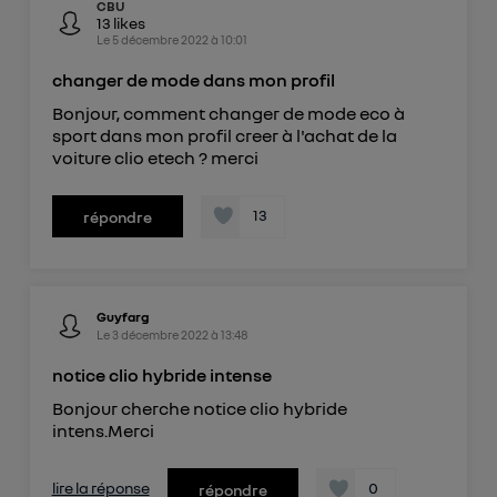
CBU
13
likes
Le
5 décembre 2022
à
10:01
changer de mode dans mon profil
Bonjour, comment changer de mode eco à
sport dans mon profil creer à l'achat de la
voiture clio etech ? merci
13
répondre
Guyfarg
Le
3 décembre 2022
à
13:48
notice clio hybride intense
Bonjour cherche notice clio hybride
intens.Merci
lire la réponse
0
répondre