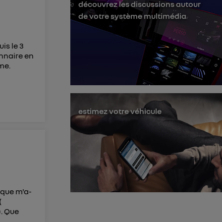
découvrez les discussions autour
membres du foyer
de votre système multimédia
l'utilisateur du
is le 3
 d’Utiq
("
nnaire en
ur plus
me.
s données
estimez votre véhicule
ique m'a-
(
). Que