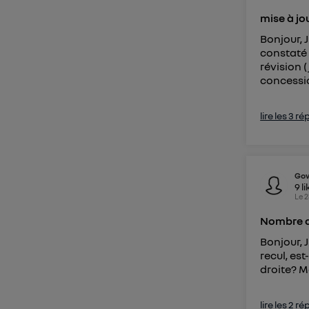
mise à jo
Bonjour, J
constaté 
révision 
concession
lire les 3 r
Go
9
li
Le
2
Nombre d
Bonjour, J
recul, es
droite? M
lire les 2 r