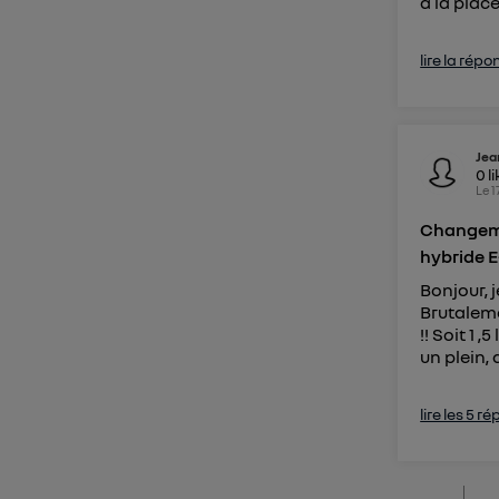
à la plac
lire la répo
Jea
0
l
Le
1
Changeme
hybride E
Bonjour, 
Brutalem
!! Soit 1 
un plein, 
lire les 5 r