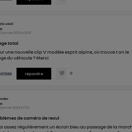
thi-clioV
ke
0 janvier 2024
à
22:51
ge total
ur une nouvelle clip V modèle esprit alpine, où trouve t on le
ge du véhicule ? Merci
éponses
0
répondre
onder
ke
8 janvier 2024
à
17:12
oblèmes de caméra de recul
ai assez régulièrement un écran bleu au passage de la march