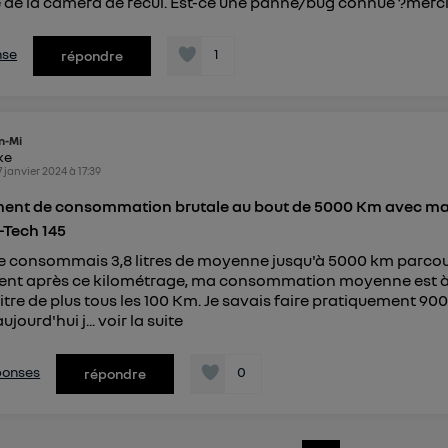
e de la caméra de recul. Est-ce une panne/bug connue ?merc
nse
1
répondre
n-Mi
ike
7 janvier 2024
à
17:39
nt de consommation brutale au bout de 5000 Km avec ma 
-Tech 145
je consommais 3,8 litres de moyenne jusqu'à 5000 km parcou
ent après ce kilométrage, ma consommation moyenne est à 5
,5 litre de plus tous les 100 Km. Je savais faire pratiquement 9
aujourd'hui j...
voir la suite
éponses
0
répondre