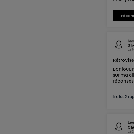
répon
jac
3
li
Le
5
Rétrovise
Bonjour, 
sur ma cl
réponses
lire les 2 r
Le
0
l
Le
2