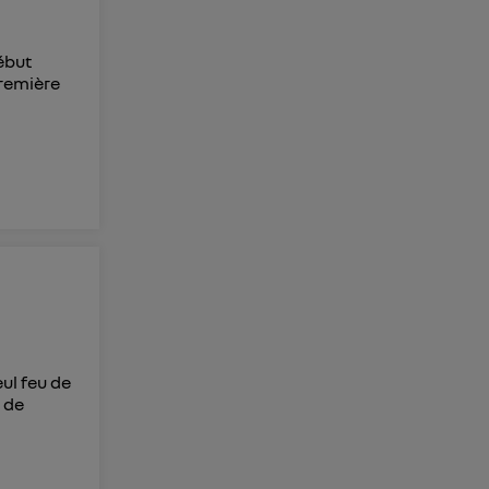
début
première
u
eul feu de
u de