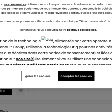
blème ? Merci d'avance
e et
ses partenaires
utilisent des cookies pour mesurer l'audience et la performance
nous permettent également de vous montrer des contenus personnalisés, publicit
géolocalisés, et de vous laisser interagir avec nos contenus via les réseaux sociau
éponses
0
répondre
 moment, vous pourrez modifier vos choix dans la rubrique "Gérer mes cookies" de n
Pour en savoir plus, consultez notre
politique des cookies.
rs
ation de la technologie
, alimentée par votre opérateu
ke
 mars 2024
à
16:15
enault Group, utilisons la technologie Utiq pour nos activités
les que décrites dans cette notice de consentement) et liées 
tion augmentée suite maj calculateur moteur
tion sur
nos site(s)
(seulement si vous utilisez une connexion
je recherche à avoir des retours d'autres propriétaires de clio
par
un opérateur télécom participant
et que vous consentez
 rentrer ma voiture pour sa révision annuelle prévue de base et
site).
augmentation claire de la consomation de la voiture. (Aperçu
logie Utiq a été conçue pour la protection de vos données 
gérer les cookies
accepter les cookies
changement...
voir la suite
en vous offrant choix et contrôle.
ise un identifiant créé par votre opérateur télécom basé sur v
1
dre
ne référence de votre contrat internet (ex : votre numéro de t
fiant est associé à votre connexion internet. Ainsi, toutes le
nt la même connexion et ayant consenties se verront attribu
Mluce