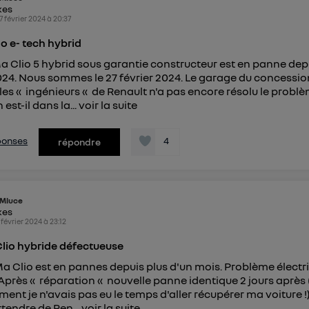
identifiant. En général :
kes
connexion foyer
(ex : Wi-Fi), la personnalisation sera basée sur la navigation des 
7 février 2024
à
20:37
ayant consentis.
e
connexion mobile
, la personnalisation sera basée uniquement sur la navigation de 
o e- tech hybrid
mobile.
 Clio 5 hybrid sous garantie constructeur est en panne depu
pouvez à tout moment retirer ce consentement sur
le portail
024. Nous sommes le 27 février 2024. Le garage du concessio
") ou via la page « gérer Utiq » en bas de ce site. Po
 les « ingénieurs « de Renault n'a pas encore résolu le problè
mations, veuillez consulter
la Politique d'information sur le
est-il dans la...
voir la suite
personnelles d'Utiq
.
éponses
4
répondre
Mluce
kes
 février 2024
à
23:12
Clio hybride défectueuse
a Clio est en pannes depuis plus d'un mois. Problème électr
t. Après « réparation « nouvelle panne identique 2 jours après 
ent je n'avais pas eu le temps d'aller récupérer ma voiture !
ttendre de Ren...
voir la suite