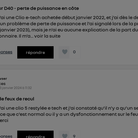
ur D40 - perte de puissance en côte
'ai une Clio e-tech achetée début janvier 2022, et j'ai dès le 
un problème de perte de puissance et l'ai signalé lors de la 
(janvier 2023), mais je n'ai eu aucune explication de la part d
naire. Il m'a...
voir la suite
éponses
0
répondre
wser
kes
3 janvier 2024
à
11:32
e feux de recul
'ai une clio 5 restylée e tech et j'ai constaté qu'il n'y a qu'un s
t-ce que c'est normal ou il y a un dysfonctionnement sur le fe
erci
éponses
9
répondre