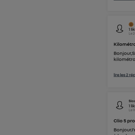
1
li
Le
2
Kilométra
Bonjour,S
kilométra
lire les 2 r
Sic
1
li
Le
1
Clio 5 pr
BonjourJ'