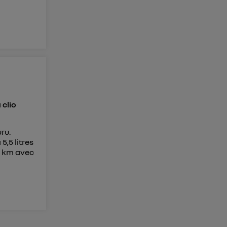
i
clio
ru.
,5 litres
00 km avec