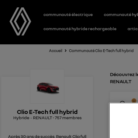
communauté électrique
communauté hy
communauté hybride rechargeable
artic
Accueil
Communauté Clio E-Tech full hybrid
Découvrez le
RENAULT
0
l
Le
1
Clio E-Tech full hybrid
Hybride
RENAULT
-
757
membres
Panne mot
bonjourMa
moteur éle
Après 30 ans de succès, Renault Clio full