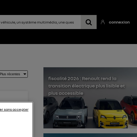
connexion
fiscalité 2026 : Renault rend la
transition électrique plus lisible et
plus accessible
er sans accepter
our panne
eu le