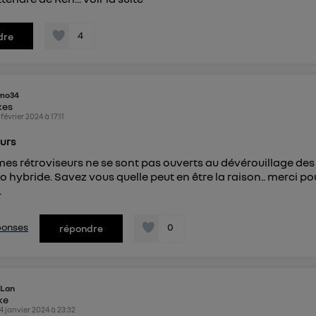
4
dre
mo34
kes
 février 2024
à
17:11
urs
mes rétroviseurs ne se sont pas ouverts au dévérouillage des
io hybride. Savez vous quelle peut en être la raison.. merci po
.
éponses
0
répondre
aLan
ike
4 janvier 2024
à
23:32