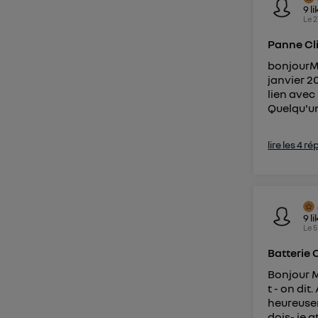
9
li
Pour une
Le
2
Pour un
Panne Cli
bonjourMa
Vous 
janvier 2
lien avec
d'infor
Quelqu'un 
lire les 4 r
9
li
Le
5
Batterie 
Bonjour M
t - on di
heureusem
dois- je a