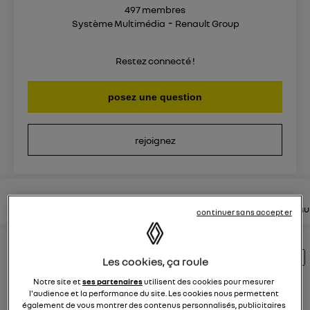
497
membres
Système Multimédia
Renault Group
Restez connecté !
posez une question
rejoignez
lire les questions
lire les articles
consultez la brochure
consul
continuer sans accepter
Découvrez les 348 questions sur EASYLINK
Les cookies, ça roule
- Système Multimédia - Renault Group
Notre site et
ses partenaires
utilisent des cookies pour mesurer
l'audience et la performance du site. Les cookies nous permettent
également de vous montrer des contenus personnalisés, publicitaires