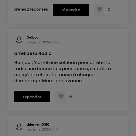
lire les 2 réponses
0
répondre
DelLuc
Le
4 juillet 2024
à
13:27
arret de la Radio
Bonjour, Y a-t-il une solution pour arrêter la
radio une bonne fois pour toutes, sans être
obligé de refaire la manip à chaque
démarrage. Merci par avance
0
répondre
thierrym0310
Le
3 juillet 2024
à
11:19