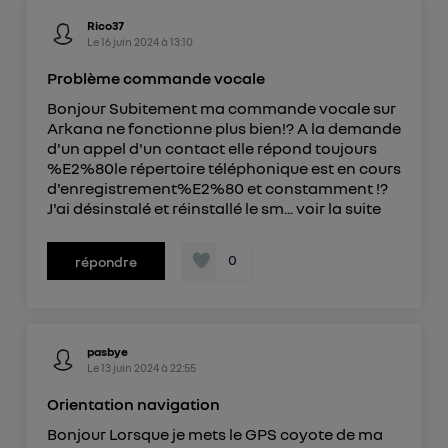
Rico37
Le
16 juin 2024
à
13:10
Problème commande vocale
Bonjour Subitement ma commande vocale sur
Arkana ne fonctionne plus bien!? A la demande
d'un appel d'un contact elle répond toujours
%E2%80le répertoire téléphonique est en cours
d'enregistrement%E2%80 et constamment !?
J'ai désinstalé et réinstallé le sm...
voir la suite
0
répondre
pasbye
Le
13 juin 2024
à
22:55
Orientation navigation
Bonjour Lorsque je mets le GPS coyote de ma