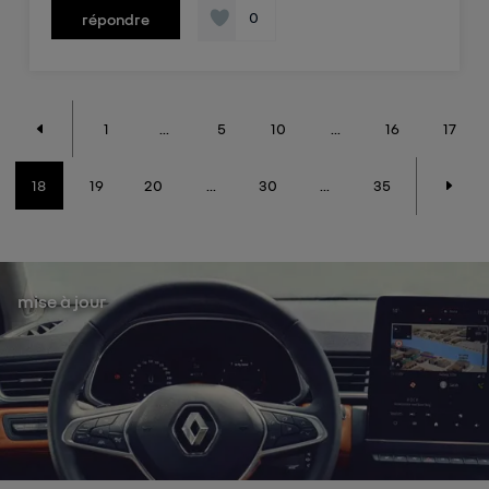
0
répondre
1
...
5
10
...
16
17
18
19
20
...
30
...
35
mise à jour