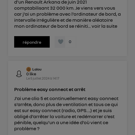
d'un Renault Arkana de juin 2021
télécom basé sur votre adresse IP et une référence
comptabilisant 32 000 km. Je viens vers vous
de votre contrat internet (ex : votre numéro de
car j'ai un problème avec l'ordinateur de bord, a
intervalle irrégulière et de manière aléatoire
téléphone).
mon ordinateur de bord se réiniti...
voir la suite
L'identifiant est associé à votre connexion
internet. Ainsi, toutes les personnes utilisant la
0
même connexion et ayant consenties se verront
répondre
attribuer le même identifiant. En général :
Pour une
connexion foyer
(ex : Wi-Fi), la personnalisation sera basée
sur la navigation des membres du foyer ayant consentis.
Pour une
connexion mobile
, la personnalisation sera basée
Lalou
uniquement sur la navigation de l'utilisateur du mobile.
0
like
Vous pouvez à tout moment retirer ce
Le
5 juillet 2024
à
14:17
consentement sur
le portail d’Utiq
("
Problème easy connect et arrêt
") ou via la page « gérer Utiq » en bas de ce site.
J'ai une clio 5 et continuellement easy connect
Pour plus d'informations, veuillez consulter
la
s'arrête, donc plus de ventilation et tous ce qui
Politique d'information sur les données
est sur easy connect (radio, GPS….) et je suis
personnelles d'Utiq
.
obligé d'arrêter la voiture et redémarrer c'est
pénible, quelqu'un a une idée d'où vient ce
problème ?