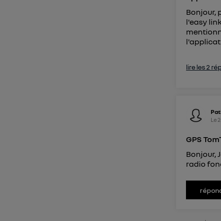
Bonjour, 
l'easy lin
mentionne
l'applica
lire les 2 r
Pat
Le
2
GPS Tom
Bonjour, J
radio fon
répon