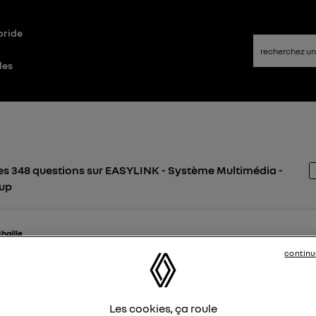
bride
les
es 348 questions sur EASYLINK - Système Multimédia -
oup
haille
6 décembre 2022
à
16:50
continu
link dec 2021 sur Zoé
 tous et à toutes, J'ai suivi scrupuleusement le guide
tion fourni par Renault pour mettre à jour l'interface R-
Les cookies, ça roule