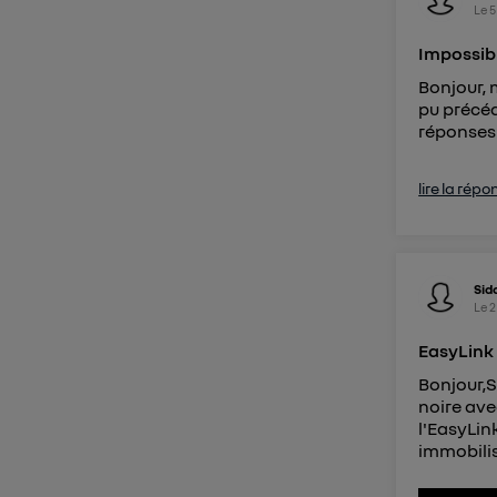
Le
5
Impossibl
Bonjour, 
pu précéd
réponses
lire la répo
Sid
Le
2
EasyLink
Bonjour,S
noire avec
l'EasyLin
immobilis