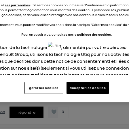
la version du 07/12/2021 ... sans aucun résultat. En
e et
ses partenaires
utilisent des cookies pour mesurer l'audience et la performance
s versions actuellement installées. Ma Zoé date de n...
nous permettent également de vous montrer des contenus personnalisés, publicit
ite
géolocalisés, et de vous laisser interagir avec nos contenus via les réseaux sociau
 moment, vous pourrez modifier vos choix dans la rubrique "Gérer mes cookies" de n
nse
0
répondre
Pour en savoir plus, consultez notre
politique des cookies.
ation de la technologie
, alimentée par votre opérateu
enault Group, utilisons la technologie Utiq pour nos activités
kou57
6 décembre 2022
à
15:42
les que décrites dans cette notice de consentement) et liées 
tion sur
nos site(s)
(seulement si vous utilisez une connexion
 mode eco conduite
par
un opérateur télécom participant
et que vous consentez
 tous, Heureux propriétaire d'une clio 5 GPL depuis 3 jours, je
site).
 pas comment avoir mes données de conduite via le mode
logie Utiq a été conçue pour la protection de vos données 
gérer les cookies
accepter les cookies
sur la tablette. Il ne me marque rien comme résultats. J'ai déj
en vous offrant choix et contrôle.
cun trajets ne sembl...
voir la suite
ise un identifiant créé par votre opérateur télécom basé sur v
ne référence de votre contrat internet (ex : votre numéro de t
nse
0
répondre
fiant est associé à votre connexion internet. Ainsi, toutes le
nt la même connexion et ayant consenties se verront attribu