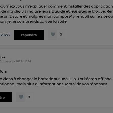
pourriez-vous m'expliquer comment installer des application
k de mq clio 5 ? malgré leurs E guide et leur sites je bloque. Re
 un E store et malgres mon compte My renault sur le site o
tion, je ne comprends p...
voir la suite
éponses
0
répondre
ipat
5 novembre 2022
à
18:24
Tom
e viens à changer la batterie sur une Clio 3 et l'écran affiche -
ctionne , mais plus d'informations. Merci de vos réponses
0
dre