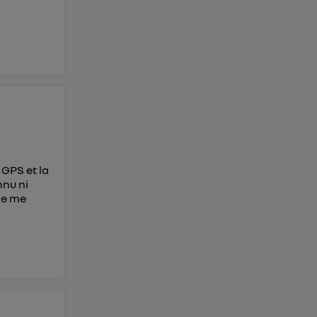
 GPS et la
nnu ni
 je me