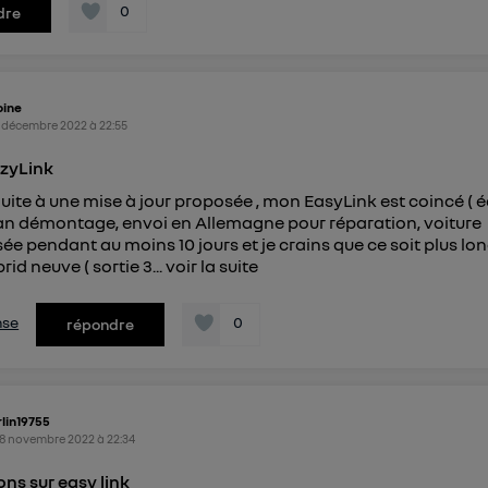
0
dre
oine
 décembre 2022
à
22:55
zyLink
uite à une mise à jour proposée , mon EasyLink est coincé ( 
lan démontage, envoi en Allemagne pour réparation, voiture
ée pendant au moins 10 jours et je crains que ce soit plus lon
rid neuve ( sortie 3...
voir la suite
nse
0
répondre
lin19755
8 novembre 2022
à
22:34
ons sur easy link