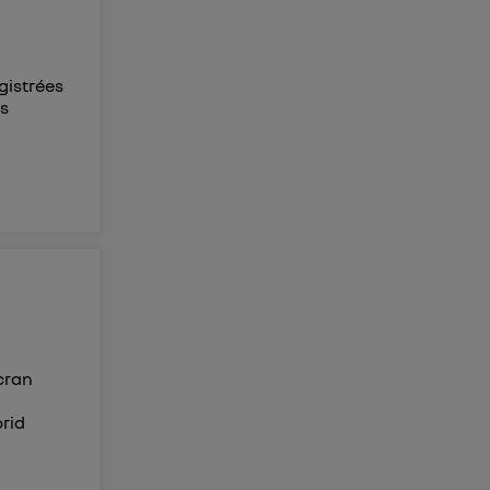
gistrées
os
écran
brid