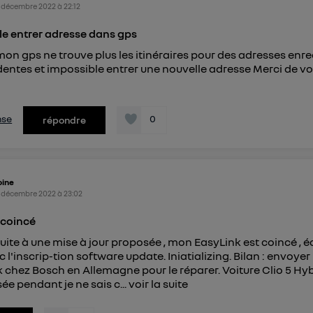
 décembre 2022
à
22:12
e entrer adresse dans gps
mon gps ne trouve plus les itinéraires pour des adresses enre
entes et impossible entrer une nouvelle adresse Merci de v
nse
0
répondre
oine
 décembre 2022
à
23:02
 coincé
uite à une mise à jour proposée , mon EasyLink est coincé , 
 l'inscrip-tion software update. Iniatializing. Bilan : envoyer
k chez Bosch en Allemagne pour le réparer. Voiture Clio 5 Hy
ée pendant je ne sais c...
voir la suite