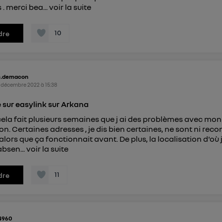
 . merci bea...
voir la suite
10
dre
c.demacon
 décembre 2022
à
15:38
sur easylink sur Arkana
cela fait plusieurs semaines que j ai des problèmes avec mon
on. Certaines adresses , je dis bien certaines, ne sont ni reco
 alors que ça fonctionnait avant. De plus, la localisation d'où
absen...
voir la suite
11
dre
4960