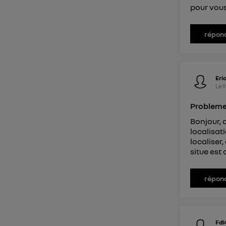
pour vous
répon
Eri
Le
9
Probleme 
Bonjour, 
localisati
localiser,
situe est 
répon
Fdl