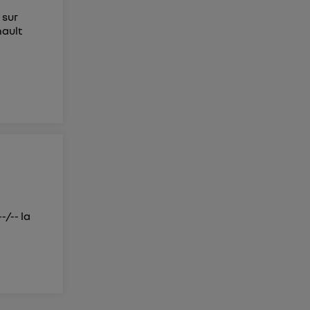
 sur
nault
u
-/-- la