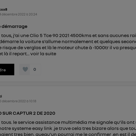
identifiant. En général :
connexion foyer
(ex : Wi-Fi), la personnalisation sera basée sur la navigation des 
xxx8
ayant consentis.
4 décembre 2022
à
20:24
e
connexion mobile
, la personnalisation sera basée uniquement sur la navigation de 
mobile.
e démarrage
pouvez à tout moment retirer ce consentement sur
le portail
 tous, j'ai une Clio 5 Tce 90 2021 4500kms et sans aucunes ra
") ou via la page « gérer Utiq » en bas de ce site. Po
démarre la voiture s'allume normalement et quelques secon
mations, veuillez consulter
la Politique d'information sur le
re risque de verglas et là le moteur chute à -1000tr il va presq
personnelles d'Utiq
.
t là il repart...
voir la suite
0
dre
ti
0 décembre 2022
à
10:18
3D SUR CAPTUR 2 DE 2020
 tous. le service assistance multimédia me signale qu'ils on
notre systeme easy link .je truve cela tres bizare alors que to
aient tres bien. quequ'un pourrai me le confirmer .en est il