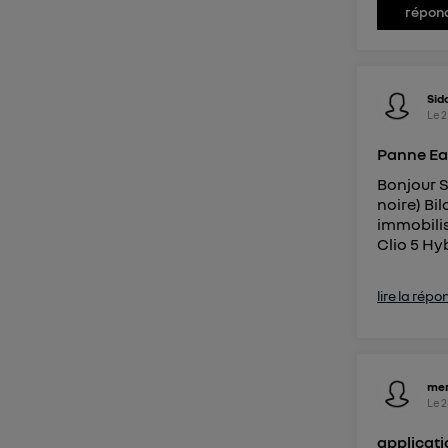
répon
Sid
Le
2
Panne Ea
Bonjour S
noire) Bi
immobilis
Clio 5 Hyb
lire la répo
mer
Le
2
applicati