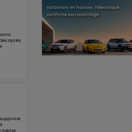
carburant en hausse : l’électrique
membres du foyer
confirme son avantage
l'utilisateur du
 d’Utiq
("
isons
ur plus
des après
s données
ue
t supprimé
ut
 de méme