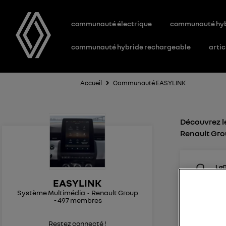
communauté électrique
communauté hy
communauté hybride rechargeable
artic
Accueil
Communauté EASYLINK
Découvrez l
Renault Gr
LaC
Le
1
EASYLINK
Système Multimédia
Renault Group
MAJ easy 
-
497
membres
Bonjour à
l'installa
Restez connecté !