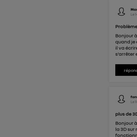
Pour une
Ma
Le
1
Pour un
Problèm
Vous 
Bonjour à
quand je 
d'infor
il va écri
s'arrêter e
répon
fon
Le
1
plus de 
Bonjour à
la 3D sur 
fonctionn