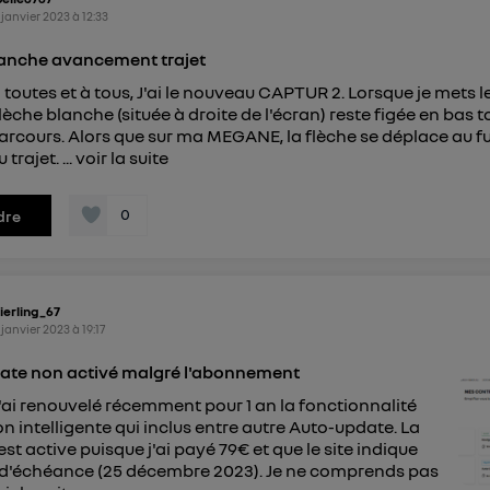
 janvier 2023
à
12:33
lanche avancement trajet
 toutes et à tous, J'ai le nouveau CAPTUR 2. Lorsque je mets 
flèche blanche (située à droite de l'écran) reste figée en bas t
arcours. Alors que sur ma MEGANE, la flèche se déplace au fu
trajet. ...
voir la suite
0
dre
ierling_67
 janvier 2023
à
19:17
ate non activé malgré l'abonnement
J'ai renouvelé récemment pour 1 an la fonctionnalité
n intelligente qui inclus entre autre Auto-update. La
st active puisque j'ai payé 79€ et que le site indique
 d'échéance (25 décembre 2023). Je ne comprends pas