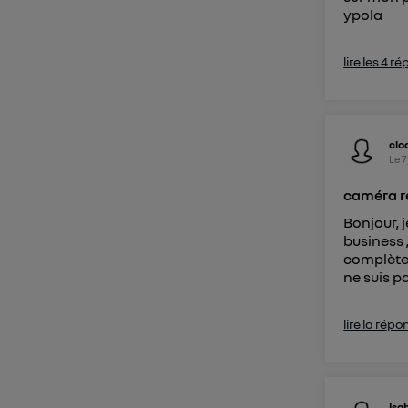
ypola
lire les 4 r
clo
Le
7
caméra re
Bonjour, 
business ,
complètem
ne suis pa
lire la répo
Isa