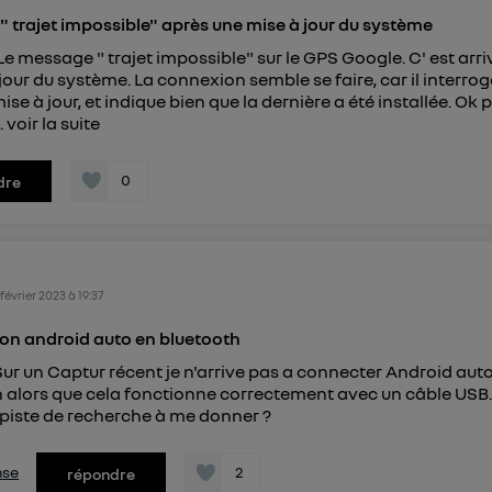
connexion foyer
(ex : Wi-Fi), la personnalisation sera basée sur la navigation des 
 trajet impossible" après une mise à jour du système
ayant consentis.
 Le message " trajet impossible" sur le GPS Google. C' est arr
e
connexion mobile
, la personnalisation sera basée uniquement sur la navigation de 
mobile.
 jour du système. La connexion semble se faire, car il interrog
pouvez à tout moment retirer ce consentement sur
le portail
ise à jour, et indique bien que la dernière a été installée. Ok
..
voir la suite
") ou via la page « gérer Utiq » en bas de ce site. Po
mations, veuillez consulter
la Politique d'information sur le
0
dre
personnelles d'Utiq
.
 février 2023
à
19:37
on android auto en bluetooth
Sur un Captur récent je n'arrive pas a connecter Android aut
 alors que cela fonctionne correctement avec un câble USB.
piste de recherche à me donner ?
nse
2
répondre