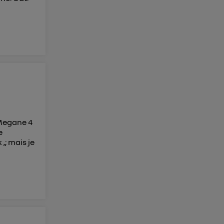
 Megane 4
e
,; mais je