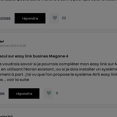
éponses
22
répondre
def
 janvier 2023
à
12:28
cul sur easy link busines Megane 4
je voudrais savoir si je pourrais compléter mon easy link sur
 en utilisant l'écran existant ; ou si je dois installer un systèm
ent à part . j'ai vu que l'on propose le système AVS easy link 
s ...
voir la suite
nse
0
répondre
belle6767