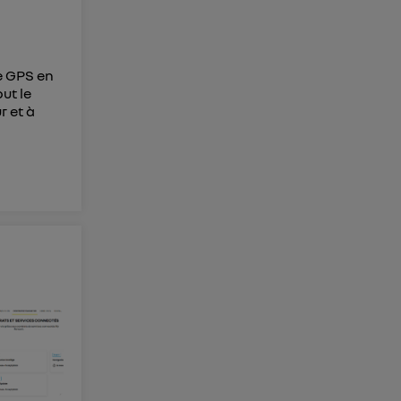
le GPS en
out le
r et à