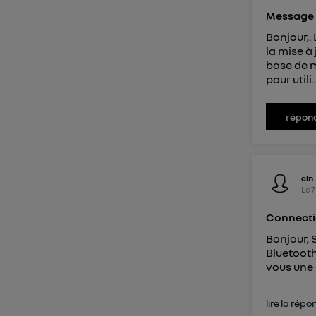
Pour une
Message "
Bonjour,.
Pour un
la mise à
Vous 
base de m
pour utili.
d'infor
répon
cln
Le
7
Connecti
Bonjour, 
Bluetooth
vous une 
lire la répo