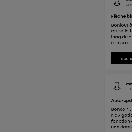
Le
6
Flèche b
Bonjour à
route, la 
long du p
mesure du 
répon
xav
Le
5
Auto-upd
Bonsoir, 
Navigatio
fonction e
une date