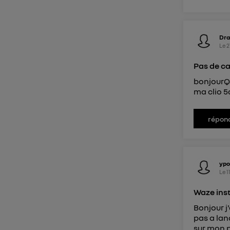
Dra
Le
2
Pas de ca
bonjourQu
ma clio 5
répon
ypo
Le
1
Waze inst
Bonjour j'
pas a lan
sur mon p