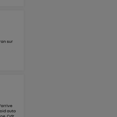
ran sur
'arrive
roid auto
ne. Cdt.