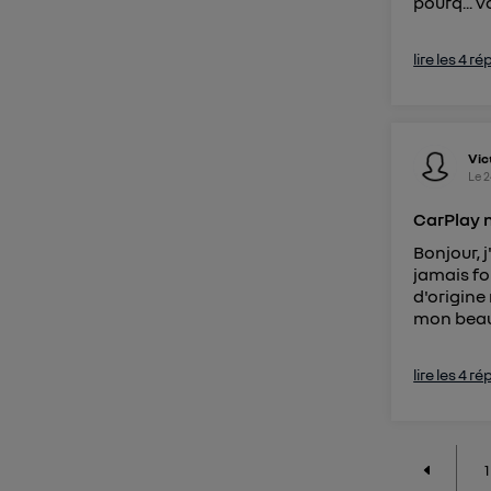
pourq...
vo
lire les 4 r
Vic
Le
2
CarPlay 
Bonjour, j
jamais fo
d'origine
mon beau-
lire les 4 r
1