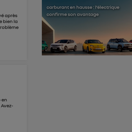
membres du foyer
carburant en hausse : l’électrique
confirme son avantage
ivé après
l'utilisateur du
e bien la
 d’Utiq
("
 problème
ur plus
s données
o en
 Avez-