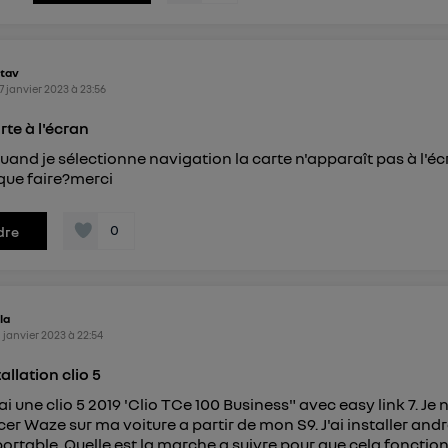
tav
7 janvier 2023
à
23:56
rte à l'écran
and je sélectionne navigation la carte n'apparaît pas à l'éc
que faire?merci
0
dre
la
1 janvier 2023
à
22:54
allation clio 5
ai une clio 5 2019 'Clio TCe 100 Business" avec easy link 7. Je n
cer Waze sur ma voiture a partir de mon S9. J'ai installer and
ortable. Quelle est la marche a suivre pour que cela fonction