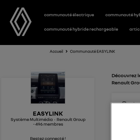
communauté électrique
communauté hy
communauté hybride rechargeable
artic
Accueil
Communauté EASYLINK
Découvrez l
Renault Gr
jmr
Le
1
EASYLINK
Système Multimédia
Renault Group
easylink 
-
496
membres
Bonjour, 
Belgique)
Restez connecté !