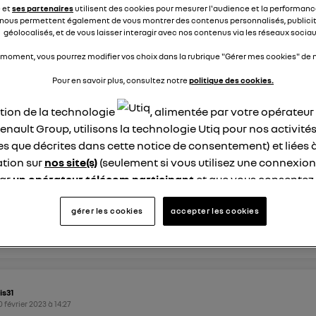
tographie ne fonctionnent pas. De même, une mise à jour ma
e et
ses partenaires
utilisent des cookies pour mesurer l'audience et la performance
onnect ne...
voir la suite
nous permettent également de vous montrer des contenus personnalisés, publicit
géolocalisés, et de vous laisser interagir avec nos contenus via les réseaux sociau
0
 moment, vous pourrez modifier vos choix dans la rubrique "Gérer mes cookies" de n
dre
Pour en savoir plus, consultez notre
politique des cookies.
ation de la technologie
, alimentée par votre opérateu
bg94
enault Group, utilisons la technologie Utiq pour nos activités
0 février 2023
à
17:52
les que décrites dans cette notice de consentement) et liées 
 de lancement Android auto
tion sur
nos site(s)
(seulement si vous utilisez une connexion
par
un opérateur télécom participant
et que vous consentez
Sur un Captur 2022, plus de connexion avec android auto de
rs que tout fonctionnait parfaitement .....des retours?
site).
logie Utiq a été conçue pour la protection de vos données 
gérer les cookies
accepter les cookies
en vous offrant choix et contrôle.
0
dre
ise un identifiant créé par votre opérateur télécom basé sur v
ne référence de votre contrat internet (ex : votre numéro de t
fiant est associé à votre connexion internet. Ainsi, toutes le
is31
nt la même connexion et ayant consenties se verront attribu
0 février 2023
à
14:27
identifiant. En général :