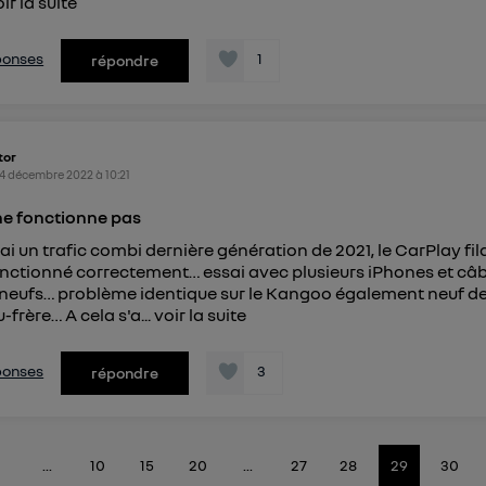
ir la suite
éponses
1
répondre
tor
4 décembre 2022
à
10:21
ne fonctionne pas
'ai un trafic combi dernière génération de 2021, le CarPlay fila
nctionné correctement… essai avec plusieurs iPhones et câb
 neufs… problème identique sur le Kangoo également neuf d
frère… A cela s'a...
voir la suite
éponses
3
répondre
...
10
15
20
...
27
28
29
30