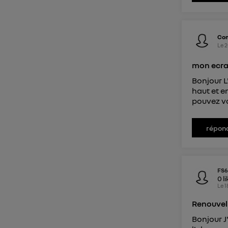
Co
Le
2
mon ecran
Bonjour L
haut et e
pouvez vo
répon
FS
0
l
Le
1
Renouvel
Bonjour J