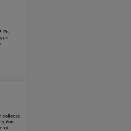
5. En
 type
n
n collecte
elqu'un
erci