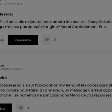
o
connexion foyer
(ex : Wi-Fi), la personnalisation sera basée sur la navigation des 
2 avril 2024
à
19:30
ayant consentis.
e
connexion mobile
, la personnalisation sera basée uniquement sur la navigation de 
e recul
mobile.
 Est il possible d'ajouter une caméra de recul sur l'easy link 
pouvez à tout moment retirer ce consentement sur
le portail
qui n'en est pas équipé d'origine? Merci Cordialement Eric
") ou via la page « gérer Utiq » en bas de ce site. Po
mations, veuillez consulter
la Politique d'information sur le
nse
0
répondre
personnelles d'Utiq
.
s
kes
0 avril 2024
à
22:11
vité
lorsque je saisie sur l'application My Renault les codes qui s'a
e la voiture pour faire la connexion, un message d'erreur appa
hone : les numéros ne sont pas bons Merci de vos réponses
4
dre