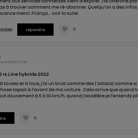
ent aux services connectés vient d'expirer. J'ai cherché part
pas à trouver comment me ré-abonner. Quelqu'un a des infos
'avance merci. Franço...
voir la suite
éponses
0
répondre
R
 avril 2024
à
01:38
 5 rs Line hybride 2022
à toutes et à tous, j'ai un bruit comme des ( tatata) comme s
hose tapait à l'avant de ma voiture . Cela arrive que quand l
ut doucement à 5 à 10 km/h. quand j'accélère je l'entends pl
0
dre