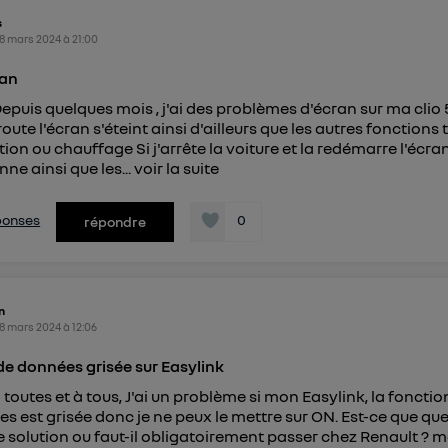
s
8 mars 2024
à
21:00
ran
epuis quelques mois , j'ai des problèmes d'écran sur ma clio 
oute l'écran s'éteint ainsi d'ailleurs que les autres fonctions
tion ou chauffage Si j'arrête la voiture et la redémarre l'écra
ne ainsi que les...
voir la suite
éponses
0
répondre
n
8 mars 2024
à
12:06
de données grisée sur Easylink
 toutes et à tous, J'ai un problème si mon Easylink, la fonctio
s est grisée donc je ne peux le mettre sur ON. Est-ce que qu
e solution ou faut-il obligatoirement passer chez Renault ? m