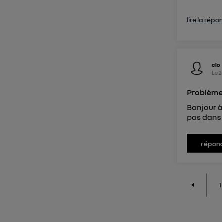
lire la répo
clo
Le
2
Problème
Bonjour à
pas dans 
répon
1