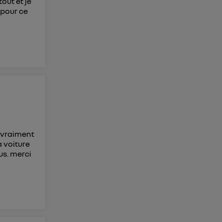
out et je
 pour ce
i vraiment
a voiture
us. merci