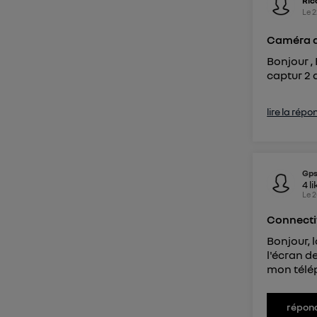
Ric
Pour une
Le
2
Pour un
Caméra d
Bonjour ,
Vous 
captur 2 
d'infor
lire la répo
Gp
4
li
Le
2
Connecti
Bonjour, 
l'écran d
mon télép
répon