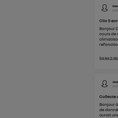
Ine
Le
2
Clio 5 ec
Bonjour D
cours de r
climatisa
refonction
lire les 2 r
Jea
Le
2
Collecte 
Bonjour à
de donnée
aurait un