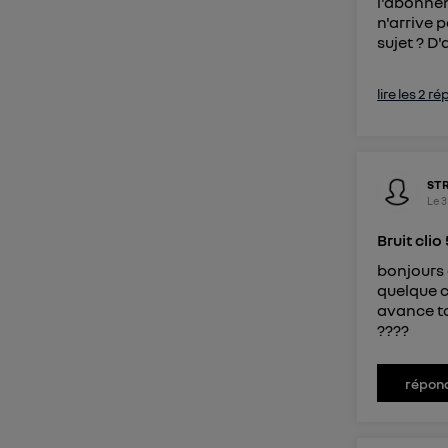
l'abonnem
n'arrive 
sujet ? D
lire les 2 r
ST
Le
3
Bruit clio
bonjours 
quelque c
avance to
????
répon