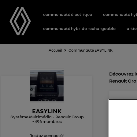
communauté électrique
communauté hy
communauté hybride rechargeable
artic
Accueil
Communauté EASYLINK
Découvrez l
Renault Gr
Fra
0
l
Le
2
EASYLINK
Système Multimédia
Renault Group
Android a
-
496
membres
Bonjour ,
appairé m
Restez connecté !