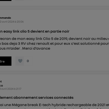
mmando
0 avril 2024
à
20:06
 easy link clio 5 devient en partie noir
'ecran de mon easy link Clio 5 de 2019, devient noir au milieu
n bas deja 3 RV chez renault et pour eux c'est solutionné pour
us m'aider . Merci d'avance
0
dre
64
ike
8 avril 2024
à
21:17
lement abonnement services connectés
'ai une Mégane break E-tech hybride rechargeable de 2021 e