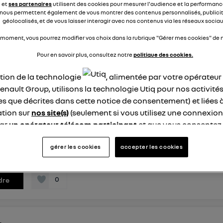
e et
ses partenaires
utilisent des cookies pour mesurer l'audience et la performance
ultimédia, cela fonctionne seulement avec le câble USB! Que
nous permettent également de vous montrer des contenus personnalisés, publicit
olution? Par avanc...
voir la suite
géolocalisés, et de vous laisser interagir avec nos contenus via les réseaux sociau
 moment, vous pourrez modifier vos choix dans la rubrique "Gérer mes cookies" de n
nse
0
répondre
Pour en savoir plus, consultez notre
politique des cookies.
ation de la technologie
, alimentée par votre opérateu
enault Group, utilisons la technologie Utiq pour nos activités
ike
les que décrites dans cette notice de consentement) et liées 
4 avril 2024
à
11:51
tion sur
nos site(s)
(seulement si vous utilisez une connexion
boite de conserve
par
un opérateur télécom participant
et que vous consentez
oilà j'ai un bruit de boite de conserve qd je suis à l'arrêt et qd 
site).
voiture au point mort j'ai changer les 2courroie c au niveau de
logie Utiq a été conçue pour la protection de vos données 
gérer les cookies
accepter les cookies
 le bruit es partie et puis 1mois après cet revenue
en vous offrant choix et contrôle.
ise un identifiant créé par votre opérateur télécom basé sur v
0
dre
ne référence de votre contrat internet (ex : votre numéro de t
fiant est associé à votre connexion internet. Ainsi, toutes le
nt la même connexion et ayant consenties se verront attribu
identifiant. En général :