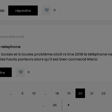
nse
0
répondre
6 mars 2024
à
19:23
 telephone
 toutes et à toutes problème clio5 rs line 2018 le téléphone n
les hauts parleurs alors qu'il est bien connecté Merci
0
dre
...
5
10
...
18
19
20
21
22
...
35