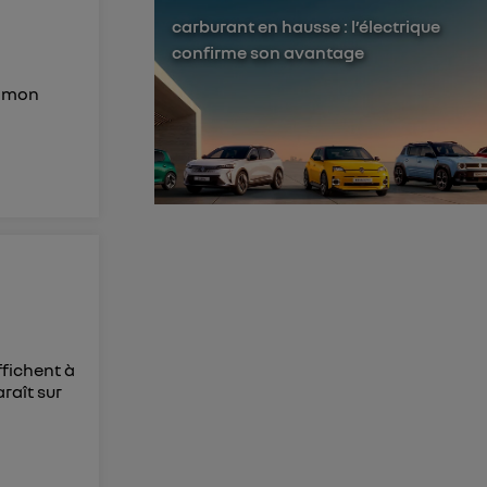
membres du foyer
carburant en hausse : l’électrique
confirme son avantage
l'utilisateur du
de mon
 d’Utiq
("
ur plus
s données
ffichent à
raît sur