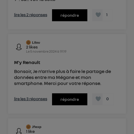
lire les 2 réponses
1
répondre
Lilou
2
likes
Le
5 novembre 2024
à
19:19
M'y Renault
Bonsoir, Je n'arrive plus à faire le partage de
données entre ma Mégane et mon
smartphone. Merci pour votre réponse.
lire les 3 réponses
0
répondre
Jfexp
1
like