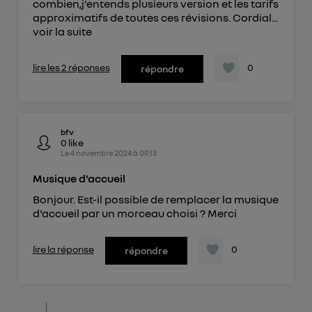
combien,j'entends plusieurs version et les tarifs
approximatifs de toutes ces révisions. Cordial...
voir la suite
lire les 2 réponses
0
répondre
bfv
0
like
Le
4 novembre 2024
à
09:13
Musique d'accueil
Bonjour. Est-il possible de remplacer la musique
d'accueil par un morceau choisi ? Merci
lire la réponse
0
répondre