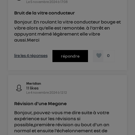
Le
5 novembre 2024
à
17:08
Bruit de la vitre conducteur
Bonjour. En roulant la vitre conducteur bouge et
vibre alors qu'elle est remontée. à l'arrêt en
appuyant mémé légèrement elle vibre
aussi.Merci
lire les 4 réponses
0
répondre
Meridian
11
likes
Le
4 novembre 2024
à
12:12
Révision d'une Megane
Bonjour, pouvez-vous me dire suite à votre
expérience sur les révisions si
possible,première révision au bout d'un an
normal et ensuite l'échelonnement est de