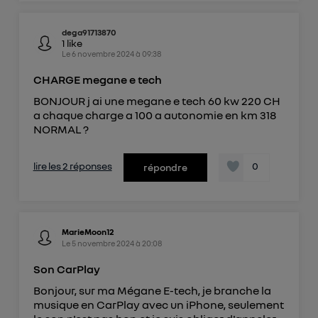
dega91713870
1
like
Le
6 novembre 2024
à
09:38
CHARGE megane e tech
BONJOUR j ai une megane e tech 60 kw 220 CH
a chaque charge a 100 a autonomie en km 318
NORMAL ?
lire les 2 réponses
0
répondre
MarieMoon12
Le
5 novembre 2024
à
20:08
Son CarPlay
Bonjour, sur ma Mégane E-tech, je branche la
musique en CarPlay avec un iPhone, seulement