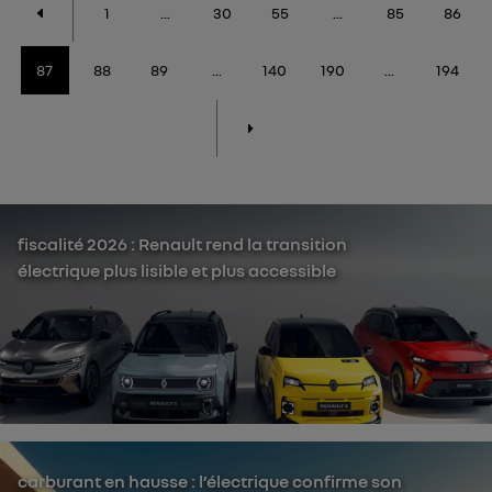
1
...
30
55
...
85
86
87
88
89
...
140
190
...
194
fiscalité 2026 : Renault rend la transition
électrique plus lisible et plus accessible
carburant en hausse : l’électrique confirme son