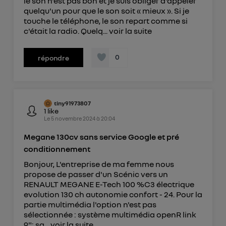
le son n'est pas bon et je suis obliger d'appeler
quelqu'un pour que le son soit « mieux ». Si je
touche le téléphone, le son repart comme si
c'était la radio. Quelq...
voir la suite
0
répondre
tiny91973807
1
like
Le
5 novembre 2024
à
20:04
Megane 130cv sans service Google et pré
conditionnement
Bonjour, L'entreprise de ma femme nous
propose de passer d'un Scénic vers un
RENAULT MEGANE E-Tech 100 %C3 électrique
evolution 130 ch autonomie confort - 24. Pour la
partie multimédia l'option n'est pas
sélectionnée : système multimédia openR link
9": sa...
voir la suite